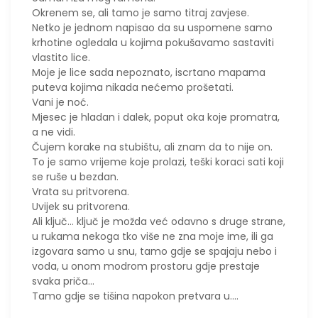
Okrenem se, ali tamo je samo titraj zavjese.
Netko je jednom napisao da su uspomene samo
krhotine ogledala u kojima pokušavamo sastaviti
vlastito lice.
Moje je lice sada nepoznato, iscrtano mapama
puteva kojima nikada nećemo prošetati.
​Vani je noć.
Mjesec je hladan i dalek, poput oka koje promatra,
a ne vidi.
Čujem korake na stubištu, ali znam da to nije on.
To je samo vrijeme koje prolazi, teški koraci sati koji
se ruše u bezdan.
​Vrata su pritvorena.
Uvijek su pritvorena.
Ali ključ... ključ je možda već odavno s druge strane,
u rukama nekoga tko više ne zna moje ime, ili ga
izgovara samo u snu, tamo gdje se spajaju nebo i
voda, u onom modrom prostoru gdje prestaje
svaka priča...
​Tamo gdje se tišina napokon pretvara u....