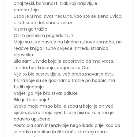
onaj teški, baršunasti zrak koji najavljuje
preobražaje.
Ušao je u moj život nečujno, kao što se sjena uvlači
u kut sobe dok sunce zalazi.
Nisam ga tražila.
Osim ponekim pogledom.. ?
Moje su ruke navikle na hladne rubove samoće, na
redove knjiga i suho cvijeće između stranica
dnevnika.
Bila sam utvrda koja je zaboravila da ima vrata.
​I onda, bez kucanja, dogodio se On.
​Nije to bio susret tijela, već prepoznavanje dviju
tišina koje su se godinama tražile po hodnicima
tuđih sjećanja.
Voljeti ga nije bilo stvar odluke.
Bilo je to disanje!
Svaka moja misao bila je soba u kojoj je on već
sjedio, svaka moja riječ bila je pismo koje mu je
odavno upućeno.
Postojala sam intenzivnije nego ikada prije, kao da
je netko napokon izoštro leću kroz koju sam