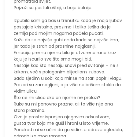
promatrala svijet.
Pejzaži su postali oštriji, a boje bolnije.
​Izgubila sam ga baš u trenutku kada je moja ljubav
postajala kristalna, prozirna i toliko teška da je
zemlja pod mojim nogama počela pucati.
Kažu da se najviše gubi onda kada se najviše ima,
jer tada je strah od praznine najglasniji.
Emocija prema njemu bila je otvorena rana kroz
koju je iscurilo sve što smo mogli biti.
Nestaje kao što nestaju snovi pred svitanje – ne s
krikom, već s polaganim blijedilom rubova.
​Sada sjedim u sobi koja miriše na stari papir i vlagu.
Prozori su zamagljeni, a ja više ne brišem staklo da
vidim ulicu.
Što će mi ulica ako on njome ne prolazi?
Ruke su mi ponovno prazne, ali to više nije ona
stara praznina.
Ovo je prostor ispunjen njegovim odsustvom,
gusta tvar koja me guši i hrani u isto vrijeme.
​Ponekad mi se učini da ga vidim u odrazu ogledala,
odmah iza mog ramena.