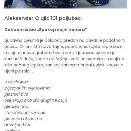
Aleksandar Olujić 101 poljubac
Dok sam čitao „Spokoj mojih nemira“
Ljubavna pjesma je poljubac predan na čuvanje podatnom
papiru. Onom što čuva tajne, pobožno sakuplja tople suze i
miluje dlanove grubom teksturom. Ljubavna pjesma je
komadić duše, snene od čežnje, veći od svemira i manji od
krila noćnog leptira, san koji sanjamo budni uvijek iznova, a
njeni pjesnici…
u nevidljivim
zvjezdanim svjetovima
pjesnici žive
osluškuju ono što drugi ne čuju
gledaju ono
što ničije oči ne vide
plove na oblacima
dovoljno blizu
i daleko