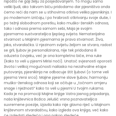
nipošto ne gaji želju za posjedovanjem. To mogu samo
veliki ljudi, ako takvom biću pridodamo dar pjesništva onda
ćemo reći da nam se u stihovima otkriva velika pjesnikinja. I
po modernom izričaju, i po hrabrosti otkrivanju svoje duše, i
po težnji slobodnom poretku, kako muško-ženskih odnosa,
tako i odnosa prema samom sebi, Maja je svojim
pjesmama sustvarateljica ljepšeg svijeta. Nematerijalna
stvarnost u Majinim pjesmama je prava stvarnost. Živa,
jaka, stvaralačka. U njezinom svijetu željom se stvara, radost
se grli, ljubav je personalizirana, nije tek pridodana ili
oduzeta čovjeku, već je ona kompletno biće, ima ruke
(kako to veli u pjesmi Mirisi noći). Unatoč svjesnosti oporosti
života i velikoj mogućnosti nailaska na nezahvalne etape
putovanja, pjesnikinja ne odbacuje štit ljubavi (o tome veli
pjesma Versi srca). Majine pjesme slave ljubav, harmoniju
muško-ženskog odnosa koji se očituje u „točnom omjeru
snage i nježnosti“ kako to veli u pjesmi U tvojim rukama.
Kada je na promociji Majine knjige Vatra jasnog pripadanja,
naša književnica Božica Jelušić vrsna poznavateljica
suvremene poezije, izjavila kako nije glavna riječ u Majinom
književnom stvaralaštvu, kako izgleda ova knjiga, već kako
će izgledati sljedeća i ona nakon sljedeće.