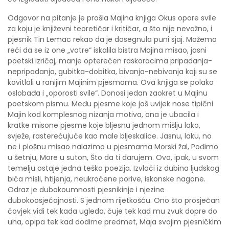
Odgovor na pitanje je prošla Majina knjiga Okus opore svile
za koju je književni teoretičar i kritičar, a što nije nevažno, i
pjesnik Tin Lemac rekao da je dosegnula puni sjaj. Možemo
reći da se iz one „vatre“ iskalila bistra Majina misao, jasni
poetski izričaj, manje opterećen raskoracima pripadanja-
nepripadanja, gubitka-dobitka, bivanja-nebivanja koji su se
kovitlali u ranijim Majinim pjesmama. Ova knjiga se polako
oslobađa i „oporosti svile“. Donosi jedan zaokret u Majinu
poetskom pismu. Među pjesme koje još uvijek nose tipični
Majin kod komplesnog nizanja motiva, ona je ubacila i
kratke misone pjesme koje bljesnu jednom mišlju lako,
svježe, rasterećujuće kao male bljeskalice. Jasnu, laku, no
ne i plošnu misao nalazimo u pjesmama Morski žal, Pođimo
u šetnju, More u suton, Što da ti darujem. Ovo, ipak, u svom
temelju ostaje jedna teška poezija. Izvlači iz dubina ljudskog
bića misli, htijenja, neukroćene porive, iskonske nagone.
Odraz je dubokoumnosti pjesnikinje i njezine
dubokoosjećajnosti. S jednom rijetkošću. Ono što prosječan
čovjek vidi tek kada ugleda, čuje tek kad mu zvuk dopre do
uha, opipa tek kad dodirne predmet, Maja svojim pjesničkim