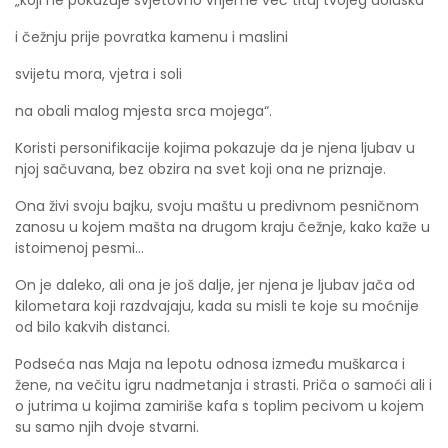
„koji ne pokazuje svjetovno vrijeme već titaj tvojeg dolaska
i čežnju prije povratka kamenu i maslini
svijetu mora, vjetra i soli
na obali malog mjesta srca mojega“.
Koristi personifikacije kojima pokazuje da je njena ljubav u
njoj sačuvana, bez obzira na svet koji ona ne priznaje.
Ona živi svoju bajku, svoju maštu u predivnom pesničnom
zanosu u kojem mašta na drugom kraju čežnje, kako kaže u
istoimenoj pesmi...
On je daleko, ali ona je još dalje, jer njena je ljubav jača od
kilometara koji razdvajaju, kada su misli te koje su moćnije
od bilo kakvih distanci.
Podseća nas Maja na lepotu odnosa između muškarca i
žene, na večitu igru nadmetanja i strasti. Priča o samoći ali i
o jutrima u kojima zamiriše kafa s toplim pecivom u kojem
su samo njih dvoje stvarni.