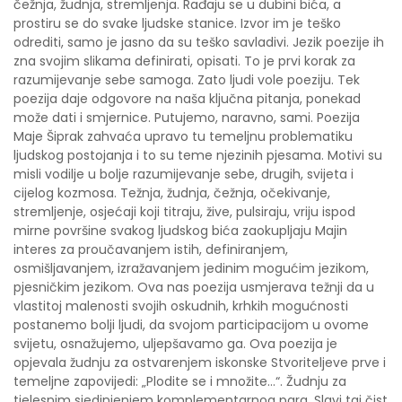
čežnja, žudnja, stremljenja. Rađaju se u dubini bića, a
prostiru se do svake ljudske stanice. Izvor im je teško
odrediti, samo je jasno da su teško savladivi. Jezik poezije ih
zna svojim slikama definirati, opisati. To je prvi korak za
razumijevanje sebe samoga. Zato ljudi vole poeziju. Tek
poezija daje odgovore na naša ključna pitanja, ponekad
može dati i smjernice. Putujemo, naravno, sami. Poezija
Maje Šiprak zahvaća upravo tu temeljnu problematiku
ljudskog postojanja i to su teme njezinih pjesama. Motivi su
misli vodilje u bolje razumijevanje sebe, drugih, svijeta i
cijelog kozmosa. Težnja, žudnja, čežnja, očekivanje,
stremljenje, osjećaji koji titraju, žive, pulsiraju, vriju ispod
mirne površine svakog ljudskog bića zaokupljaju Majin
interes za proučavanjem istih, definiranjem,
osmišljavanjem, izražavanjem jedinim mogućim jezikom,
pjesničkim jezikom. Ova nas poezija usmjerava težnji da u
vlastitoj malenosti svojih oskudnih, krhkih mogućnosti
postanemo bolji ljudi, da svojom participacijom u ovome
svijetu, osnažujemo, uljepšavamo ga. Ova poezija je
opjevala žudnju za ostvarenjem iskonske Stvoriteljeve prve i
temeljne zapovijedi: „Plodite se i množite...“. Žudnju za
tjelesnim sjedinjenjem komplementarnog para. Slavi taj čist