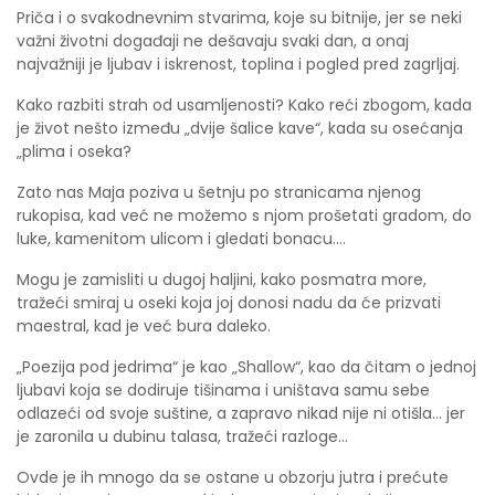
Priča i o svakodnevnim stvarima, koje su bitnije, jer se neki
važni životni događaji ne dešavaju svaki dan, a onaj
najvažniji je ljubav i iskrenost, toplina i pogled pred zagrljaj.
Kako razbiti strah od usamljenosti? Kako reći zbogom, kada
je život nešto između „dvije šalice kave“, kada su osećanja
„plima i oseka?
Zato nas Maja poziva u šetnju po stranicama njenog
rukopisa, kad već ne možemo s njom prošetati gradom, do
luke, kamenitom ulicom i gledati bonacu....
Mogu je zamisliti u dugoj haljini, kako posmatra more,
tražeći smiraj u oseki koja joj donosi nadu da će prizvati
maestral, kad je već bura daleko.
„Poezija pod jedrima“ je kao „Shallow“, kao da čitam o jednoj
ljubavi koja se dodiruje tišinama i uništava samu sebe
odlazeći od svoje suštine, a zapravo nikad nije ni otišla... jer
je zaronila u dubinu talasa, tražeći razloge...
Ovde je ih mnogo da se ostane u obzorju jutra i prećute