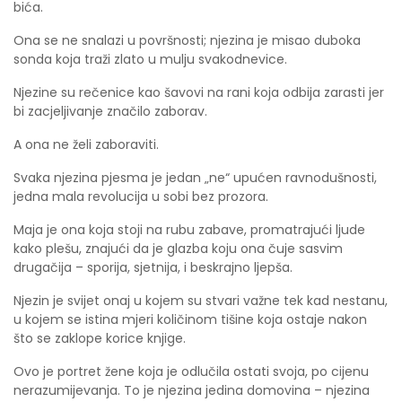
bića.
Ona se ne snalazi u površnosti; njezina je misao duboka
sonda koja traži zlato u mulju svakodnevice.
Njezine su rečenice kao šavovi na rani koja odbija zarasti jer
bi zacjeljivanje značilo zaborav.
A ona ne želi zaboraviti.
Svaka njezina pjesma je jedan „ne“ upućen ravnodušnosti,
jedna mala revolucija u sobi bez prozora.
Maja je ona koja stoji na rubu zabave, promatrajući ljude
kako plešu, znajući da je glazba koju ona čuje sasvim
drugačija – sporija, sjetnija, i beskrajno ljepša.
Njezin je svijet onaj u kojem su stvari važne tek kad nestanu,
u kojem se istina mjeri količinom tišine koja ostaje nakon
što se zaklope korice knjige.
​Ovo je portret žene koja je odlučila ostati svoja, po cijenu
nerazumijevanja. To je njezina jedina domovina – njezina