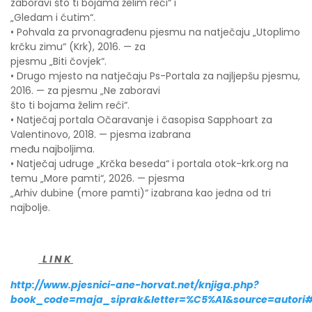
zaboravi što ti bojama želim reći“ i
„Gledam i ćutim“.
• Pohvala za prvonagrađenu pjesmu na natječaju „Utoplimo
krčku zimu“ (Krk), 2016. — za
pjesmu „Biti čovjek“.
• Drugo mjesto na natječaju Ps-Portala za najljepšu pjesmu,
2016. — za pjesmu „Ne zaboravi
što ti bojama želim reći“.
• Natječaj portala Očaravanje i časopisa Sapphoart za
Valentinovo, 2018. — pjesma izabrana
među najboljima.
• Natječaj udruge „Krčka beseda“ i portala otok-krk.org na
temu „More pamti“, 2026. — pjesma
„Arhiv dubine (more pamti)“ izabrana kao jedna od tri
najbolje.
L I N K
http://www.pjesnici-ane-horvat.net/knjiga.php?
book_code=maja_siprak&letter=%C5%A1&source=autori