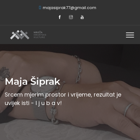
majasiprak77@gmail.com
Maja Šiprak
Srcem mjerim prostor i vrijeme, rezultat je
uvijek isti - l j u b a v!