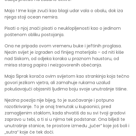
Maja ! Ime koje zvuči kao blagi udar vala o obalu, dok iza
njega stoji ocean nemira.
Pisati o njoj znači pisati o neuklopljenosti kao o jedinom
poštenom obliku postojanja.
​Ona ne pripada ovom vremenu buke i jeftinih proglasa.
Njezin svijet je izgrađen od finijeg materijala – od niti kiše
nad Siskom, od odjeka koraka u praznom haustoru, od
mirisa starog papira i neizgovorenih obećanja.
Maja Šiprak korača ovim svijetom kao strankinja koja tečno
govori jezikom vjetra, ali zamahuje rukama uzalud
pokušavajući objasniti ljudima boju svoje unutrašnje tišine.
​Njezina poezija nije bijeg, to je suočavanje i potpuno
razotkrivanje. To je onaj trenutak u kupaonici, pred
zamagljenim staklom, kada shvatiš da su svi tvoji gradovi
zapravo u tebi, a ti si u njima tek podstanar. Ona bilježi te
unutrašnje stanice, te prostore između „jučer“ koje još boli i
„sutra“ koje će tek doći.