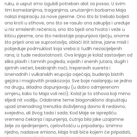
ruku, a usput smo izgubili potreban alat za posao. U svim
tim komešanjima, traganjima, unutarnjim borbama Maja
nalazi inspiraciju za nove pjesme. Ono što bi trebalo boljeti
ona kroti u stihove, ono što se rasulo ona sakuplja i uređuje
u niz smislenih rečenica, ono što bježi ona hvata i veže u
kiticu pjesme, ono što nedostaje popunjava riječju, onome
što prijeti ona se suprostavlja, oblači štit istine, jasne misli i
pobjeđuje podmuklost koja vreba iz tuđih nezacijeljenih
rana, iz tuđe nedostatnosti. Ova knjiga je kolaž sastavljen od
slika plavih i tamnih pogleda, svježih i snenih jutara, dugih i
sjetnih večeri, beskrajnih noći, treperavih susreta i
iznenadnih i vulkanskih erupcija osjećaja, buđenja bistrih
gejzira i maglovitih praskozorja. Sve boje naslanjaju se jedna
na drugu, skladno dopunjavaju (u dobro odmjerenom
omjeru, kako to Maja voli reći). Kolaž je to stihova koji mirno
slijedi nit vodilju. Odabrane teme blagonaklono dopuštaju
upad iznenadnog trenutka doživljenog davno ili nedavno,
svejedno, ali živog tada i sada. Kod Maje se isprepliću
vremena čekanja i ispunjenja, ćutnja bila jake uzajamne
želje za sjedinjenjem, cjelovitošću u pripadanju. Iznimno
nježno, nadasve smiono, Maja traži biće kojem će pripadati,