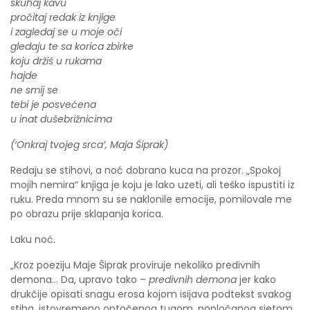
skuhaj kavu
pročitaj redak iz knjige
i zagledaj se u moje oči
gledaju te sa korica zbirke
koju držiš u rukama
hajde
ne smij se
tebi je posvećena
u inat dušebrižnicima
(‘Onkraj tvojeg srca’, Maja Šiprak)
Redaju se stihovi, a noć dobrano kuca na prozor. „Spokoj
mojih nemira“ knjiga je koju je lako uzeti, ali teško ispustiti iz
ruku. Preda mnom su se naklonile emocije, pomilovale me
po obrazu prije sklapanja korica.
Laku noć.
„Kroz poeziju Maje Šiprak proviruje nekoliko predivnih
demona… Da, upravo tako –
predivnih demona
jer kako
drukčije opisati snagu erosa kojom isijava podtekst svakog
stiha, istovremeno optočenog tugom, popločanog sjetom