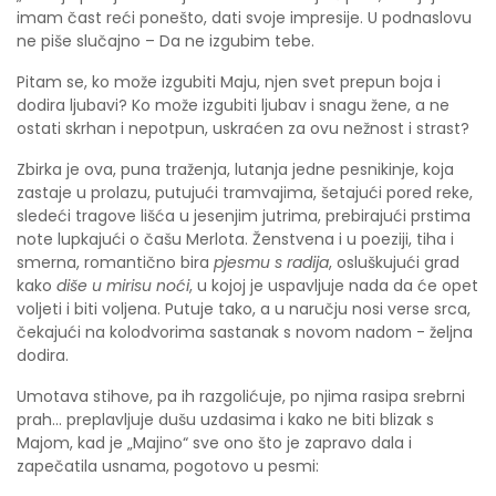
imam čast reći ponešto, dati svoje impresije. U podnaslovu
ne piše slučajno – Da ne izgubim tebe.
Pitam se, ko može izgubiti Maju, njen svet prepun boja i
dodira ljubavi? Ko može izgubiti ljubav i snagu žene, a ne
ostati skrhan i nepotpun, uskraćen za ovu nežnost i strast?
Zbirka je ova, puna traženja, lutanja jedne pesnikinje, koja
zastaje u prolazu, putujući tramvajima, šetajući pored reke,
sledeći tragove lišća u jesenjim jutrima, prebirajući prstima
note lupkajući o čašu Merlota. Ženstvena i u poeziji, tiha i
smerna, romantično bira
pjesmu s radija
, osluškujući grad
kako
diše u mirisu noći
, u kojoj je uspavljuje nada da će opet
voljeti i biti voljena. Putuje tako, a u naručju nosi verse srca,
čekajući na kolodvorima sastanak s novom nadom - željna
dodira.
Umotava stihove, pa ih razgolićuje, po njima rasipa srebrni
prah... preplavljuje dušu uzdasima i kako ne biti blizak s
Majom, kad je „Majino“ sve ono što je zapravo dala i
zapečatila usnama, pogotovo u pesmi: