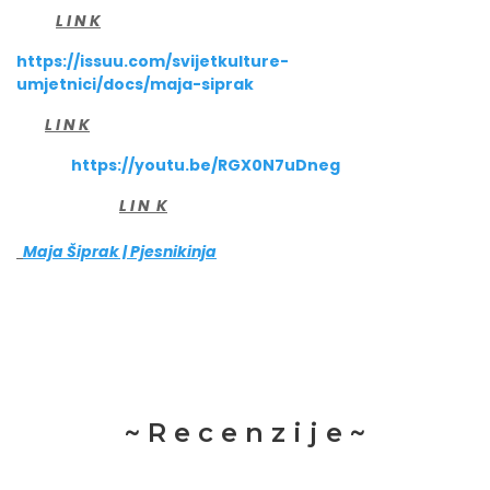
L I N K
https://issuu.com/svijetkulture-
umjetnici/docs/maja-siprak
L I N K
https://youtu.be/RGX0N7uDneg
L I N K
Maja Šiprak | Pjesnikinja
~ R e c e n z i j e ~