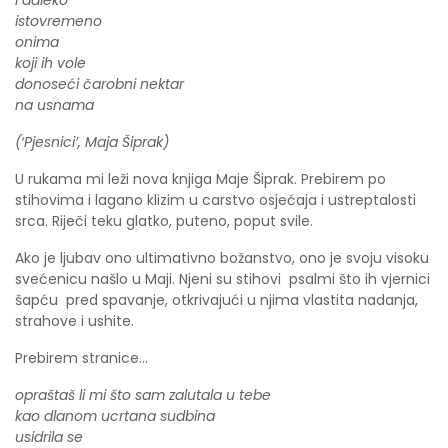
istovremeno
onima
koji ih vole
donoseći čarobni nektar
na usnama
(‘Pjesnici’, Maja Šiprak)
U rukama mi leži nova knjiga Maje Šiprak. Prebirem po
stihovima i lagano klizim u carstvo osjećaja i ustreptalosti
srca. Riječi teku glatko, puteno, poput svile.
Ako je ljubav ono ultimativno božanstvo, ono je svoju visoku
svećenicu našlo u Maji. Njeni su stihovi psalmi što ih vjernici
šapću pred spavanje, otkrivajući u njima vlastita nadanja,
strahove i ushite.
Prebirem stranice…
opraštaš li mi što sam zalutala u tebe
kao dlanom ucrtana sudbina
usidrila se