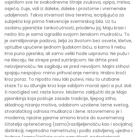
osjetilom sve te svakodnevne titraje zvukova, opipa, mirisa,
osjeća, čuje, vidi iz daleke, daleke i prostorne i vremenske
udaljenosti. Takva stvarnost biva teretna, iscrpljujuća za
subjekta koji prima frekvencije svemirskog bila. Uz tu
osobinu pjesničke tankoćutnosti, priođenu joj, Maju krasi i
nešto što je sama izgradila svojom ženskom mudrošću. To
je osmišljavanje padova, želja za životom bez osvete, kletve,
optužbe upućene ijednom ljudskom biću, a kamo li nebu.
Ima puno pjesnika, ali samo veliki hode uspravno. Ne pužu i
ne klecaju. Ne strepe pred sutršnjicom. Ne drhte pred
neizvijesnošću. Ne sagibaju se pred nevoljom. Majini stihovi
spajaju nespojivo: mirno prihvaćanje nemira. Hrabro kroči
kroz poraz. To nipošto nisu laki putevi, nisu to utabane
staze.To su džungle kroz koje sabljom moraš sjeći si put dok
ti naočigled već raste korov. Možemo zaključiti da je Maja
pjesnikinja koja poštuje zasade tradicije, lijepog stiha,
skladnog nizanja motiva, odabirom uzvišene teme svetog,
stvaralačkog odnosa muškarca i žene. Istovremeno je i
moderna, njezine pjesme smiono kroče do suvremenog
čitatelja opterećenog (samo)razdijeljenošću kao i socijalnoj
distinkciji, neprirodno nametnutoj i podlo zaživljenoj, ujedno i
žednog (samo)izričaja svoje napuklosti, nedostatnosti.