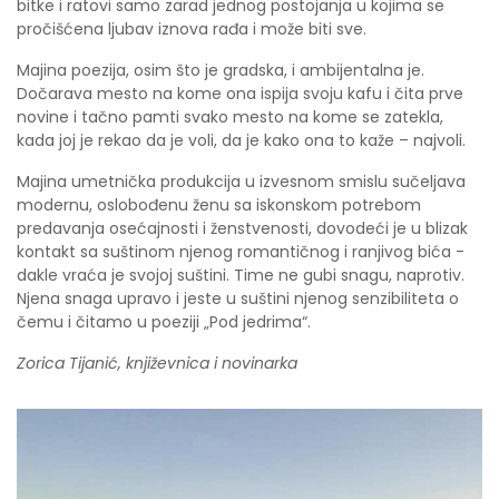
bitke i ratovi samo zarad jednog postojanja u kojima se
pročišćena ljubav iznova rađa i može biti sve.
Majina poezija, osim što je gradska, i ambijentalna je.
Dočarava mesto na kome ona ispija svoju kafu i čita prve
novine i tačno pamti svako mesto na kome se zatekla,
kada joj je rekao da je voli, da je kako ona to kaže – najvoli.
Majina umetnička produkcija u izvesnom smislu sučeljava
modernu, oslobođenu ženu sa iskonskom potrebom
predavanja osećajnosti i ženstvenosti, dovodeći je u blizak
kontakt sa suštinom njenog romantičnog i ranjivog bića -
dakle vraća je svojoj suštini. Time ne gubi snagu, naprotiv.
Njena snaga upravo i jeste u suštini njenog senzibiliteta o
čemu i čitamo u poeziji „Pod jedrima“.
Zorica Tijanić, književnica i novinarka