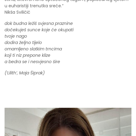
u euharistiji trenutka sreće.“
Nikša Sviličić
dok budna ležiš svjesna praznine
dočekuješ sunce koje će okupati
tvoje nago
dodira željno tijelo
omamljeno slatkim trncima
koji ti niz prepone klize
a bedra se i nesvjesno šire
(‘Lilith’, Maja Šiprak)