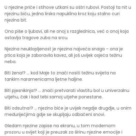
U njezine priče i stihove utkani su oštri rubovi. Postoji ta nit u
njezinu biću, jedna lirska napuklina kroz koju stalno curi
njezina bit.
Ona piše o ljubavi, ali ne onoj s razglednica, već o onoj koja
ostavlja tragove zuba na srcu.
Njezina neuklopljenost je njezina najveća snaga – ona je
ptica koja je zaboravila kavez, ali još uvijek osjeća težinu
neba.
​Biti žena!? … kod Maje to znači nositi težinu svijeta na
tankim naramenicama ljetne haljine.
​Biti pjesnikinja!? … znači pretvarati vlastitu bol u univerzalnu
utjehu, čak i kad tebi samoj utjehe ponestane.
​Biti odsutna!? … njezino biće je uvijek negdje drugdje, u onim
međuriječjima gdje se skupljaju odbačeni snovi.
Gledam njezine zapise na ekranu, u tom modernom
prozoru u svijet koji je preuzak za širinu njezine emocije i