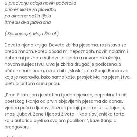
u predvorju odaja novih početaka
pripremila te za plovidbu
po dinama naših tijela
između dva plava sna
(‘Sjedinjenje’, Maja Šiprak)
Deveta njena knjiga. Deveta zbirka pjesama, razlistava se
preda mnom. Pored dosad mi nepoznatih, novih nalazim i
dobro mi poznate stihove, ali sada u novom okruženju,
novom susjedstvu. Ova je zbirka drugačije posložena. S
očitom namjerom, rekao bih. „Maslo“ je to Sanje Beraković
koja je napravila, kako sama kaže, presjek Majina pjesništva,
pletući pritom cijelu priču.
„Pred čitateljem je stotinu i jedna pjesma, neprekinuta nit
poetskog tkanja od prvih objavljenih pjesama do danas,
vječna priča o ljubavi, čežnji i patnji, posrtanju i ustajanju,
snazi Ljubavi, Žene i ljepoti Života – kao slavljenička torta
koju autorica dijeli sa svojom publikom“, kaže Sanja u
predgovoru.