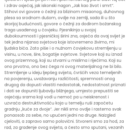
i zdrav osjećaj, jak iskonski nagon „Jak kao život i smrt“.
Stihovi ovi govore o čežnji za blizinom misaonog, duhovnog
plesa sa srodnom dušom, ovdje na zemlji, sada ili u što
skorijoj budućnosti, govore o čežnji za dodirom božanskog
traga usađenog u čovjeku. Pjesnikinja u svojoj
dubokoumnosti i pjesničkoj širini zna, osjeća da ovaj svijet je
tek jedna nijansa svjetova koje istovremeno živimo, mi
ljudska bića. Zato piše i o nužnom čovjekovu stremljenju u
visinu, u nove, šire, bogatije svjetove. Svjetove koji su iznad
ovog prizemnog, koji su stvarni u mislima i riječima. Koji su
ono prvotno, ono bez čega ni ovog materijalnog ne bi bilo.
Stremljenje u ideju ljepšeg svijeta, čvršćih veza temeljenih
na povjerenju, uvažavanju različitosti, spremnosti onog
drugog da dopusti vlastiti nedostatak, nedostatnost priznati
i dati se dopuniti ljubavlju bližnjega, umjesto prepustiti se
osjećaju srama koji vodi u nemoć pa u neiskrenost i
uzvraća destruktivnošću koja u temelju ruši započetu
gradnju „kuće za dvoje“. Jer nikli smo ovdje i rastemo svak
ponaosob za sebe, no upućeni jedni na druge. Naizgled
cjeloviti, a zapravo samo polovični. Stvoreni smo za hod, za
rad, za građenje ovog svijeta, a često smo sputani, vezanih