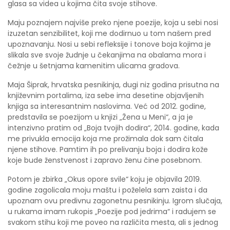
glasa sa videa u kojima čita svoje stihove.
Maju poznajem najviše preko njene poezije, koja u sebi nosi
izuzetan senzibilitet, koji me dodirnuo u tom našem pred
upoznavanju. Nosi u sebi refleksije i tonove boja kojima je
slikala sve svoje žudnje u čekanjima na obalama mora i
čežnje u šetnjama kamenitim ulicama gradova.
Maja Šiprak, hrvatska pesnikinja, dugi niz godina prisutna na
književnim portalima, iza sebe ima desetine objavljenih
knjiga sa interesantnim naslovima. Već od 2012. godine,
predstavila se poezijom u knjizi „Žena u Meni“, a ja je
intenzivno pratim od „Boja tvojih dodira“, 2014. godine, kada
me privukla emocija koja me prožimala dok sam čitala
njene stihove. Pamtim ih po prelivanju boja i dodira kože
koje bude ženstvenost i zapravo ženu čine posebnom.
Potom je zbirka „Okus opore svile“ koju je objavila 2019.
godine zagolicala moju maštu i poželela sam zaista i da
upoznam ovu predivnu zagonetnu pesnikinju. Igrom slučaja,
u rukama imam rukopis „Poezije pod jedrima“ i radujem se
svakom stihu koji me poveo na različita mesta, ali s jednog