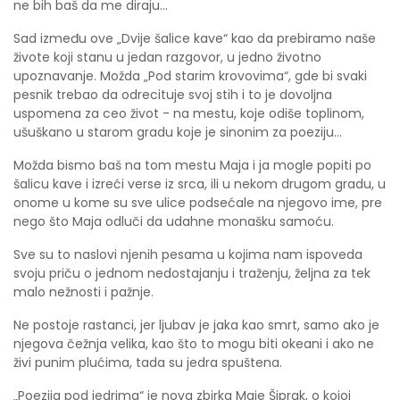
ne bih baš da me diraju...
Sad između ove „Dvije šalice kave“ kao da prebiramo naše
živote koji stanu u jedan razgovor, u jedno životno
upoznavanje. Možda „Pod starim krovovima“, gde bi svaki
pesnik trebao da odrecituje svoj stih i to je dovoljna
uspomena za ceo život - na mestu, koje odiše toplinom,
ušuškano u starom gradu koje je sinonim za poeziju...
Možda bismo baš na tom mestu Maja i ja mogle popiti po
šalicu kave i izreći verse iz srca, ili u nekom drugom gradu, u
onome u kome su sve ulice podsećale na njegovo ime, pre
nego što Maja odluči da udahne monašku samoću.
Sve su to naslovi njenih pesama u kojima nam ispoveda
svoju priču o jednom nedostajanju i traženju, željna za tek
malo nežnosti i pažnje.
Ne postoje rastanci, jer ljubav je jaka kao smrt, samo ako je
njegova čežnja velika, kao što to mogu biti okeani i ako ne
živi punim plućima, tada su jedra spuštena.
„Poezija pod jedrima“ je nova zbirka Maje Šiprak, o kojoj