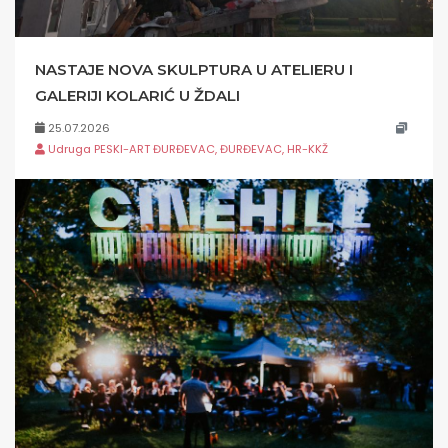
NASTAJE NOVA SKULPTURA U ATELIERU I
GALERIJI KOLARIĆ U ŽDALI
25.07.2026
Udruga PESKI-ART ĐURĐEVAC, ĐURĐEVAC, HR-KKŽ