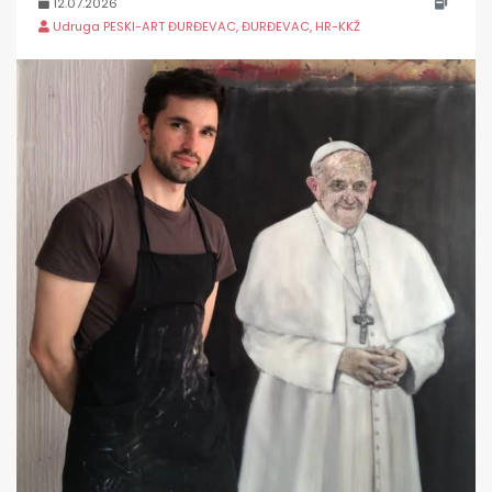
12.07.2026
Udruga PESKI-ART ĐURĐEVAC, ĐURĐEVAC, HR-KKŽ