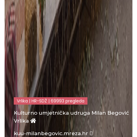
Vrlika | HR-SDŽ | 69993 pregleda
Kulturno umjetnička udruga Milan Begović
Vrlika
kuu-milanbegovic.mreza.hr