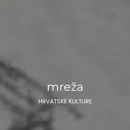
mreža
HRVATSKE KULTURE