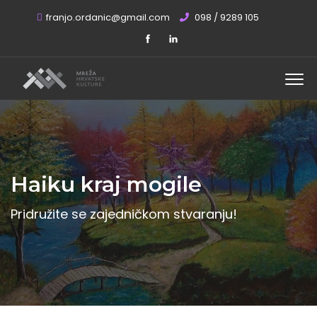
franjo.ordanic@gmail.com
098 / 9289 105
Haiku kraj mogile
Pridružite se zajedničkom stvaranju!