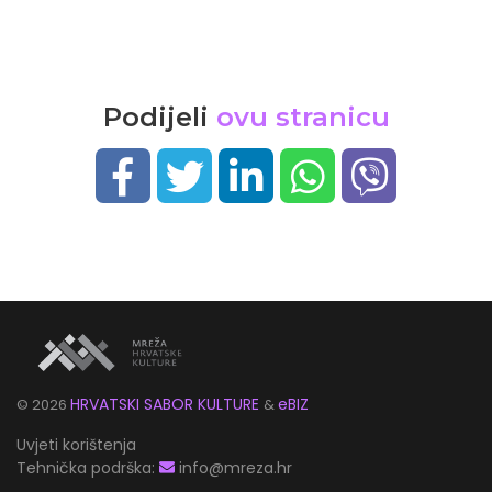
Podijeli
ovu stranicu
HRVATSKI SABOR KULTURE
eBIZ
©
2026
&
Uvjeti korištenja
Tehnička podrška:
info@mreza.hr