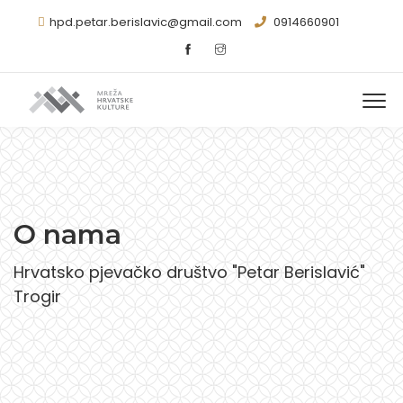
hpd.petar.berislavic@gmail.com
0914660901
O nama
Hrvatsko pjevačko društvo "Petar Berislavić"
Trogir