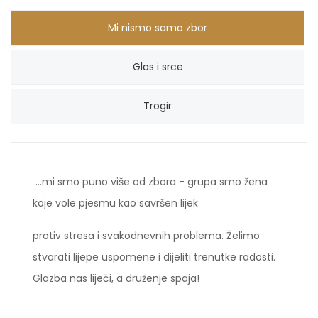
Mi nismo samo zbor
Glas i srce
Trogir
...mi smo puno više od zbora - grupa smo žena
koje vole pjesmu kao savršen lijek
protiv stresa i svakodnevnih problema. Želimo
stvarati lijepe uspomene i dijeliti trenutke radosti.
Glazba nas liječi, a druženje spaja!