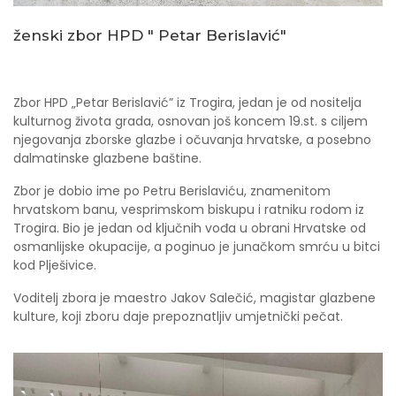
ženski zbor HPD " Petar Berislavić"
Zbor HPD „Petar Berislavić” iz Trogira, jedan je od nositelja
kulturnog života grada, osnovan još koncem 19.st. s ciljem
njegovanja zborske glazbe i očuvanja hrvatske, a posebno
dalmatinske glazbene baštine.
Zbor je dobio ime po Petru Berislaviću, znamenitom
hrvatskom banu, vesprimskom biskupu i ratniku rodom iz
Trogira. Bio je jedan od ključnih vođa u obrani Hrvatske od
osmanlijske okupacije, a poginuo je junačkom smrću u bitci
kod Plješivice.
Voditelj zbora je maestro Jakov Salečić, magistar glazbene
kulture, koji zboru daje prepoznatljiv umjetnički pečat.