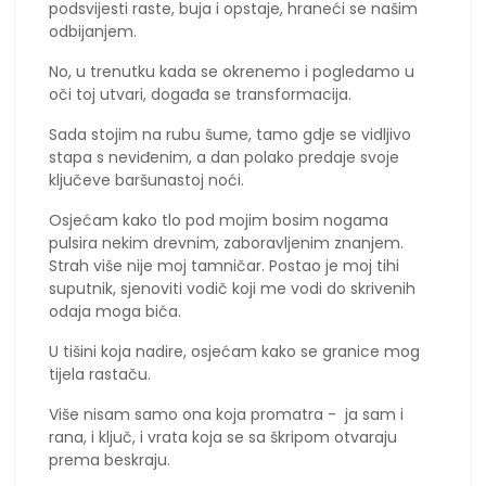
podsvijesti raste, buja i opstaje, hraneći se našim
odbijanjem.
No, u trenutku kada se okrenemo i pogledamo u
oči toj utvari, događa se transformacija.
​Sada stojim na rubu šume, tamo gdje se vidljivo
stapa s neviđenim, a dan polako predaje svoje
ključeve baršunastoj noći.
Osjećam kako tlo pod mojim bosim nogama
pulsira nekim drevnim, zaboravljenim znanjem.
Strah više nije moj tamničar. Postao je moj tihi
suputnik, sjenoviti vodič koji me vodi do skrivenih
odaja moga bića.
​U tišini koja nadire, osjećam kako se granice mog
tijela rastaču.
Više nisam samo ona koja promatra - ja sam i
rana, i ključ, i vrata koja se sa škripom otvaraju
prema beskraju.