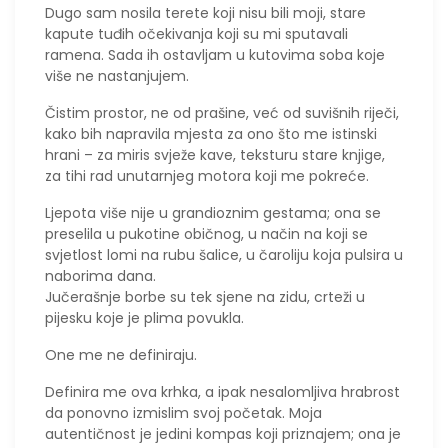
​Dugo sam nosila terete koji nisu bili moji, stare
kapute tuđih očekivanja koji su mi sputavali
ramena. Sada ih ostavljam u kutovima soba koje
više ne nastanjujem.
Čistim prostor, ne od prašine, već od suvišnih riječi,
kako bih napravila mjesta za ono što me istinski
hrani – za miris svježe kave, teksturu stare knjige,
za tihi rad unutarnjeg motora koji me pokreće.
Ljepota više nije u grandioznim gestama; ona se
preselila u pukotine običnog, u način na koji se
svjetlost lomi na rubu šalice, u čaroliju koja pulsira u
naborima dana.
​Jučerašnje borbe su tek sjene na zidu, crteži u
pijesku koje je plima povukla.
One me ne definiraju.
Definira me ova krhka, a ipak nesalomljiva hrabrost
da ponovno izmislim svoj početak. Moja
autentičnost je jedini kompas koji priznajem; ona je