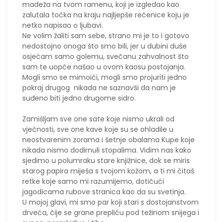
madeža na tvom ramenu, koji je izgledao kao
zalutala točka na kraju najljepše rečenice koju je
netko napisao o ljubavi.
Ne volim žaliti sam sebe, strano mi je to i gotovo
nedostojno onoga što smo bili, jer u dubini duše
osjećam samo golemu, svečanu zahvalnost što
sam te uopće našao u ovom kaosu postojanja.
Mogli smo se mimoići, mogli smo projuriti jedno
pokraj drugog nikada ne saznavši da nam je
suđeno biti jedno drugome sidro.
​Zamišljam sve one sate koje nismo ukrali od
vječnosti, sve one kave koje su se ohladile u
neostvarenim zorama i šetnje obalama Kupe koje
nikada nismo dodirnuli stopalima. Vidim nas kako
sjedimo u polumraku stare knjižnice, dok se miris
starog papira miješa s tvojom kožom, a ti mi čitaš
retke koje samo mi razumijemo, dotičući
jagodicama rubove stranica kao da su svetinja.
U mojoj glavi, mi smo par koji stari s dostojanstvom
drveća, čije se grane prepliću pod težinom snijega i