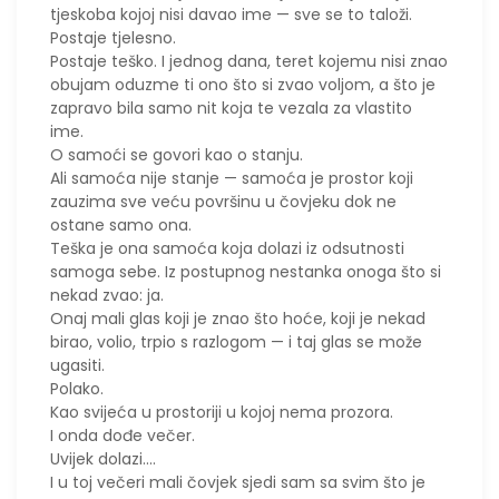
tjeskoba kojoj nisi davao ime — sve se to taloži.
Postaje tjelesno.
Postaje teško. I jednog dana, teret kojemu nisi znao
obujam oduzme ti ono što si zvao voljom, a što je
zapravo bila samo nit koja te vezala za vlastito
ime.
O samoći se govori kao o stanju.
Ali samoća nije stanje — samoća je prostor koji
zauzima sve veću površinu u čovjeku dok ne
ostane samo ona.
Teška je ona samoća koja dolazi iz odsutnosti
samoga sebe. Iz postupnog nestanka onoga što si
nekad zvao: ja.
Onaj mali glas koji je znao što hoće, koji je nekad
birao, volio, trpio s razlogom — i taj glas se može
ugasiti.
Polako.
Kao svijeća u prostoriji u kojoj nema prozora.
I onda dođe večer.
Uvijek dolazi....
I u toj večeri mali čovjek sjedi sam sa svim što je