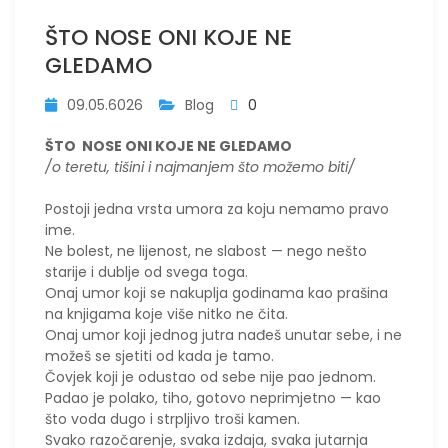
ŠTO NOSE ONI KOJE NE
GLEDAMO
09.05.6026
Blog
0
ŠTO NOSE ONI KOJE NE GLEDAMO
/o teretu, tišini i najmanjem što možemo biti/
Postoji jedna vrsta umora za koju nemamo pravo
ime.
Ne bolest, ne lijenost, ne slabost — nego nešto
starije i dublje od svega toga.
Onaj umor koji se nakuplja godinama kao prašina
na knjigama koje više nitko ne čita.
Onaj umor koji jednog jutra nađeš unutar sebe, i ne
možeš se sjetiti od kada je tamo.
Čovjek koji je odustao od sebe nije pao jednom.
Padao je polako, tiho, gotovo neprimjetno — kao
što voda dugo i strpljivo troši kamen.
Svako razočarenje, svaka izdaja, svaka jutarnja