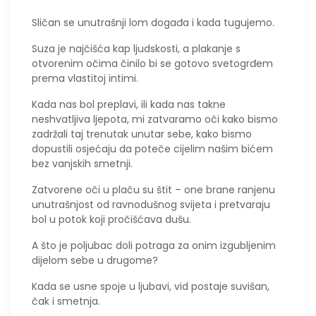
​Sličan se unutrašnji lom događa i kada tugujemo.
Suza je najčišća kap ljudskosti, a plakanje s
otvorenim očima činilo bi se gotovo svetogrđem
prema vlastitoj intimi.
Kada nas bol preplavi, ili kada nas takne
neshvatljiva ljepota, mi zatvaramo oči kako bismo
zadržali taj trenutak unutar sebe, kako bismo
dopustili osjećaju da poteče cijelim našim bićem
bez vanjskih smetnji.
Zatvorene oči u plaču su štit – one brane ranjenu
unutrašnjost od ravnodušnog svijeta i pretvaraju
bol u potok koji pročišćava dušu.
​A što je poljubac doli potraga za onim izgubljenim
dijelom sebe u drugome?
Kada se usne spoje u ljubavi, vid postaje suvišan,
čak i smetnja.