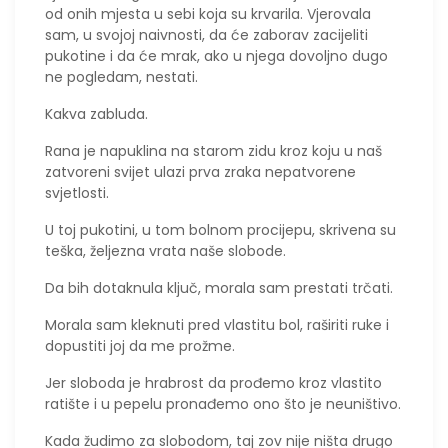
od onih mjesta u sebi koja su krvarila. Vjerovala
sam, u svojoj naivnosti, da će zaborav zacijeliti
pukotine i da će mrak, ako u njega dovoljno dugo
ne pogledam, nestati.
Kakva zabluda.
Rana je napuklina na starom zidu kroz koju u naš
zatvoreni svijet ulazi prva zraka nepatvorene
svjetlosti.
U toj pukotini, u tom bolnom procijepu, skrivena su
teška, željezna vrata naše slobode.
​Da bih dotaknula ključ, morala sam prestati trčati.
Morala sam kleknuti pred vlastitu bol, raširiti ruke i
dopustiti joj da me prožme.
Jer sloboda je hrabrost da prođemo kroz vlastito
ratište i u pepelu pronađemo ono što je neuništivo.
Kada žudimo za slobodom, taj zov nije ništa drugo