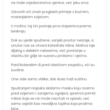
ne traže svjedočanstvo zjenice, već jeku srca.
​Zatvoriti oči znači proglasiti primirje s bučnim,
materijalnim svijetom.
U molitvi, taj čin postaje prva stepenica prema
beskraju.
Dok su vjeđe spuštene, vanjski prostor nestaje, a
unutar nas se otvara katedrala tišine. Molitva nije
dijalog s dalekim nebesima, već poniranje u
vlastitu bit gdje se susreću prolazno i vječno.
Pred Božanskim ili pred vlastitom savješću, oči su
suvišne.
One vide samo oblike, dok duša traži suštinu.
Spuštanjem kapaka skidamo masku koju nosimo
pred svijetom i ostajemo ogoljeni, spremni primiti
milost koja se ne može nacrtati ni opisati, već
samo osjetiti kao nevidljiva toplina koja prožima
biće.