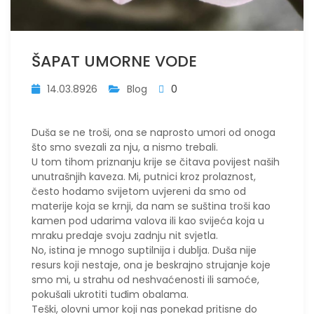
ŠAPAT UMORNE VODE
14.03.8926
Blog
0
​Duša se ne troši, ona se naprosto umori od onoga
što smo svezali za nju, a nismo trebali.
U tom tihom priznanju krije se čitava povijest naših
unutrašnjih kaveza. Mi, putnici kroz prolaznost,
često hodamo svijetom uvjereni da smo od
materije koja se krnji, da nam se suština troši kao
kamen pod udarima valova ili kao svijeća koja u
mraku predaje svoju zadnju nit svjetla.
No, istina je mnogo suptilnija i dublja. Duša nije
resurs koji nestaje, ona je beskrajno strujanje koje
smo mi, u strahu od neshvaćenosti ili samoće,
pokušali ukrotiti tuđim obalama.
Teški, olovni umor koji nas ponekad pritisne do