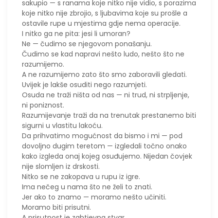
sakupio — s ranama koje nitko nije vidio, s porazima
koje nitko nije zbrojio, s ljubavima koje su prošle a
ostavile rupe u mjestima gdje nema operacije.
I nitko ga ne pita: jesi li umoran?
Ne — čudimo se njegovom ponašanju.
Čudimo se kad napravi nešto ludo, nešto što ne
razumijemo.
A ne razumijemo zato što smo zaboravili gledati.
Uvijek je lakše osuditi nego razumjeti.
Osuda ne traži ništa od nas — ni trud, ni strpljenje,
ni poniznost.
Razumijevanje traži da na trenutak prestanemo biti
sigurni u vlastitu lakoću.
Da prihvatimo mogućnost da bismo i mi — pod
dovoljno dugim teretom — izgledali točno onako
kako izgleda onaj kojeg osuđujemo. Nijedan čovjek
nije slomljen iz drskosti.
Nitko se ne zakopava u rupu iz igre.
Ima nečeg u nama što ne želi to znati.
Jer ako to znamo — moramo nešto učiniti.
Moramo biti prisutni.
A prisutnost je zahtjevna stvar.