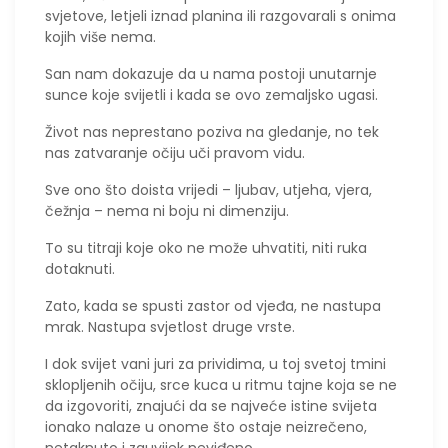
svjetove, letjeli iznad planina ili razgovarali s onima
kojih više nema.
San nam dokazuje da u nama postoji unutarnje
sunce koje svijetli i kada se ovo zemaljsko ugasi.
​Život nas neprestano poziva na gledanje, no tek
nas zatvaranje očiju uči pravom vidu.
Sve ono što doista vrijedi – ljubav, utjeha, vjera,
čežnja – nema ni boju ni dimenziju.
To su titraji koje oko ne može uhvatiti, niti ruka
dotaknuti.
​Zato, kada se spusti zastor od vjeđa, ne nastupa
mrak. Nastupa svjetlost druge vrste.
I dok svijet vani juri za prividima, u toj svetoj tmini
sklopljenih očiju, srce kuca u ritmu tajne koja se ne
da izgovoriti, znajući da se najveće istine svijeta
ionako nalaze u onome što ostaje neizrečeno,