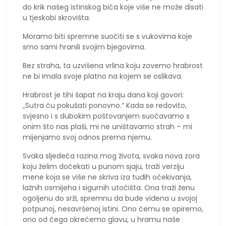
do krik našeg istinskog bića koje više ne može disati
u tjeskobi skrovišta.
Moramo biti spremne suočiti se s vukovima koje
smo sami hranili svojim bjegovima.
​​Bez straha, ta uzvišena vrlina koju zovemo hrabrost
ne bi imala svoje platno na kojem se oslikava.
Hrabrost je tihi šapat na kraju dana koji govori:
„Sutra ću pokušati ponovno.“ Kada se redovito,
svjesno i s dubokim poštovanjem suočavamo s
onim što nas plaši, mi ne uništavamo strah – mi
mijenjamo svoj odnos prema njemu.
​Svaka sljedeća razina mog života, svaka nova zora
koju želim dočekati u punom sjaju, traži verziju
mene koja se više ne skriva iza tuđih očekivanja,
lažnih osmijeha i sigurnih utočišta. Ona traži ženu
ogoljenu do srži, spremnu da bude viđena u svojoj
potpunoj, nesavršenoj istini. Ono čemu se opiremo,
ono od čega okrećemo glavu, u hramu naše