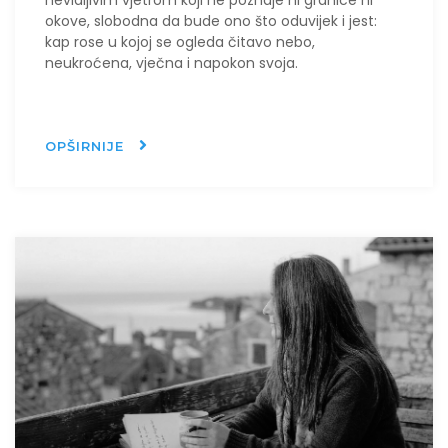
nevidljivim vjetrom koji ne poznaje ni granice ni
okove, slobodna da bude ono što oduvijek i jest:
kap rose u kojoj se ogleda čitavo nebo,
neukroćena, vječna i napokon svoja.
OPŠIRNIJE