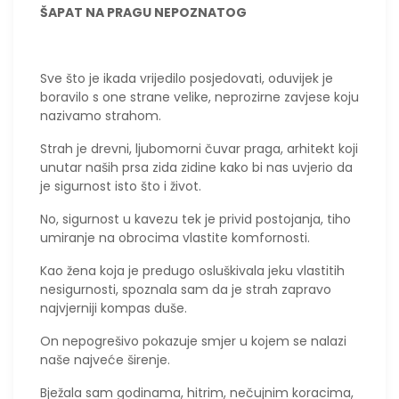
ŠAPAT NA PRAGU NEPOZNATOG
​Sve što je ikada vrijedilo posjedovati, oduvijek je
boravilo s one strane velike, neprozirne zavjese koju
nazivamo strahom.
Strah je drevni, ljubomorni čuvar praga, arhitekt koji
unutar naših prsa zida zidine kako bi nas uvjerio da
je sigurnost isto što i život.
No, sigurnost u kavezu tek je privid postojanja, tiho
umiranje na obrocima vlastite komfornosti.
Kao žena koja je predugo osluškivala jeku vlastitih
nesigurnosti, spoznala sam da je strah zapravo
najvjerniji kompas duše.
On nepogrešivo pokazuje smjer u kojem se nalazi
naše najveće širenje.
​​Bježala sam godinama, hitrim, nečujnim koracima,