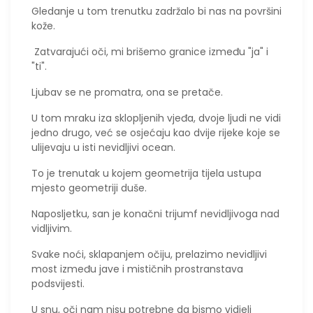
Gledanje u tom trenutku zadržalo bi nas na površini
kože.
Zatvarajući oči, mi brišemo granice između "ja" i
"ti".
Ljubav se ne promatra, ona se pretače.
U tom mraku iza sklopljenih vjeđa, dvoje ljudi ne vidi
jedno drugo, već se osjećaju kao dvije rijeke koje se
ulijevaju u isti nevidljivi ocean.
To je trenutak u kojem geometrija tijela ustupa
mjesto geometriji duše.
​Naposljetku, san je konačni trijumf nevidljivoga nad
vidljivim.
Svake noći, sklapanjem očiju, prelazimo nevidljivi
most između jave i mističnih prostranstava
podsvijesti.
U snu, oči nam nisu potrebne da bismo vidjeli