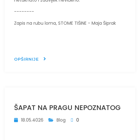
netaknuto i zauvijek neviđeno.
--------
Zapis na rubu loma, STOME TIŠINE - Maja Šiprak
OPŠIRNIJE
ŠAPAT NA PRAGU NEPOZNATOG
18.05.4026
Blog
0