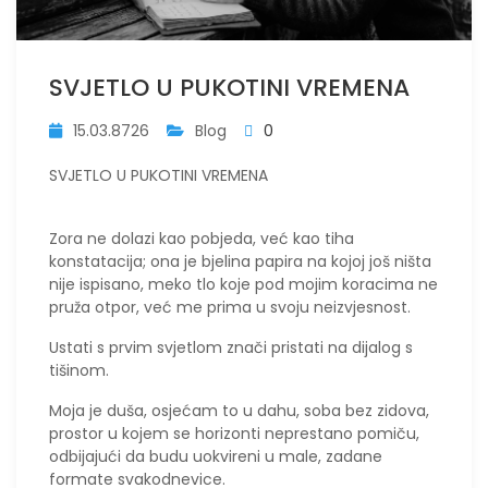
SVJETLO U PUKOTINI VREMENA
15.03.8726
Blog
0
SVJETLO U PUKOTINI VREMENA
​Zora ne dolazi kao pobjeda, već kao tiha
konstatacija; ona je bjelina papira na kojoj još ništa
nije ispisano, meko tlo koje pod mojim koracima ne
pruža otpor, već me prima u svoju neizvjesnost.
Ustati s prvim svjetlom znači pristati na dijalog s
tišinom.
Moja je duša, osjećam to u dahu, soba bez zidova,
prostor u kojem se horizonti neprestano pomiču,
odbijajući da budu uokvireni u male, zadane
formate svakodnevice.