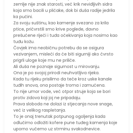
zemlje nije znak starosti, već krik nevidljivih sidra
koja smo bacili u plićake, dok bi duša radije jedrila
ka pučini.
Za svoju suštinu, kao kamenje svezano za krila
ptice, pričvrstili smo krive poglede, davno
prešućene riječi i tuđa očekivanja koja nosimo kao
tuđu kožu.
Čovjek ima neobičnu potrebu da se osigura
vezivanjem, misleći da će biti sigurniji ako čvrsto
prigrli uloge koje mu ne priliče.
Ali duša ne poznaje sigurnost u mirovanju.
Ona je po svojoj prirodi neuhvatljiva rijeka.
Kada tu rijeku prisilimo da teče kroz uske kanale
tuđih snova, ona postaje troma i zamućena.
To nije umor vode, već otpor struje koja se bori
protiv zidova koji joj ne pripadaju.
​Prava sloboda ne dolazi iz stjecanja nove snage,
već iz velikog raspletanja.
To je onaj trenutak potpunog ogoljenja kada
odlučimo odložiti kofere pune tuđeg kamenja koje
uporno vučemo uz strminu svakodnevice.