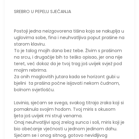
SREBRO U PEPELU SJEĆANJA
​Postoji jedna neizgovorena tišina koja se nakuplja u
uglovima sobe, fina i neuhvatljiva poput prašine na
starom klaviru.
To je talog mojih dana bez tebe. Živim s prašinom
na srcu, i drugačije bih to teško opisao, jer ona nije
teret, već dokaz da je tvoj trag još uvijek svjež pod
mojim rebrima.
Za onih maglovitih jutara kada se horizont gubi u
bjelini ta prašina počne isijavati nekom čudnom,
bolnom svjetlošću.
Lavinia, sjećam se svega, svakog titraja zraka koji si
pomaknula svojim hodom. Tvoj miris s okusom
ljeta još uvijek mi struji venama.
Onaj neuhvatljivi spoj zrelog sunca i soli, miris koji je
bio obećanje vječnosti u jednom jedinom dahu.
Sjećam se i onog sitnog, gotovo nevidljivog