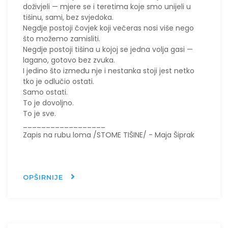
doživjeli — mjere se i teretima koje smo unijeli u
tišinu, sami, bez svjedoka.
Negdje postoji čovjek koji večeras nosi više nego
što možemo zamisliti.
Negdje postoji tišina u kojoj se jedna volja gasi —
lagano, gotovo bez zvuka.
I jedino što između nje i nestanka stoji jest netko
tko je odlučio ostati.
Samo ostati.
To je dovoljno.
To je sve.
__________________
Zapis na rubu loma /STOME TIŠINE/ - Maja Šiprak
OPŠIRNIJE