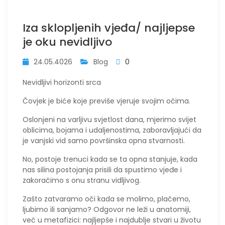
Iza sklopljenih vjeđa/ najljepse
je oku nevidljivo
24.05.4026
Blog
0
Nevidljivi horizonti srca
Čovjek je biće koje previše vjeruje svojim očima.
Oslonjeni na varljivu svjetlost dana, mjerimo svijet
oblicima, bojama i udaljenostima, zaboravljajući da
je vanjski vid samo površinska opna stvarnosti.
No, postoje trenuci kada se ta opna stanjuje, kada
nas silina postojanja prisili da spustimo vjeđe i
zakoračimo s onu stranu vidljivog.
Zašto zatvaramo oči kada se molimo, plačemo,
ljubimo ili sanjamo? Odgovor ne leži u anatomiji,
već u metafizici: najljepše i najdublje stvari u životu