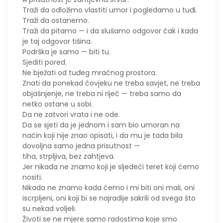
Traži da odložimo vlastiti umor i pogledamo u tuđi.
Traži da ostanemo.
Traži da pitamo — i da slušamo odgovor čak i kada
je taj odgovor tišina.
Podrška je samo — biti tu.
Sjediti pored.
Ne bježati od tuđeg mračnog prostora.
Znati da ponekad čovjeku ne treba savjet, ne treba
objašnjenje, ne treba ni riječ — treba samo da
netko ostane u sobi.
Da ne zatvori vrata i ne ode.
Da se sjeti da je jednom i sam bio umoran na
način koji nije znao opisati, i da mu je tada bila
dovoljna samo jedna prisutnost —
tiha, strpljiva, bez zahtjeva.
Jer nikada ne znamo koji je sljedeći teret koji ćemo
nositi.
Nikada ne znamo kada ćemo i mi biti oni mali, oni
iscrpljeni, oni koji bi se najradije sakrili od svega što
su nekad voljeli.
Životi se ne mjere samo radostima koje smo