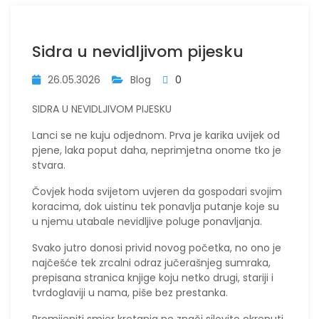
Sidra u nevidljivom pijesku
26.05.3026
Blog
0
SIDRA U NEVIDLJIVOM PIJESKU
Lanci se ne kuju odjednom. Prva je karika uvijek od
pjene, laka poput daha, neprimjetna onome tko je
stvara.
Čovjek hoda svijetom uvjeren da gospodari svojim
koracima, dok uistinu tek ponavlja putanje koje su
u njemu utabale nevidljive poluge ponavljanja.
Svako jutro donosi privid novog početka, no ono je
najčešće tek zrcalni odraz jučerašnjeg sumraka,
prepisana stranica knjige koju netko drugi, stariji i
tvrdoglaviji u nama, piše bez prestanka.