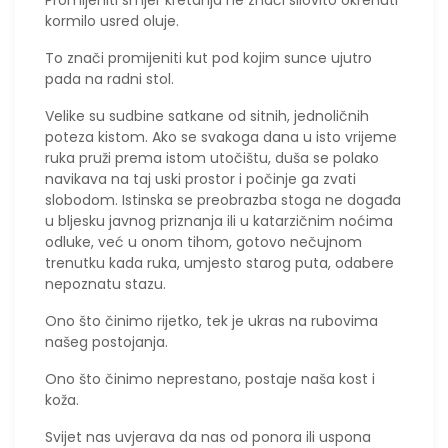
​Promijeniti smjer kretanja ne znači silovito okrenuti
kormilo usred oluje.
To znači promijeniti kut pod kojim sunce ujutro
pada na radni stol.
Velike su sudbine satkane od sitnih, jednoličnih
poteza kistom. Ako se svakoga dana u isto vrijeme
ruka pruži prema istom utočištu, duša se polako
navikava na taj uski prostor i počinje ga zvati
slobodom. Istinska se preobrazba stoga ne događa
u bljesku javnog priznanja ili u katarzičnim noćima
odluke, već u onom tihom, gotovo nečujnom
trenutku kada ruka, umjesto starog puta, odabere
nepoznatu stazu.
Ono što činimo rijetko, tek je ukras na rubovima
našeg postojanja.
Ono što činimo neprestano, postaje naša kost i
koža.
​Svijet nas uvjerava da nas od ponora ili uspona