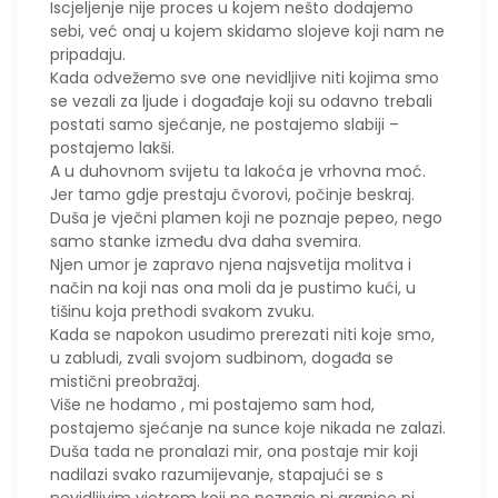
Iscjeljenje nije proces u kojem nešto dodajemo
sebi, već onaj u kojem skidamo slojeve koji nam ne
pripadaju.
Kada odvežemo sve one nevidljive niti kojima smo
se vezali za ljude i događaje koji su odavno trebali
postati samo sjećanje, ne postajemo slabiji –
postajemo lakši.
A u duhovnom svijetu ta lakoća je vrhovna moć.
​Jer tamo gdje prestaju čvorovi, počinje beskraj.
Duša je vječni plamen koji ne poznaje pepeo, nego
samo stanke između dva daha svemira.
Njen umor je zapravo njena najsvetija molitva i
način na koji nas ona moli da je pustimo kući, u
tišinu koja prethodi svakom zvuku.
Kada se napokon usudimo prerezati niti koje smo,
u zabludi, zvali svojom sudbinom, događa se
mistični preobražaj.
Više ne hodamo , mi postajemo sam hod,
postajemo sjećanje na sunce koje nikada ne zalazi.
Duša tada ne pronalazi mir, ona postaje mir koji
nadilazi svako razumijevanje, stapajući se s