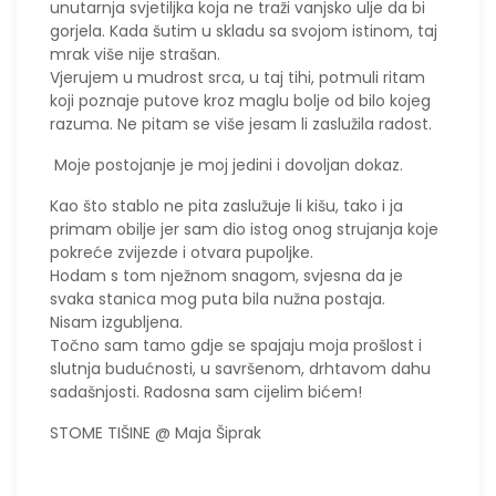
unutarnja svjetiljka koja ne traži vanjsko ulje da bi
gorjela. Kada šutim u skladu sa svojom istinom, taj
mrak više nije strašan.
​Vjerujem u mudrost srca, u taj tihi, potmuli ritam
koji poznaje putove kroz maglu bolje od bilo kojeg
razuma. Ne pitam se više jesam li zaslužila radost.
Moje postojanje je moj jedini i dovoljan dokaz.
Kao što stablo ne pita zaslužuje li kišu, tako i ja
primam obilje jer sam dio istog onog strujanja koje
pokreće zvijezde i otvara pupoljke.
​Hodam s tom nježnom snagom, svjesna da je
svaka stanica mog puta bila nužna postaja.
Nisam izgubljena.
Točno sam tamo gdje se spajaju moja prošlost i
slutnja budućnosti, u savršenom, drhtavom dahu
sadašnjosti. Radosna sam cijelim bićem!
STOME TIŠINE @ Maja Šiprak​