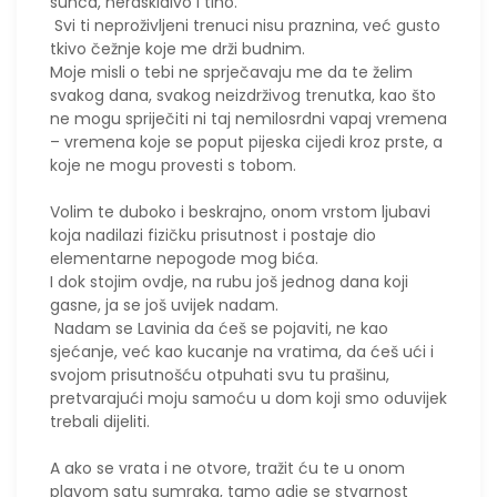
sunca, neraskidivo i tiho.
Svi ti neproživljeni trenuci nisu praznina, već gusto
tkivo čežnje koje me drži budnim.
Moje misli o tebi ne sprječavaju me da te želim
svakog dana, svakog neizdrživog trenutka, kao što
ne mogu spriječiti ni taj nemilosrdni vapaj vremena
– vremena koje se poput pijeska cijedi kroz prste, a
koje ne mogu provesti s tobom.
Volim te duboko i beskrajno, onom vrstom ljubavi
koja nadilazi fizičku prisutnost i postaje dio
elementarne nepogode mog bića.
I dok stojim ovdje, na rubu još jednog dana koji
gasne, ja se još uvijek nadam.
Nadam se Lavinia da ćeš se pojaviti, ne kao
sjećanje, već kao kucanje na vratima, da ćeš ući i
svojom prisutnošću otpuhati svu tu prašinu,
pretvarajući moju samoću u dom koji smo oduvijek
trebali dijeliti.
​A ako se vrata i ne otvore, tražit ću te u onom
plavom satu sumraka, tamo gdje se stvarnost