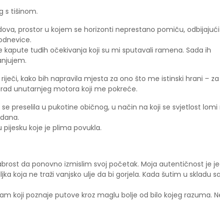
og s tišinom.
dova, prostor u kojem se horizonti neprestano pomiču, odbijajući
odnevice.
are kapute tuđih očekivanja koji su mi sputavali ramena. Sada ih
anjujem.
riječi, kako bih napravila mjesta za ono što me istinski hrani – za
ihi rad unutarnjeg motora koji me pokreće.
e preselila u pukotine običnog, u način na koji se svjetlost lomi
 dana.
u pijesku koje je plima povukla.
abrost da ponovno izmislim svoj početak. Moja autentičnost je je
jka koja ne traži vanjsko ulje da bi gorjela. Kada šutim u skladu s
ritam koji poznaje putove kroz maglu bolje od bilo kojeg razuma. N