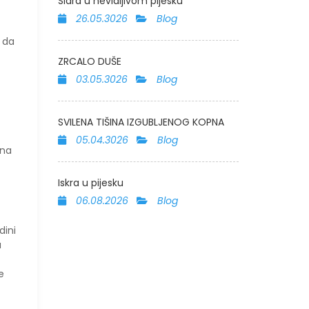
Sidra u nevidljivom pijesku
26.05.3026
Blog
 da
ZRCALO DUŠE
03.05.3026
Blog
SVILENA TIŠINA IZGUBLJENOG KOPNA
05.04.3026
Blog
 na
Iskra u pijesku
06.08.2026
Blog
dini
a
e