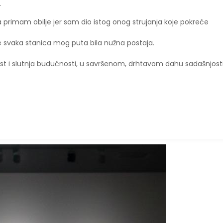
z.
i ja primam obilje jer sam dio istog onog strujanja koje pokreće
 svaka stanica mog puta bila nužna postaja.
t i slutnja budućnosti, u savršenom, drhtavom dahu sadašnjosti