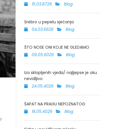
15.03.8726
Blog
Srebro u pepelu sjećanja
04.03.6626
Blog
ŠTO NOSE ONI KOJE NE GLEDAMO
09.05.6026
Blog
Iza sklopljenih vjeđa/ najljepse je oku
nevidljivo
24.05.4026
Blog
ŠAPAT NA PRAGU NEPOZNATOG
18.05.4026
Blog
o