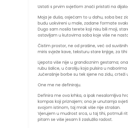
Ustati s prvim svjetlom znači pristati na dijal
Moja je duša, osjećam to u dahu, soba bez zi
budu uokvireni u male, zadane formate svak
​Dugo sam nosila terete koji nisu bili moji, st
ostavljam u kutovima soba koje više ne nast
Čistim prostor, ne od prašine, već od suvišnih 
miris svježe kave, teksturu stare knjige, za t
Ljepota više nije u grandioznim gestama; ona s
rubu šalice, u čaroliju koja pulsira u naborima
​Jučerašnje borbe su tek sjene na zidu, crteži 
One me ne definiraju.
Definira me ova krhka, a ipak nesalomljiva hr
kompas koji priznajem; ona je unutarnja svjetil
svojom istinom, taj mrak više nije strašan.
​Vjerujem u mudrost srca, u taj tihi, potmuli 
pitam se više jesam li zaslužila radost.