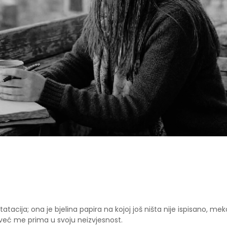
atacija; ona je bjelina papira na kojoj još ništa nije ispisano, mek
 već me prima u svoju neizvjesnost.