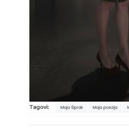
Tagovi:
Maja Šiprak
Maja poezija