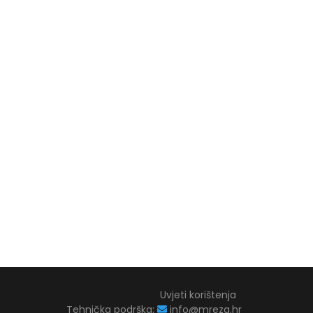
Uvjeti korištenja
Tehnička podrška:
info@mreza.hr