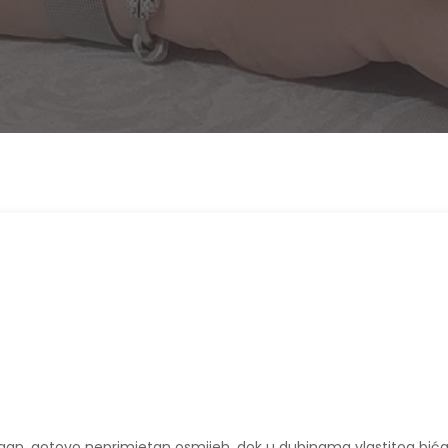
gan, gotovo neprimjetan osmijeh, dok u dubinama vlastitog bić