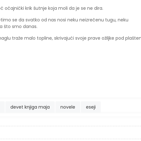
 očajnički krik šutnje koja moli da je se ne dira.
jetimo se da svatko od nas nosi neku neizrečenu tugu, neku
a što smo danas.
aglu traže malo topline, skrivajući svoje prave ožiljke pod plašt
devet knjiga maja
novele
eseji