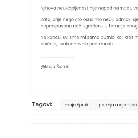
Njihova neuklopljenost nije napad na svijet, već
Zato, prije nego što osudimo nečiji odmak, s
neprospavanu noć ugrađenu u temelje onog
​Na koncu, svi smo mi samo putnici koji kroz m
običnih, svakodnevnih prolaznosti.
____________
@Maja Šiprak
Tagovi:
maja šprak
poezija maja sisak