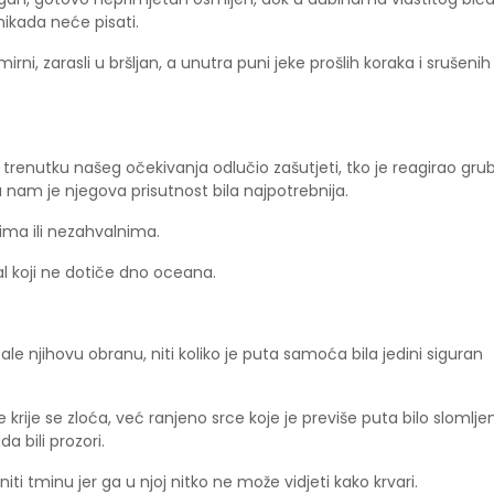
nikada neće pisati.
rni, zarasli u bršljan, a unutra puni jeke prošlih koraka i srušenih
 trenutku našeg očekivanja odlučio zašutjeti, tko je reagirao gru
da nam je njegova prisutnost bila najpotrebnija.
kima ili nezahvalnima.
al koji ne dotiče dno oceana.
e njihovu obranu, niti koliko je puta samoća bila jedini siguran
 krije se zloća, već ranjeno srce koje je previše puta bilo slomlje
a bili prozori.
iti tminu jer ga u njoj nitko ne može vidjeti kako krvari.