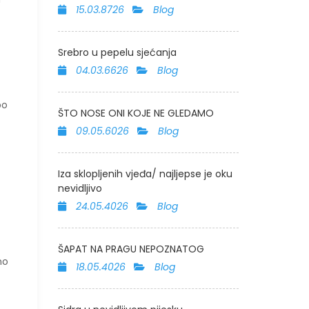
15.03.8726
Blog
Srebro u pepelu sjećanja
04.03.6626
Blog
bo
ŠTO NOSE ONI KOJE NE GLEDAMO
09.05.6026
Blog
Iza sklopljenih vjeđa/ najljepse je oku
nevidljivo
24.05.4026
Blog
ŠAPAT NA PRAGU NEPOZNATOG
no
18.05.4026
Blog