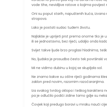
vode tihe, nevidljive ratove o kojima povijest 
Oni su poput starih, napuštenih kuća, izvana mi
stropova.
​Lako je postati sudac tuđem životu.
Najlakše je uprijeti prst prema onome tko je u
ili se jednostavno, bez riječi, udaljio onda ka
Svijet takve ljude brzo proglasi hladnima, teš
No, ljudska je prosudba često tek površinski v
Mi ne vidimo dubinu u kojoj se skupljala sol.
Ne znamo kakve su oštre riječi godinama klesal
zaklon pred novim, razornim razočaranjima.
​Iza svakog tvrdog oklopa i teškog karaktera ne
pa je odlučilo podići zidine tamo gdje su nekad
​Čovjek koji predugo boravi u mraku nauči cijen