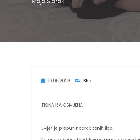
Maja Šiprak
19.06.2026
Blog
TIŠINA IZA OSMJEHA
​Svijet je prepun nepročitanih lica.
Koračamo pored ljudi koji na usnama nose la