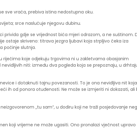
oju se sve vraća, prebiva istina nedostupna oku.
svijeta; srce naslućuje njegovu dubinu.
nici privida gdje se vrijednost bića mjeri odrazom, a ne suštinom. 
e ostaje skriveno: titrava jezgra ljubavi koja strpljivo čeka iza
a počinje slutnja.
 u riječima koje odjekuju trgovima ni u zakletvama obasjanim
d nevidljivih niti: između dva pogleda koja se prepoznaju, u drhtaj
nevice i dotaknuti tajnu povezanosti. To je ona nevidljiva nit koja
teći ih od ponora otuđenosti. Ne može se izmjeriti ni dokazati, ali
 u neizgovorenom „tu sam“, u dodiru koji ne traži posjedovanje ne
lamen koji vrijeme ne može ugasiti. Ono pronalazi vječnost upravo