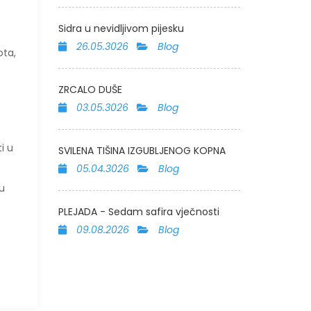
Sidra u nevidljivom pijesku
26.05.3026
Blog
ota,
ZRCALO DUŠE
03.05.3026
Blog
i u
SVILENA TIŠINA IZGUBLJENOG KOPNA
05.04.3026
Blog
nu
PLEJADA - Sedam safira vječnosti
09.08.2026
Blog