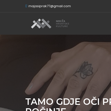
majasiprak77@gmail.com
TAMO GDJE OČI P