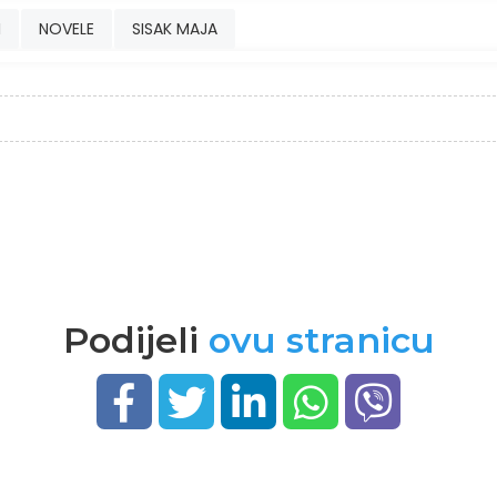
I
NOVELE
SISAK MAJA
Podijeli
ovu stranicu