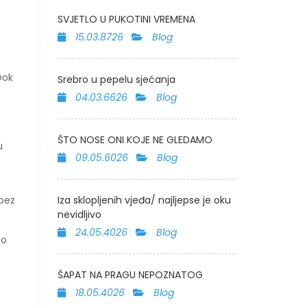
SVJETLO U PUKOTINI VREMENA
15.03.8726
Blog
Dok
Srebro u pepelu sjećanja
04.03.6626
Blog
ŠTO NOSE ONI KOJE NE GLEDAMO
u
09.05.6026
Blog
 bez
Iza sklopljenih vjeđa/ najljepse je oku
nevidljivo
24.05.4026
Blog
go
ŠAPAT NA PRAGU NEPOZNATOG
18.05.4026
Blog