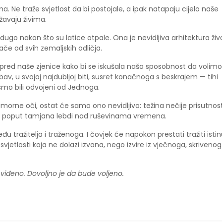
. Ne traže svjetlost da bi postojale, a ipak natapaju cijelo naše
žavaju živima.
 dugo nakon što su latice otpale. Ona je nevidljiva arhitektura živ
jače od svih zemaljskih odličja.
ena pred naše zjenice kako bi se iskušala naša sposobnost da volimo
v, u svojoj najdubljoj biti, susret konačnoga s beskrajem — tihi
smo bili odvojeni od Jednoga.
morne oči, ostat će samo ono nevidljivo: težina nečije prisutnost
 što poput tamjana lebdi nad ruševinama vremena.
đu tražitelja i traženoga. I čovjek će napokon prestati tražiti isti
svjetlosti koja ne dolazi izvana, nego izvire iz vječnoga, skrivenog
e viđeno. Dovoljno je da bude voljeno.