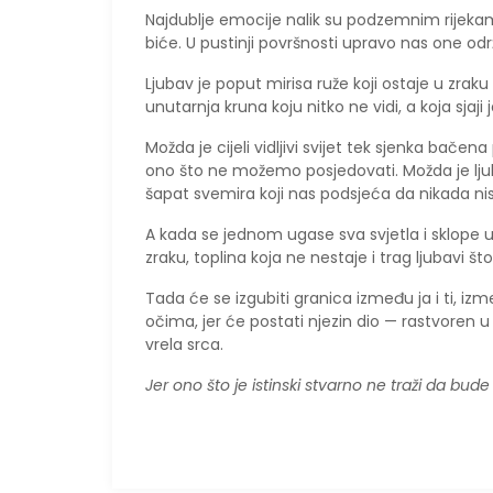
Najdublje emocije nalik su podzemnim rijekama
biće. U pustinji površnosti upravo nas one odr
Ljubav je poput mirisa ruže koji ostaje u zraku
unutarnja kruna koju nitko ne vidi, a koja sjaji 
Možda je cijeli vidljivi svijet tek sjenka bač
ono što ne možemo posjedovati. Možda je ljuba
šapat svemira koji nas podsjeća da nikada ni
A kada se jednom ugase sva svjetla i sklope u
zraku, toplina koja ne nestaje i trag ljubavi
Tada će se izgubiti granica između ja i ti, izme
očima, jer će postati njezin dio — rastvoren u 
vrela srca.
Jer ono što je istinski stvarno ne traži da bud