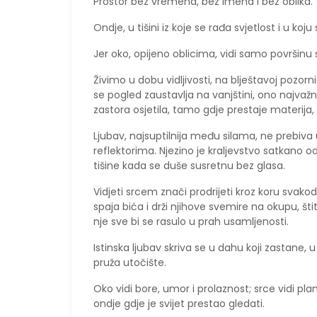
Prostor bez vremena, bez imena i bez oblika.
Ondje, u tišini iz koje se rađa svjetlost i u k
Jer oko, opijeno oblicima, vidi samo površinu 
Živimo u dobu vidljivosti, na blještavoj pozor
se pogled zaustavlja na vanjštini, ono najvažnij
zastora osjetila, tamo gdje prestaje materija, 
Ljubav, najsuptilnija među silama, ne prebiva
reflektorima. Njezino je kraljevstvo satkano o
tišine kada se duše susretnu bez glasa.
Vidjeti srcem znači prodrijeti kroz koru svakod
spaja bića i drži njihove svemire na okupu, šti
nje sve bi se rasulo u prah usamljenosti.
Istinska ljubav skriva se u dahu koji zastane,
pruža utočište.
Oko vidi bore, umor i prolaznost; srce vidi p
ondje gdje je svijet prestao gledati.