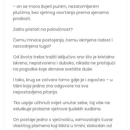
- on se mora živjeti punim, nezatomljenim
plućima, bez sjetnog osvrtanja prema sjenama
prošlosti.
Zašto pristati na polovičnost?
Čemu mrvice postojanja, čemu okrnjena radost i
razvodnjena tuga?
Od života treba tražiti isključivo ono što je kristalno
iskreno, nepatvoreno i duboko, nikada ne pristajući
na pogodbe koje skrnave svetište duše.
​I tako, krug se zatvara tamo gdje je i započeo – u
tišini koja jedina zna odgovore na sva
nepostavljena pitanja.
Tko uspije utihnuti svijet unutar sebe, taj više ne
osluškuje prolazne vjetrove ljudskih sudbina.
On postaje jedno s vječnošću, samozatajni čuvar
vlastitog plamena koji blista u tmini, slobodan od