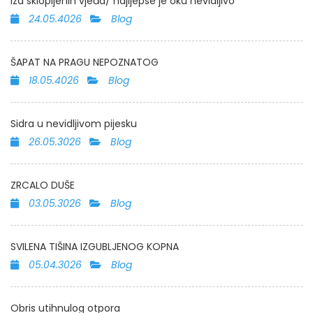
Iza sklopljenih vjeđa/ najljepse je oku nevidljivo
24.05.4026
Blog
ŠAPAT NA PRAGU NEPOZNATOG
18.05.4026
Blog
Sidra u nevidljivom pijesku
26.05.3026
Blog
ZRCALO DUŠE
03.05.3026
Blog
SVILENA TIŠINA IZGUBLJENOG KOPNA
05.04.3026
Blog
Obris utihnulog otpora