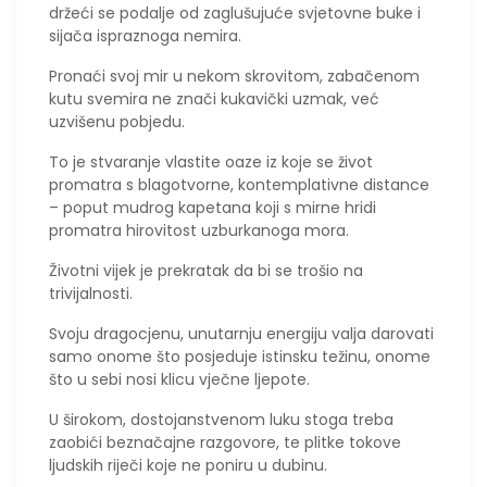
držeći se podalje od zaglušujuće svjetovne buke i
sijača ispraznoga nemira.
​Pronaći svoj mir u nekom skrovitom, zabačenom
kutu svemira ne znači kukavički uzmak, već
uzvišenu pobjedu.
To je stvaranje vlastite oaze iz koje se život
promatra s blagotvorne, kontemplativne distance
– poput mudrog kapetana koji s mirne hridi
promatra hirovitost uzburkanoga mora.
​Životni vijek je prekratak da bi se trošio na
trivijalnosti.
Svoju dragocjenu, unutarnju energiju valja darovati
samo onome što posjeduje istinsku težinu, onome
što u sebi nosi klicu vječne ljepote.
​U širokom, dostojanstvenom luku stoga treba
zaobići beznačajne razgovore, te plitke tokove
ljudskih riječi koje ne poniru u dubinu.