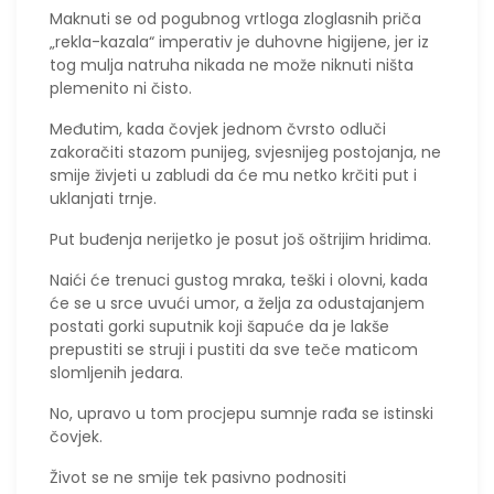
Maknuti se od pogubnog vrtloga zloglasnih priča
„rekla-kazala“ imperativ je duhovne higijene, jer iz
tog mulja natruha nikada ne može niknuti ništa
plemenito ni čisto.
​Međutim, kada čovjek jednom čvrsto odluči
zakoračiti stazom punijeg, svjesnijeg postojanja, ne
smije živjeti u zabludi da će mu netko krčiti put i
uklanjati trnje.
Put buđenja nerijetko je posut još oštrijim hridima.
Naići će trenuci gustog mraka, teški i olovni, kada
će se u srce uvući umor, a želja za odustajanjem
postati gorki suputnik koji šapuće da je lakše
prepustiti se struji i pustiti da sve teče maticom
slomljenih jedara.
No, upravo u tom procjepu sumnje rađa se istinski
čovjek.
​Život se ne smije tek pasivno podnositi