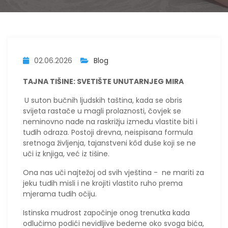
02.06.2026
Blog
TAJNA TIŠINE: SVETIŠTE UNUTARNJEG MIRA
U suton bučnih ljudskih taština, kada se obris
svijeta rastače u magli prolaznosti, čovjek se
neminovno nađe na raskrižju između vlastite biti i
tuđih odraza. Postoji drevna, neispisana formula
sretnoga življenja, tajanstveni kôd duše koji se ne
uči iz knjiga, već iz tišine.
Ona nas uči najtežoj od svih vještina - ne mariti za
jeku tuđih misli i ne krojiti vlastito ruho prema
mjerama tuđih očiju.
Istinska mudrost započinje onog trenutka kada
odlučimo podići nevidljive bedeme oko svoga bića,