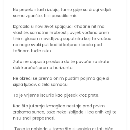
Na pepelu starih izdaja, tamo gdje su drugi vidjeli
samo zgarište, ti si posadila mir.
Izgradila si novi život spajajući krhotine nitima
vlastite, samotne hrabrosti, uvijek vođena onim
tihim glasom nevidljivog suputnika koji te vraćao
na noge svaki put kad bi koljena klecala pod
težinom tuđih ruku.
​Zato ne dopusti prošlosti da te povuče za skute
dok koračaš prema horizontu.
Ne okreći se prema onim pustim poljima gdje si
sijala ljubav, a žela samoću.
To je vrijeme iscurilo kao pijesak kroz prste.
Kao što jutarnja izmaglica nestaje pred prvim
zrakama sunca, tako neka izblijede i lica onih koji te
nisu znali prepoznati.
Tvoja je pobjeda u tome što si uspjela ostati biće