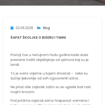
02.06.2026
Blog
ŠAPAT ŠKOLJKE O BISERU I TMINI
​Postoji čas u nečujnom hodu godina kada duša
prestane tražiti objašnjenja od vjetrova koji su je
lomili.
To je sveto vrijeme u kojem shvaćaš - neke su
šutnje ljekovitije od svih izgovorenih istina.
Ne pitaš više zvijezde zašto su se ugasile baš nad
tvojim krovom.
Pod prstima osjećaš samo hrapavost vremena i