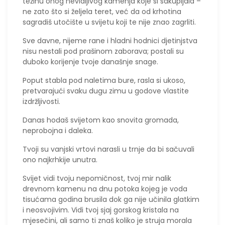
težinu onog nevidljivog kamenja koje si sakupljala –
ne zato što si željela teret, već da od krhotina
sagradiš utočište u svijetu koji te nije znao zagrliti.
​Sve davne, nijeme rane i hladni hodnici djetinjstva
nisu nestali pod prašinom zaborava; postali su
duboko korijenje tvoje današnje snage.
Poput stabla pod naletima bure, rasla si ukoso,
pretvarajući svaku dugu zimu u godove vlastite
izdržljivosti.
​Danas hodaš svijetom kao snovita gromada,
neprobojna i daleka.
Tvoji su vanjski vrtovi narasli u trnje da bi sačuvali
ono najkrhkije unutra.
Svijet vidi tvoju nepomičnost, tvoj mir nalik
drevnom kamenu na dnu potoka kojeg je voda
tisućama godina brusila dok ga nije učinila glatkim
i neosvojivim. Vidi tvoj sjaj gorskog kristala na
mjesečini, ali samo ti znaš koliko je struja morala