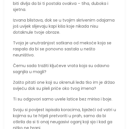
biti divlja da bi ti postala ovakva – tiha, duboka i
sjetna.
Izvana blistava, dok se u tvojim skrivenim odajama
još uvijek slijevaju kapi kiša koje nikada nisu
dotaknule tvoje obraze.
Tvoja je unutrašnjost satkana od mekoće koja se
raspala da bi se ponovno sastala u nešto
neuništivo.
​Čemu sada tražiti ključeve vrata koja su odavno
sagnjila u magli?
Zašto pitati one koji su okrenuli leđa tko im je držao
svijeću dok su pleli priče oko tvog imena?
Ti su odgovori samo uvele latice bez mirisa i boje.
​Svoju si povijest ispisala koracima, bježeći od vatri u
kojima su te htjeli pretvoriti u prah, samo da bi
otkrila da si ti onaj neugasivi oganj koji sja i kad ga
nitko ne hrani.