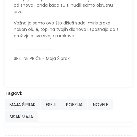
od snova i onda kada su ti nudili samo okrutnu
javu.
​Važno je samo ovo što dišeš sada: miris zraka
nakon oluje, toplina tvojih dlanova i spoznaja da si
preživjela sve svoje mrakove.
______________
SRETNE PRIČE - Maja Šiprak
Tagovi:
MAJA ŠIPRAK
ESEJI
POEZIJA
NOVELE
SISAK MAJA