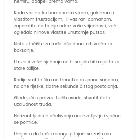
nemiru, odapeli prema vama.
Kada vas netko bombardira vikom, galamom i
vlastitom frustracijom, ili vas rani obmanom,
zapamtite da to nije odraz vaše vrijednosti, već
ogledalo njihove vlastite unutarnje pustoši.
Niste utočište za tuđe loše dane, niti vreća za
boksanje.
​U riznici vaših sjećanja ne bi smjelo biti mjesta za
stare ožiljke.
​Radije vratite film na trenutke okupane suncem,
na one rijetke, zlatne sekunde čistog postojanja.
​Gledajući u pravcu tuđih osuda, shvatit ćete
uzaludnost truda.
Horizont ljudskih očekivanja neuhvatljiv je i vječno
se pomiče.
Umjesto da trošite snagu pitajući se zašto su