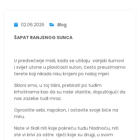
02.06.2026
Blog
ŠAPAT RANJENOG SUNCA
​U predvečerje misli, kada se utišaju vanjski šumovi
i svijet utone u plavičasti suton, često preuzimamo
terete koji nikada nisu krojeni po našoj mjeri.
Skloni smo, u toj tišini, prebirati po tuđim
krhotinama kao da su naše vlastite, dopuštajući da
nas zazebe tuđi mraz.
​Oprostite sebi, napokon, i ostavite svoje biće na
miru.
​Niste vi tkali niti koje pokreću tuđu hladnoću, niti
ste vi krivi za oštre riječi koje su drugi, u svom