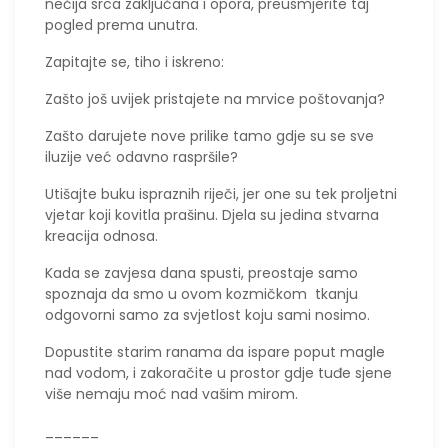
nečija srca zaključana i opora, preusmjerite taj
pogled prema unutra.
Zapitajte se, tiho i iskreno:
​Zašto još uvijek pristajete na mrvice poštovanja?
​Zašto darujete nove prilike tamo gdje su se sve
iluzije već odavno raspršile?
​Utišajte buku ispraznih riječi, jer one su tek proljetni
vjetar koji kovitla prašinu. Djela su jedina stvarna
kreacija odnosa.
​Kada se zavjesa dana spusti, preostaje samo
spoznaja da smo u ovom kozmičkom tkanju
odgovorni samo za svjetlost koju sami nosimo.
Dopustite starim ranama da ispare poput magle
nad vodom, i zakoračite u prostor gdje tuđe sjene
više nemaju moć nad vašim mirom.
______