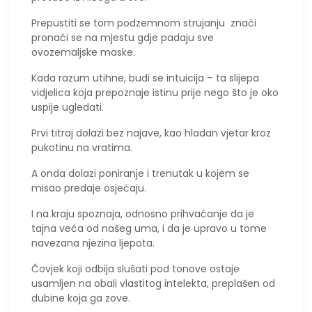
​Prepustiti se tom podzemnom strujanju znači
pronaći se na mjestu gdje padaju sve
ovozemaljske maske.
Kada razum utihne, budi se intuicija – ta slijepa
vidjelica koja prepoznaje istinu prije nego što je oko
uspije ugledati.
​Prvi titraj dolazi bez najave, kao hladan vjetar kroz
pukotinu na vratima.
​A onda dolazi poniranje i trenutak u kojem se
misao predaje osjećaju.
​I na kraju spoznaja, odnosno prihvaćanje da je
tajna veća od našeg uma, i da je upravo u tome
navezana njezina ljepota.
​Čovjek koji odbija slušati pod tonove ostaje
usamljen na obali vlastitog intelekta, preplašen od
dubine koja ga zove.