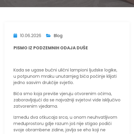
10.06.2026
Blog
PISMO IZ PODZEMNIH ODAJA DUŠE
​Kada se ugase bučni ulični lampioni ljudske logike,
u potpunom mraku unutarnjeg bića počinje klijati
jedno sasvim drukčije svjetlo.
Bića smo koja previše vjeruju otvorenim očima,
zaboravljajući da se najvažniji svjetovi vide isključivo
zatvorenim vjeđama.
Između dva otkucaja srca, u onom neuhvatljivom
međuprostoru gdje razum još nije stigao podići
svoje obrambene zidine, javlja se eho koji ne