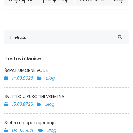
maja šiprak
poezija maja
kratke priče
eseji
Postovi članice
ŠAPAT UMORNE VODE
14.03.8926
Blog
SVJETLO U PUKOTINI VREMENA
15.03.8726
Blog
Srebro u pepelu sjećanja
04.03.6626
Blog