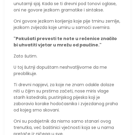
unutarnji sjaj. Kada se ti drevni pod tonovi oglase,
oni ne govore jezikom gramatike i sintakse.
Oni govore jezikom korijenja koje pije tminu zemlje,
jezikom zvijezda koje umiru u samoći svemira.
"Pokušati prevesti te note u rečenice značilo
bi uhvatiti vjetar u mrežu od paučine."
​Zato šutim.
U toj šutnji dopuštam neshvatljivome da me
preoblikuje.
Ti drevni napjevi, za koje ne znam odakle dolaze
niti u čijim su prstima začeti, nose miris vlage
starih katedrala, pustinjskog pijeska koji je
zaboravio korake hodočasnika i zvjezdanog praha
od kojeg smo skovani.
Oni su podsjetnik da nismo samo stanari ovog
trenutka, već baštinici vječnosti koja se u nama
pretače iz ničega u sve.