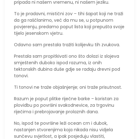
pripada ni našem vremenu, ni našem jeziku.
To je pradavni, mistični zov – tihi šapat koji ne traži
da ga raščlanimo, već da mu se, u potpunom
povjerenju, predamo poput lista koji prepušta svoje
tijelo jesenskom vjetru.
​Odavno sam prestala tražiti kolijevku tih zvukova.
Prestala sam propitkivati ono što dolazi iz slojeva
smještenih duboko ispod razuma, iz onih
tektonskih dubina duše gdje se rađaju drevni pod
tonovi.
Ti tonovi ne traže objašnjenje; oni traže prisutnost.
​Razum je poput plitke riječne barke – koristan za
plovidbu po površini svakodnevice, za trgovinu
riječima i prebrojavanje prolaznih dana.
No, ispod te površine leži ocean crn i dubok,
nastanjen stvorenjima koja nikada nisu vidjela
sunčevu svjetlost, a ipak posjeduju vlastiti,