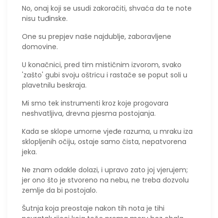
No, onaj koji se usudi zakoračiti, shvaća da te note
nisu tuđinske.
One su prepjev naše najdublje, zaboravljene
domovine.
​U konačnici, pred tim mističnim izvorom, svako
'zašto' gubi svoju oštricu i rastače se poput soli u
plavetnilu beskraja.
Mi smo tek instrumenti kroz koje progovara
neshvatljiva, drevna pjesma postojanja.
Kada se sklope umorne vjeđe razuma, u mraku iza
sklopljenih očiju, ostaje samo čista, nepatvorena
jeka.
Ne znam odakle dolazi, i upravo zato joj vjerujem;
jer ono što je stvoreno na nebu, ne treba dozvolu
zemlje da bi postojalo.
Šutnja koja preostaje nakon tih nota je tihi