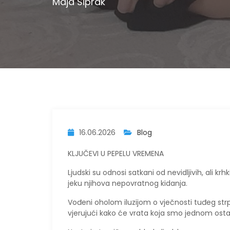
Maja Šiprak
16.06.2026
Blog
KLJUČEVI U PEPELU VREMENA
​Ljudski su odnosi satkani od nevidljivih, ali k
jeku njihova nepovratnog kidanja.
Vođeni oholom iluzijom o vječnosti tuđeg st
vjerujući kako će vrata koja smo jednom ostav