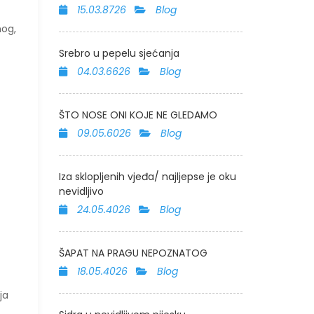
15.03.8726
Blog
nog,
Srebro u pepelu sjećanja
04.03.6626
Blog
ŠTO NOSE ONI KOJE NE GLEDAMO
09.05.6026
Blog
Iza sklopljenih vjeđa/ najljepse je oku
nevidljivo
24.05.4026
Blog
ŠAPAT NA PRAGU NEPOZNATOG
18.05.4026
Blog
ja