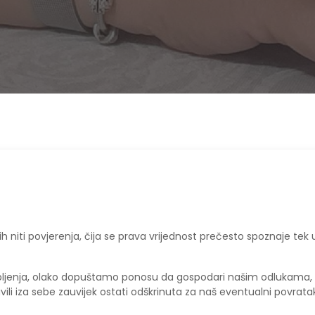
rhkih niti povjerenja, čija se prava vrijednost prečesto spoznaje tek 
rpljenja, olako dopuštamo ponosu da gospodari našim odlukama,
ili iza sebe zauvijek ostati odškrinuta za naš eventualni povrata