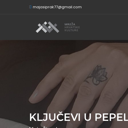
majasiprak77@gmail.com
KLJUČEVI U PEP