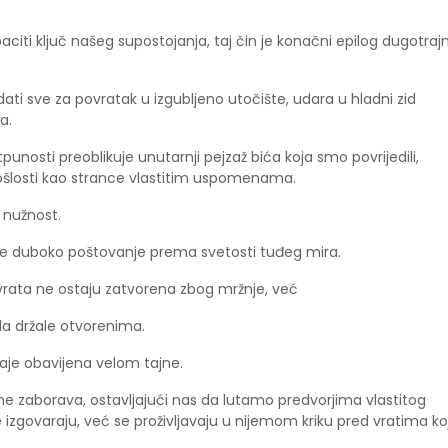
citi ključ našeg supostojanja, taj čin je konačni epilog dugotraj
ati sve za povratak u izgubljeno utočište, udara u hladni zid
la.
unosti preoblikuje unutarnji pejzaž bića koja smo povrijedili,
rošlosti kao strance vlastitim uspomenama.
u nužnost.
 se duboko poštovanje prema svetosti tuđeg mira.
vrata ne ostaju zatvorena zbog mržnje, već
kada držale otvorenima.
taje obavijena velom tajne.
e zaborava, ostavljajući nas da lutamo predvorjima vlastitog
e izgovaraju, već se proživljavaju u nijemom kriku pred vratima ko