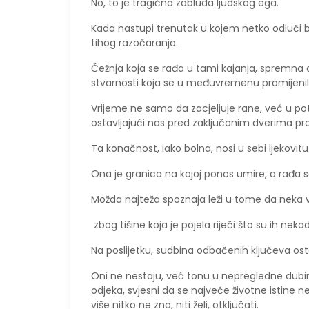
No, to je tragična zabluda ljudskog ega.
Kada nastupi trenutak u kojem netko odluči ba
tihog razočaranja.
Čežnja koja se rađa u tami kajanja, spremna d
stvarnosti koja se u međuvremenu promijeni
Vrijeme ne samo da zacjeljuje rane, već u potp
ostavljajući nas pred zaključanim dverima p
Ta konačnost, iako bolna, nosi u sebi ljekovit
Ona je granica na kojoj ponos umire, a rađa
Možda najteža spoznaja leži u tome da neka 
zbog tišine koja je pojela riječi što su ih ne
Na poslijetku, sudbina odbačenih ključeva os
Oni ne nestaju, već tonu u nepregledne dubin
odjeka, svjesni da se najveće životne istine n
više nitko ne zna, niti želi, otključati.