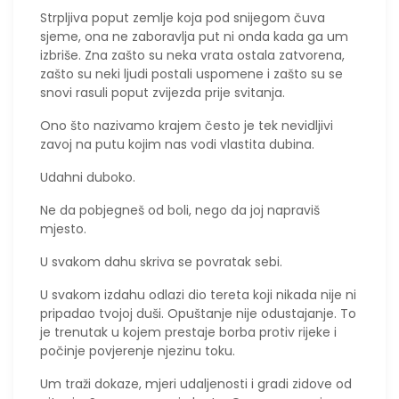
Strpljiva poput zemlje koja pod snijegom čuva
sjeme, ona ne zaboravlja put ni onda kada ga um
izbriše. Zna zašto su neka vrata ostala zatvorena,
zašto su neki ljudi postali uspomene i zašto su se
snovi rasuli poput zvijezda prije svitanja.
Ono što nazivamo krajem često je tek nevidljivi
zavoj na putu kojim nas vodi vlastita dubina.
Udahni duboko.
Ne da pobjegneš od boli, nego da joj napraviš
mjesto.
U svakom dahu skriva se povratak sebi.
U svakom izdahu odlazi dio tereta koji nikada nije ni
pripadao tvojoj duši. Opuštanje nije odustajanje. To
je trenutak u kojem prestaje borba protiv rijeke i
počinje povjerenje njezinu toku.
Um traži dokaze, mjeri udaljenosti i gradi zidove od