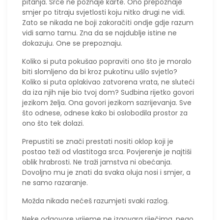
pitanja. Srce ne poznaje karte. Ono prepoznaje
smjer po titraju svjetlosti koju nitko drugi ne vidi.
Zato se nikada ne boji zakoračiti ondje gdje razum
vidi samo tamu. Zna da se najdublje istine ne
dokazuju. One se prepoznaju.
Koliko si puta pokušao popraviti ono što je moralo
biti slomljeno da bi kroz pukotinu ušlo svjetlo?
Koliko si puta oplakivao zatvorena vrata, ne sluteći
da iza njih nije bio tvoj dom? Sudbina rijetko govori
jezikom želja. Ona govori jezikom sazrijevanja. Sve
što odnese, odnese kako bi oslobodila prostor za
ono što tek dolazi.
Prepustiti se znači prestati nositi oklop koji je
postao teži od vlastitoga srca. Povjerenje je najtiši
oblik hrabrosti. Ne traži jamstva ni obećanja.
Dovoljno mu je znati da svaka oluja nosi i smjer, a
ne samo razaranje.
Možda nikada nećeš razumjeti svaki razlog.
Neke odgovore vrijeme ne izgovara riječima, nego