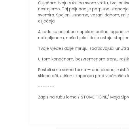
Osjećam tvoju ruku na svom vratu, tvoj pritisak
nestajemo. Taj poljubac je potpuno utapanje, 
svemira. Spojeni usnama, vezani dahom, mi p
osjećaja.
​A kada se poljubac napokon počne lagano smir
natopljenom, naša tijela i dalje ostaju stopljen
Tvoje vjeđe i dalje miruju, zadržavajući unut
​U tom konačnom, bezvremenom trenu, razlik
Postali smo sama tama — ona plodna, mistična
sklapa oči, utišan i zapanjen pred vječnošću k
-------
Zapis na rubu loma / STOME TIŠINE/ Maja Šipr