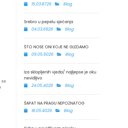
15.03.8726
Blog
Srebro u pepelu sjećanja
04.03.6626
Blog
ŠTO NOSE ONI KOJE NE GLEDAMO
09.05.6026
Blog
Iza sklopljenih vjeđa/ najljepse je oku
nevidljivo
a se
24.05.4026
Blog
o
ŠAPAT NA PRAGU NEPOZNATOG
18.05.4026
Blog