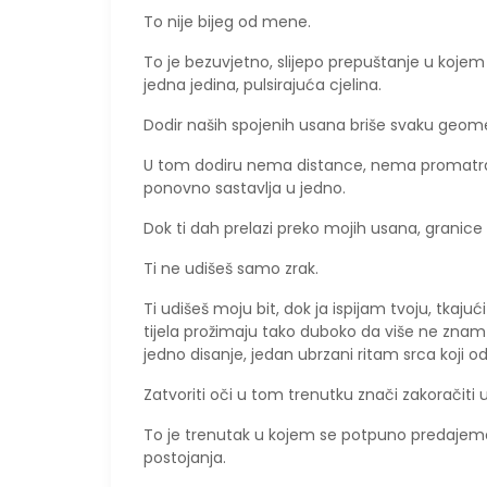
To nije bijeg od mene.
To je bezuvjetno, slijepo prepuštanje u kojem
jedna jedina, pulsirajuća cjelina.
​Dodir naših spojenih usana briše svaku geome
U tom dodiru nema distance, nema promatranja –
ponovno sastavlja u jedno.
Dok ti dah prelazi preko mojih usana, granic
Ti ne udišeš samo zrak.
Ti udišeš moju bit, dok ja ispijam tvoju, tkaju
tijela prožimaju tako duboko da više ne znam
jedno disanje, jedan ubrzani ritam srca koji 
​Zatvoriti oči u tom trenutku znači zakoračiti
To je trenutak u kojem se potpuno predajemo 
postojanja.