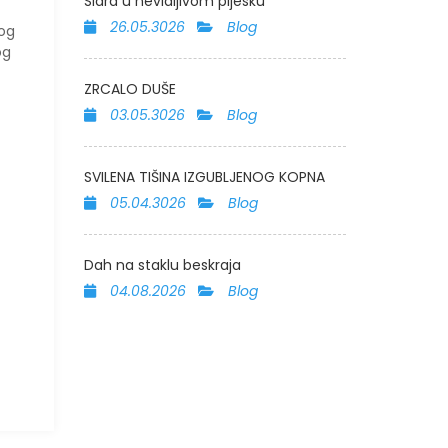
Sidra u nevidljivom pijesku
26.05.3026
Blog
vog
og
ZRCALO DUŠE
03.05.3026
Blog
SVILENA TIŠINA IZGUBLJENOG KOPNA
05.04.3026
Blog
Dah na staklu beskraja
04.08.2026
Blog