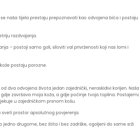
 se naša tijela prestaju prepoznavati kao odvojena bića i postaju
triju razdvajanja.
 postoji samo goli, siloviti val privrženosti koji nas lomi i
e kože postaju porozne.
ći od dva odvojena života jedan zajednički, neraskidivi korijen. Naš
 gdje završava moja koža, a gdje počinje tvoja toplina. Postajem
odjekuje u zajedničkom prsnom košu.
 u sveti prostor apsolutnog povjerenja.
jedno drugome, bez štita i bez zadrške, ogoljeni do same srži