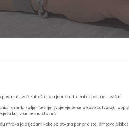
ao postojati, već zato što je u jednom trenutku postao suvišan.
anici između zbilje i čežnje, tvoje vjeđe se polako zatvaraju, popu
ijeta koji više nema što reći.
du mraka ja osjećam kako se otvara ponor čiste, drhtave bliskos