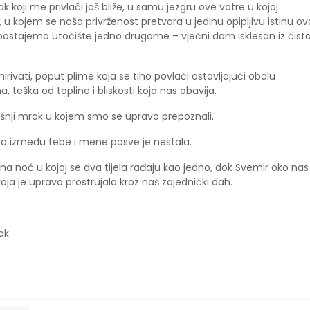
 koji me privlači još bliže, u samu jezgru ove vatre u kojoj
u kojem se naša privrženost pretvara u jedinu opipljivu istinu o
ostajemo utočište jedno drugome – vječni dom isklesan iz čist
ivati, poput plime koja se tiho povlači ostavljajući obalu
a, teška od topline i bliskosti koja nas obavija.
rašnji mrak u kojem smo se upravo prepoznali.
a između tebe i mene posve je nestala.
 noć u kojoj se dva tijela rađaju kao jedno, dok Svemir oko nas
oja je upravo prostrujala kroz naš zajednički dah.
ak