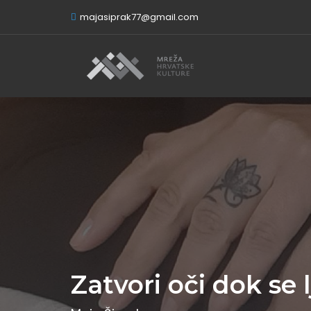
majasiprak77@gmail.com
Zatvori oči dok se