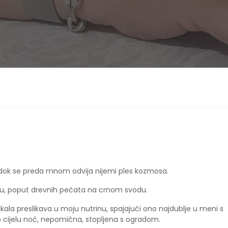
, dok se preda mnom odvija nijemi ples kozmosa.
niju, poput drevnih pečata na crnom svodu.
ala preslikava u moju nutrinu, spajajući ono najdublje u meni s
o cijelu noć, nepomična, stopljena s ogradom.