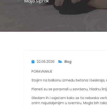
Maja Šiprak
22.06.2026
Blog
PORAVNANJE
​Stojim na balkonu između betona i beskraja
Planeti su se poravnali u savršenu, hladnu li
Gledam ih i osjećam kako se ta nebeska vertik
onim najudaljenijim u svemiru. Mogla bih tak