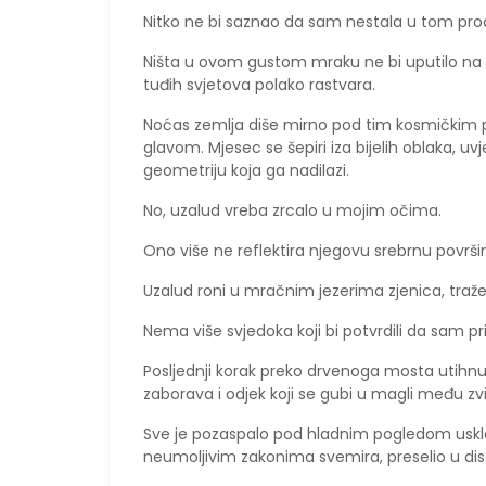
Nitko ne bi saznao da sam nestala u tom pr
Ništa u ovom gustom mraku ne bi uputilo na t
tuđih svjetova polako rastvara.
​Noćas zemlja diše mirno pod tim kosmičkim
glavom. Mjesec se šepiri iza bijelih oblaka, uv
geometriju koja ga nadilazi.
No, uzalud vreba zrcalo u mojim očima.
Ono više ne reflektira njegovu srebrnu površi
Uzalud roni u mračnim jezerima zjenica, tražeći
Nema više svjedoka koji bi potvrdili da sam pr
Posljednji korak preko drvenoga mosta utihnuo
zaborava i odjek koji se gubi u magli među z
​Sve je pozaspalo pod hladnim pogledom uskla
neumoljivim zakonima svemira, preselio u dis