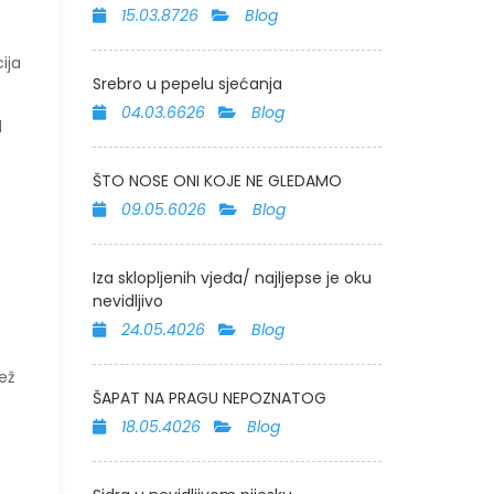
15.03.8726
Blog
ija
Srebro u pepelu sjećanja
04.03.6626
Blog
d
ŠTO NOSE ONI KOJE NE GLEDAMO
09.05.6026
Blog
Iza sklopljenih vjeđa/ najljepse je oku
nevidljivo
24.05.4026
Blog
ež
ŠAPAT NA PRAGU NEPOZNATOG
18.05.4026
Blog