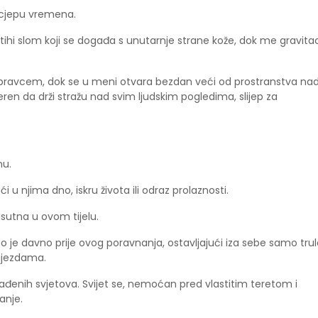
ocjepu vremena.
ihi slom koji se događa s unutarnje strane kože, dok me gravitac
 pravcem, dok se u meni otvara bezdan veći od prostranstva na
jeren da drži stražu nad svim ljudskim pogledima, slijep za
nu.
 u njima dno, iskru života ili odraz prolaznosti.
isutna u ovom tijelu.
 je davno prije ovog poravnanja, ostavljajući iza sebe samo trul
vijezdama.
đenih svjetova. Svijet se, nemoćan pred vlastitim teretom i
anje.