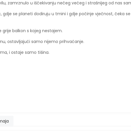
avilu, zamrznulo u iščekivanju nečeg većeg i strašnijeg od nas sam
, gdje se planeti dodiruju u tmini i gdje počinje vječnost, čeka se
je grije balkon s kojeg nestajem.
sjenu, ostavljajući samo nijemo prihvaćanje.
a, i ostaje samo tišina.
 maja