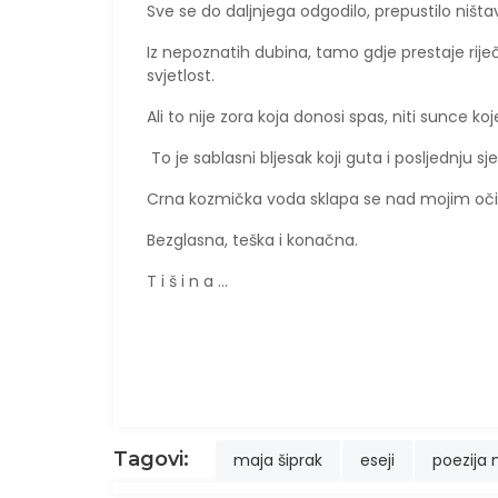
Sve se do daljnjega odgodilo, prepustilo ništ
​Iz nepoznatih dubina, tamo gdje prestaje riječ
svjetlost.
Ali to nije zora koja donosi spas, niti sunce ko
To je sablasni bljesak koji guta i posljednju 
Crna kozmička voda sklapa se nad mojim očim
Bezglasna, teška i konačna.
T i š i n a ...
Tagovi:
maja šiprak
eseji
poezija