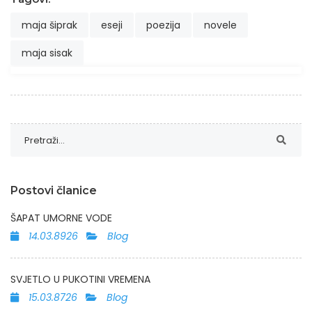
maja šiprak
eseji
poezija
novele
maja sisak
Postovi članice
ŠAPAT UMORNE VODE
14.03.8926
Blog
SVJETLO U PUKOTINI VREMENA
15.03.8726
Blog