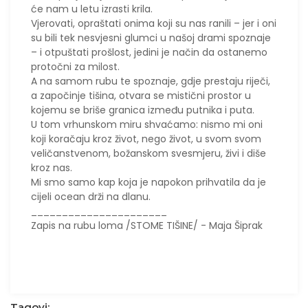
će nam u letu izrasti krila.
Vjerovati, opraštati onima koji su nas ranili – jer i oni
su bili tek nesvjesni glumci u našoj drami spoznaje
– i otpuštati prošlost, jedini je način da ostanemo
protočni za milost.
​A na samom rubu te spoznaje, gdje prestaju riječi,
a započinje tišina, otvara se mistični prostor u
kojemu se briše granica između putnika i puta.
U tom vrhunskom miru shvaćamo: nismo mi oni
koji koračaju kroz život, nego život, u svom svom
veličanstvenom, božanskom svesmjeru, živi i diše
kroz nas.
Mi smo samo kap koja je napokon prihvatila da je
cijeli ocean drži na dlanu.
______________________
Zapis na rubu loma /STOME TIŠINE/ - Maja Šiprak
Tagovi: