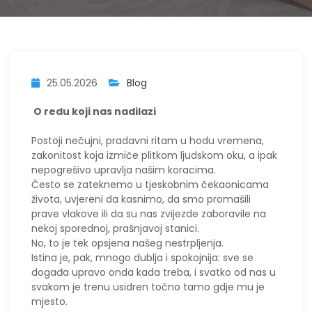
25.05.2026
Blog
O redu koji nas nadilazi
​Postoji nečujni, pradavni ritam u hodu vremena,
zakonitost koja izmiče plitkom ljudskom oku, a ipak
nepogrešivo upravlja našim koracima.
Često se zateknemo u tjeskobnim čekaonicama
života, uvjereni da kasnimo, da smo promašili
prave vlakove ili da su nas zvijezde zaboravile na
nekoj sporednoj, prašnjavoj stanici.
No, to je tek opsjena našeg nestrpljenja.
Istina je, pak, mnogo dublja i spokojnija: sve se
događa upravo onda kada treba, i svatko od nas u
svakom je trenu usidren točno tamo gdje mu je
mjesto.