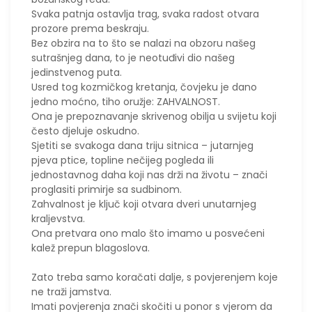
Svaka patnja ostavlja trag, svaka radost otvara
prozore prema beskraju.
Bez obzira na to što se nalazi na obzoru našeg
sutrašnjeg dana, to je neotuđivi dio našeg
jedinstvenog puta.
​Usred tog kozmičkog kretanja, čovjeku je dano
jedno moćno, tiho oružje: ZAHVALNOST.
Ona je prepoznavanje skrivenog obilja u svijetu koji
često djeluje oskudno.
Sjetiti se svakoga dana triju sitnica – jutarnjeg
pjeva ptice, topline nečijeg pogleda ili
jednostavnog daha koji nas drži na životu – znači
proglasiti primirje sa sudbinom.
Zahvalnost je ključ koji otvara dveri unutarnjeg
kraljevstva.
Ona pretvara ono malo što imamo u posvećeni
kalež prepun blagoslova.
Zato treba samo koračati dalje, s povjerenjem koje
ne traži jamstva.
Imati povjerenja znači skočiti u ponor s vjerom da