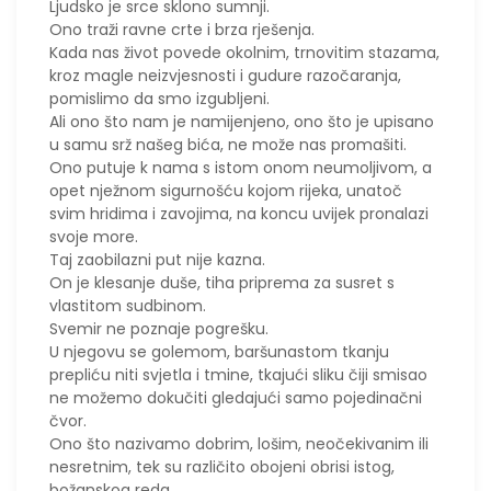
​Ljudsko je srce sklono sumnji.
Ono traži ravne crte i brza rješenja.
Kada nas život povede okolnim, trnovitim stazama,
kroz magle neizvjesnosti i gudure razočaranja,
pomislimo da smo izgubljeni.
Ali ono što nam je namijenjeno, ono što je upisano
u samu srž našeg bića, ne može nas promašiti.
Ono putuje k nama s istom onom neumoljivom, a
opet nježnom sigurnošću kojom rijeka, unatoč
svim hridima i zavojima, na koncu uvijek pronalazi
svoje more.
Taj zaobilazni put nije kazna.
On je klesanje duše, tiha priprema za susret s
vlastitom sudbinom.
​Svemir ne poznaje pogrešku.
U njegovu se golemom, baršunastom tkanju
prepliću niti svjetla i tmine, tkajući sliku čiji smisao
ne možemo dokučiti gledajući samo pojedinačni
čvor.
​Ono što nazivamo dobrim, lošim, neočekivanim ili
nesretnim, tek su različito obojeni obrisi istog,
božanskog reda.