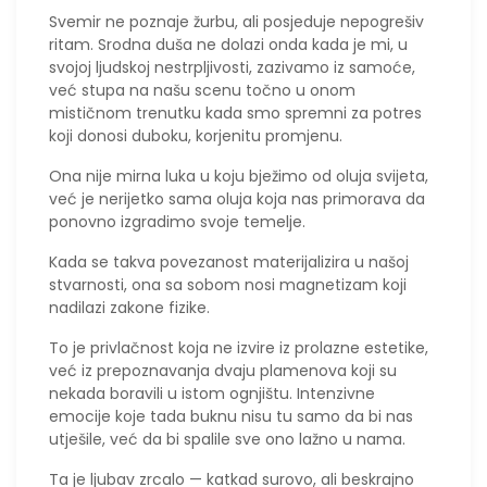
Svemir ne poznaje žurbu, ali posjeduje nepogrešiv
ritam. Srodna duša ne dolazi onda kada je mi, u
svojoj ljudskoj nestrpljivosti, zazivamo iz samoće,
već stupa na našu scenu točno u onom
mističnom trenutku kada smo spremni za potres
koji donosi duboku, korjenitu promjenu.
Ona nije mirna luka u koju bježimo od oluja svijeta,
već je nerijetko sama oluja koja nas primorava da
ponovno izgradimo svoje temelje.
​Kada se takva povezanost materijalizira u našoj
stvarnosti, ona sa sobom nosi magnetizam koji
nadilazi zakone fizike.
To je privlačnost koja ne izvire iz prolazne estetike,
već iz prepoznavanja dvaju plamenova koji su
nekada boravili u istom ognjištu. Intenzivne
emocije koje tada buknu nisu tu samo da bi nas
utješile, već da bi spalile sve ono lažno u nama.
Ta je ljubav zrcalo — katkad surovo, ali beskrajno