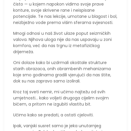
čisto — u kojem napokon vidimo svoje prave
konture, svoje skrivene rane i neispisane
potencijale. Te nas lekcije, umotane u blagost i bol,
neizbježno vode prema višim sferama svjesnosti.
​Mnogi odnosi u naš život ulaze poput seizmičkih
valova. Njihova uloga nije da nas uspavaju u zoni
komfora, već da nas trgnu iz metafizičkog
drijemeža.
Oni dolaze kako bi uzdrmali okoštale strukture
starih obrazaca, onih obrambenih mehanizama
koje smo godinama gradili vjerujući da nas štite,
dok su nas zapravo samo izolirali.
Kroz taj sveti nemir, mi učimo najtežu od svih
umjetnosti... kako voljeti drugoga cijelim svojim
bićem, a pritom ne izgubiti vlastitu bit.
Učimo kako se predati, a ostati cjeloviti.
​Ipak, vanjski susret samo je jeka unutarnjeg