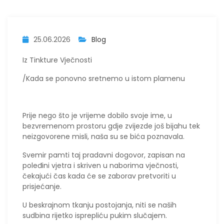
25.06.2026
Blog
Iz Tinkture Vječnosti
/Kada se ponovno sretnemo u istom plamenu
​Prije nego što je vrijeme dobilo svoje ime, u
bezvremenom prostoru gdje zvijezde još bijahu tek
neizgovorene misli, naša su se bića poznavala.
Svemir pamti taj pradavni dogovor, zapisan na
poleđini vjetra i skriven u naborima vječnosti,
čekajući čas kada će se zaborav pretvoriti u
prisjećanje.
​U beskrajnom tkanju postojanja, niti se naših
sudbina rijetko isprepliću pukim slučajem.