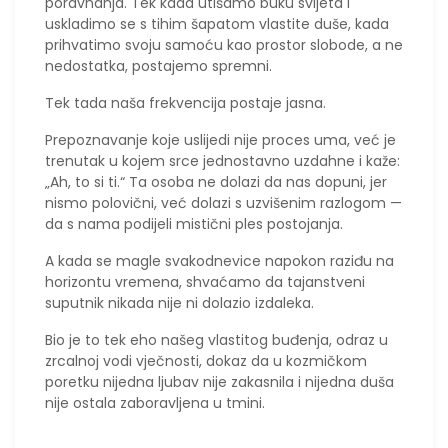
poravnanja. Tek kada utišamo buku svijeta i
uskladimo se s tihim šapatom vlastite duše, kada
prihvatimo svoju samoću kao prostor slobode, a ne
nedostatka, postajemo spremni.
Tek tada naša frekvencija postaje jasna.
Prepoznavanje koje uslijedi nije proces uma, već je
trenutak u kojem srce jednostavno uzdahne i kaže:
„Ah, to si ti.“ Ta osoba ne dolazi da nas dopuni, jer
nismo polovični, već dolazi s uzvišenim razlogom —
da s nama podijeli mistični ples postojanja.
​A kada se magle svakodnevice napokon raziđu na
horizontu vremena, shvaćamo da tajanstveni
suputnik nikada nije ni dolazio izdaleka.
Bio je to tek eho našeg vlastitog buđenja, odraz u
zrcalnoj vodi vječnosti, dokaz da u kozmičkom
poretku nijedna ljubav nije zakasnila i nijedna duša
nije ostala zaboravljena u tmini.