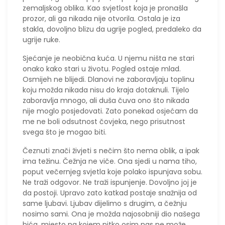
zemaljskog oblika. Kao svjetlost koja je pronašla
prozor, ali ga nikada nije otvorila. Ostala je iza
stakla, dovoljno blizu da ugrije pogled, predaleko da
ugrije ruke.
Sjećanje je neobična kuća. U njemu ništa ne stari
onako kako stari u životu. Pogled ostaje mlad.
Osmijeh ne blijedi. Dlanovi ne zaboravljaju toplinu
koju možda nikada nisu do kraja dotaknuli. Tijelo
zaboravlja mnogo, ali duša čuva ono što nikada
nije moglo posjedovati. Zato ponekad osjećam da
me ne boli odsutnost čovjeka, nego prisutnost
svega što je mogao biti.
Čeznuti znači živjeti s nečim što nema oblik, a ipak
ima težinu. Čežnja ne viče. Ona sjedi u nama tiho,
poput večernjeg svjetla koje polako ispunjava sobu.
Ne traži odgovor. Ne traži ispunjenje. Dovoljno joj je
da postoji. Upravo zato katkad postaje snažnija od
same ljubavi. Ljubav dijelimo s drugim, a čežnju
nosimo sami. Ona je možda najosobniji dio našega
bića, mjesto na kojem nitko osim nas ne može