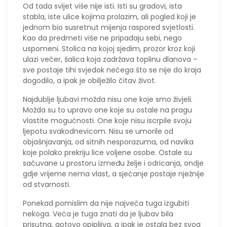
Od tada svijet više nije isti. Isti su gradovi, ista
stabla, iste ulice kojima prolazim, ali pogled koji je
jednom bio susretnut mijenja raspored svjetlosti.
Kao da predmeti više ne pripadaju sebi, nego
uspomeni. Stolica na kojoj sjedim, prozor kroz koji
ulazi večer, šalica koja zadržava toplinu dlanova –
sve postaje tihi svjedok nečega što se nije do kraja
dogodilo, a ipak je obilježilo čitav život.
Najdublje ljubavi možda nisu one koje smo živjeli.
Možda su to upravo one koje su ostale na pragu
vlastite mogućnosti. One koje nisu iscrpile svoju
ljepotu svakodnevicom. Nisu se umorile od
objašnjavanja, od sitnih nesporazuma, od navika
koje polako prekriju lice voljene osobe. Ostale su
sačuvane u prostoru između želje i odricanja, ondje
gdje vrijeme nema vlast, a sjećanje postaje nježnije
od stvarnosti.
Ponekad pomislim da nije najveća tuga izgubiti
nekoga. Veća je tuga znati da je ljubav bila
prisutna, gotovo opipljiva, a ipak je ostala bez svog