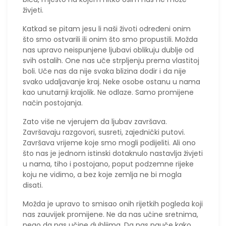
živjeti.
Katkad se pitam jesu li naši životi određeni onim
što smo ostvarili ili onim što smo propustili. Možda
nas upravo neispunjene ljubavi oblikuju dublje od
svih ostalih. One nas uče strpljenju prema vlastitoj
boli. Uče nas da nije svaka blizina dodir i da nije
svako udaljavanje kraj. Neke osobe ostanu u nama
kao unutarnji krajolik. Ne odlaze. Samo promijene
način postojanja.
Zato više ne vjerujem da ljubav završava.
Završavaju razgovori, susreti, zajednički putovi.
Završava vrijeme koje smo mogli podijeliti. Ali ono
što nas je jednom istinski dotaknulo nastavlja živjeti
u nama, tiho i postojano, poput podzemne rijeke
koju ne vidimo, a bez koje zemlja ne bi mogla
disati.
Možda je upravo to smisao onih rijetkih pogleda koji
nas zauvijek promijene. Ne da nas učine sretnima,
nego da nas učine dubljima. Da nas nauče kako