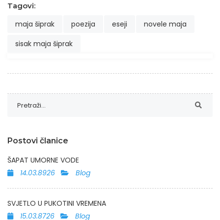
Tagovi:
maja šiprak
poezija
eseji
novele maja
sisak maja šiprak
Postovi članice
ŠAPAT UMORNE VODE
14.03.8926
Blog
SVJETLO U PUKOTINI VREMENA
15.03.8726
Blog