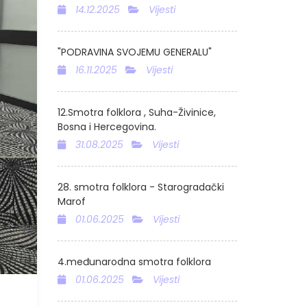
14.12.2025
Vijesti
"PODRAVINA SVOJEMU GENERALU"
16.11.2025
Vijesti
12.Smotra folklora , Suha-Živinice,
Bosna i Hercegovina.
31.08.2025
Vijesti
28. smotra folklora - Starogradački
Marof
01.06.2025
Vijesti
4.međunarodna smotra folklora
01.06.2025
Vijesti