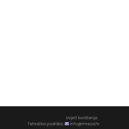
Uvjeti korištenja
Tehnička podrška:
info@mreza.hr