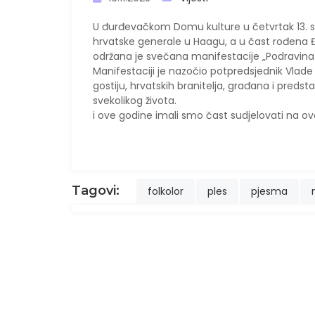
U
đurđevačkom Domu kulture u četvrtak 13. 
hrvatske generale u Haagu, a u čast rođena
održana je svečana manifestacije „Podravina
Manifestaciji je nazočio potpredsjednik Vlade 
gostiju, hrvatskih branitelja, građana i predst
svekolikog života.
i ove godine imali smo čast sudjelovati na ovo
Tagovi:
folkolor
ples
pjesma