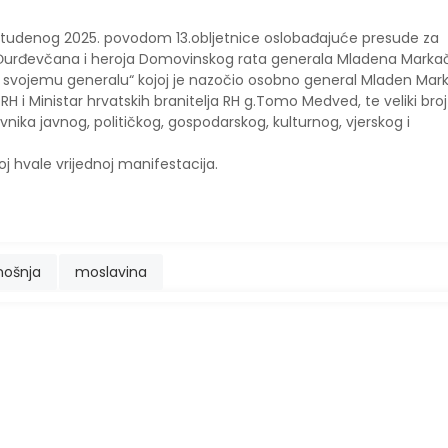
studenog 2025. povodom 13.obljetnice oslobađajuće presude za
 Đurđevčana i heroja Domovinskog rata generala Mladena Marka
 svojemu generalu“ kojoj je nazočio osobno general Mladen Mar
RH i Ministar hrvatskih branitelja RH g.Tomo Medved, te veliki broj
avnika javnog, političkog, gospodarskog, kulturnog, vjerskog i
j hvale vrijednoj manifestacija.
nošnja
moslavina