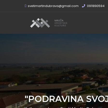
svetimartindubrava@gmail.com
0911890594
"PODRAVINA SVO