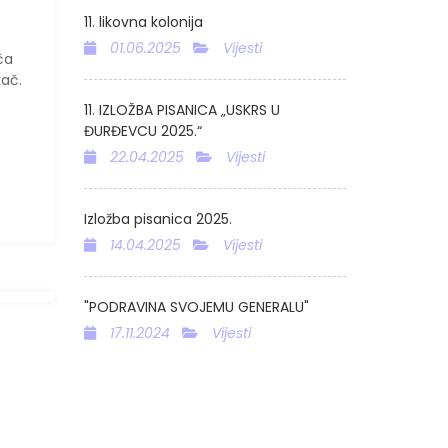
11. likovna kolonija
01.06.2025
Vijesti
ča
kač.
11. IZLOŽBA PISANICA „USKRS U
ĐURĐEVCU 2025.“
22.04.2025
Vijesti
Izložba pisanica 2025.
14.04.2025
Vijesti
"PODRAVINA SVOJEMU GENERALU"
17.11.2024
Vijesti