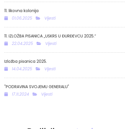
11. likovna kolonija
01.06.2025
Vijesti
11. IZLOŽBA PISANICA „USKRS U ĐURĐEVCU 2025.“
22.04.2025
Vijesti
Izložba pisanica 2025.
14.04.2025
Vijesti
"PODRAVINA SVOJEMU GENERALU"
17.11.2024
Vijesti