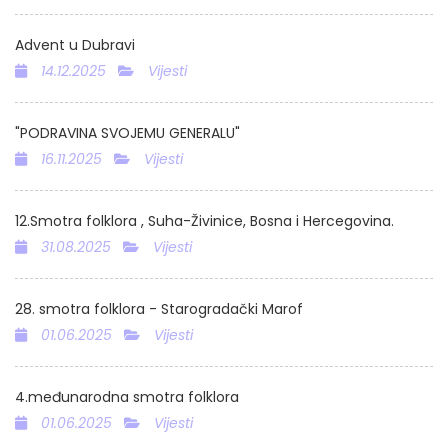
Advent u Dubravi
14.12.2025
Vijesti
"PODRAVINA SVOJEMU GENERALU"
16.11.2025
Vijesti
12.Smotra folklora , Suha-Živinice, Bosna i Hercegovina.
31.08.2025
Vijesti
28. smotra folklora - Starogradački Marof
01.06.2025
Vijesti
4.međunarodna smotra folklora
01.06.2025
Vijesti