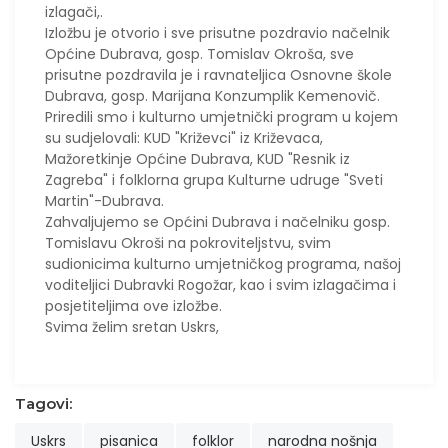
izlagači,.
Izložbu je otvorio i sve prisutne pozdravio načelnik
Općine Dubrava, gosp. Tomislav Okroša, sve
prisutne pozdravila je i ravnateljica Osnovne škole
Dubrava, gosp. Marijana Konzumplik Kemenovič.
Priredili smo i kulturno umjetnički program u kojem
su sudjelovali: KUD "Križevci" iz Križevaca,
Mažoretkinje Općine Dubrava, KUD "Resnik iz
Zagreba" i folklorna grupa Kulturne udruge "Sveti
Martin"-Dubrava.
Zahvaljujemo se Općini Dubrava i načelniku gosp.
Tomislavu Okroši na pokroviteljstvu, svim
sudionicima kulturno umjetničkog programa, našoj
voditeljici Dubravki Rogožar, kao i svim izlagačima i
posjetiteljima ove izložbe.
Svima želim sretan Uskrs,
Tagovi:
Uskrs
pisanica
folklor
narodna nošnja