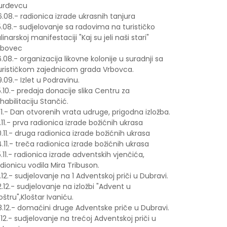
urđevcu
.08.- radionica izrade ukrasnih tanjura
.08.- sudjelovanje sa radovima na turističko
linarskoj manifestaciji "Kaj su jeli naši stari"
rbovec
.08.- organizacija likovne kolonije u suradnji sa
urističkom zajednicom grada Vrbovca.
.09.- Izlet u Podravinu.
.10.- predaja donacije slika Centru za
habilitaciju Stančić.
.11.- Dan otvorenih vrata udruge, prigodna izložba.
.11.- prva radionica izrade božićnih ukrasa
.11.- druga radionica izrade božićnih ukrasa
.11.- treča radionica izrade božićnih ukrasa
.11.- radionica izrade adventskih vjenčića,
dionicu vodila Mira Tribuson.
.12.- sudjelovanje na 1 Adventskoj priči u Dubravi.
.12.- sudjelovanje na izložbi "Advent u
oštru",Kloštar Ivaniću.
8.12.- domaćini druge Adventske priče u Dubravi.
.12.- sudjelovanje na trećoj Adventskoj priči u