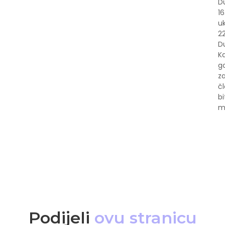
Du
16
u
22
Du
Ka
go
z
čl
bi
m
Podijeli
ovu stranicu