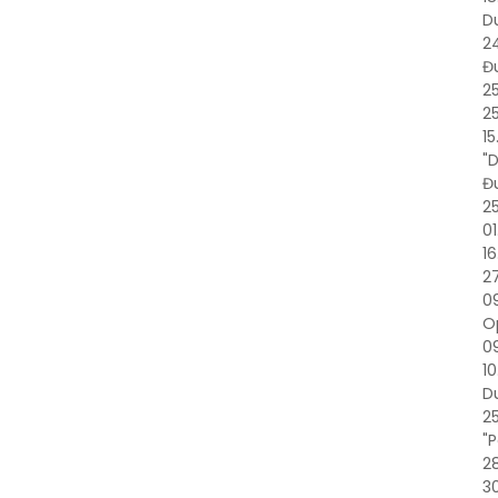
D
24
Đ
25
25
15
"D
Đ
2
0
1
2
09
O
09
10
D
2
"
28
30