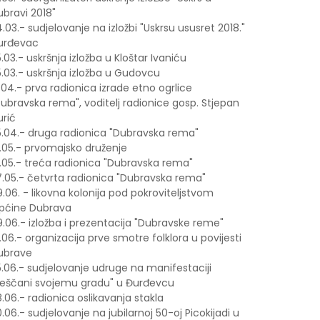
ubravi 2018"
.03.- sudjelovanje na izložbi "Uskrsu ususret 2018."
urđevac
.03.- uskršnja izložba u Kloštar Ivaniću
.03.- uskršnja izložba u Gudovcu
.04.- prva radionica izrade etno ogrlice
ubravska rema", voditelj radionice gosp. Stjepan
urić
5.04.- druga radionica "Dubravska rema"
1.05.- prvomajsko druženje
6.05.- treća radionica "Dubravska rema"
7.05.- četvrta radionica "Dubravska rema"
.06. - likovna kolonija pod pokroviteljstvom
pćine Dubrava
.06.- izložba i prezentacija "Dubravske reme"
.06.- organizacija prve smotre folklora u povijesti
ubrave
5.06.- sudjelovanje udruge na manifestaciji
Peščani svojemu gradu" u Đurđevcu
.06.- radionica oslikavanja stakla
.06.- sudjelovanje na jubilarnoj 50-oj Picokijadi u