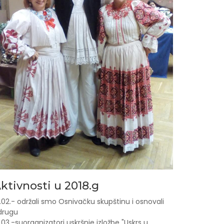
ktivnosti u 2018.g
.02.- održali smo Osnivačku skupštinu i osnovali
drugu
.03.-suorganizatori uskršnje izložbe "Uskrs u