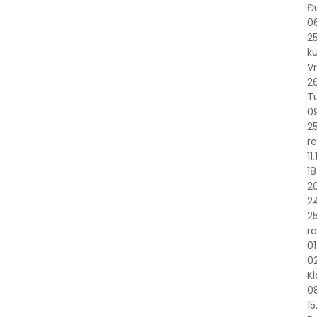
Đ
06
25
ku
V
26
T
09
25
re
11
18
20
24
25
ra
01
02
Kl
0
15