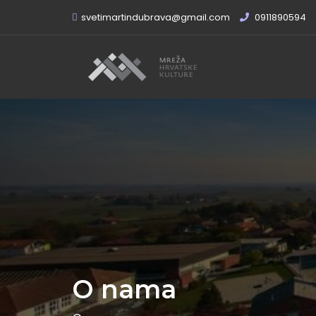
svetimartindubrava@gmail.com
0911890594
O nama