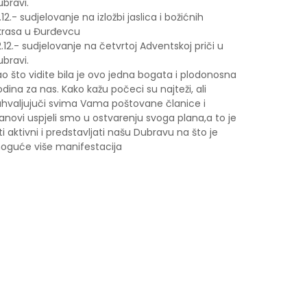
bravi.
.12.- sudjelovanje na izložbi jaslica i božićnih
krasa u Đurđevcu
.12.- sudjelovanje na četvrtoj Adventskoj priči u
bravi.
o što vidite bila je ovo jedna bogata i plodonosna
dina za nas. Kako kažu počeci su najteži, ali
ahvaljujuči svima Vama poštovane članice i
anovi uspjeli smo u ostvarenju svoga plana,a to je
ti aktivni i predstavljati našu Dubravu na što je
oguće više manifestacija