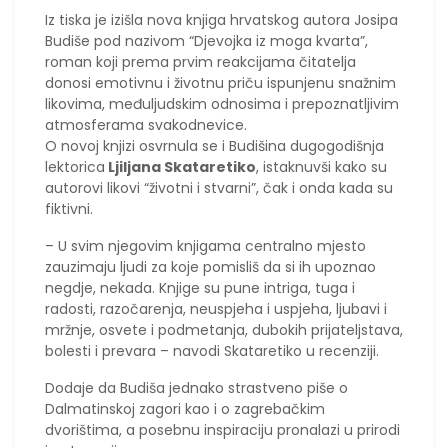
Iz tiska je izišla nova knjiga hrvatskog autora Josipa
Budiše pod nazivom “Djevojka iz moga kvarta”,
roman koji prema prvim reakcijama čitatelja
donosi emotivnu i životnu priču ispunjenu snažnim
likovima, međuljudskim odnosima i prepoznatljivim
atmosferama svakodnevice.
O novoj knjizi osvrnula se i Budišina dugogodišnja
lektorica
Ljiljana Skataretiko
, istaknuvši kako su
autorovi likovi “životni i stvarni”, čak i onda kada su
fiktivni.
– U svim njegovim knjigama centralno mjesto
zauzimaju ljudi za koje pomisliš da si ih upoznao
negdje, nekada. Knjige su pune intriga, tuga i
radosti, razočarenja, neuspjeha i uspjeha, ljubavi i
mržnje, osvete i podmetanja, dubokih prijateljstava,
bolesti i prevara – navodi Skataretiko u recenziji.
Dodaje da Budiša jednako strastveno piše o
Dalmatinskoj zagori kao i o zagrebačkim
dvorištima, a posebnu inspiraciju pronalazi u prirodi