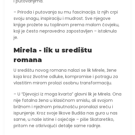
i putovanjima.
– Priroda i putovanja su mu fascinacija. Iz njih crpi
svoju snagu, inspiraciju i mudrost. Sve njegove
knjige prožete su toplinom prema malom čovjeku,
koji je često nepravedno zapostavljen – istaknula
je.
Mirela - lik u središtu
romana
U središtu novog romana nalazi se lik Mirele, žene
koja kroz životne odluke, kompromise i potragu za
vlastitim mirom prolazi osobnu transformaciju.
– U “Djevojci iz moga kvarta” glavni lik je Mirela. Ona
nije fatalna žena u klasičnom smislu, ali svojom
brižnom i nježnom prisutnošću pronalazi sreću i
ispunjenje. Kroz svoje likove Budiša nas gura u nas
same, u naše istine i osjećaje – piše Skataretiko,
pritom ne otkrivajući detalje same radnje.