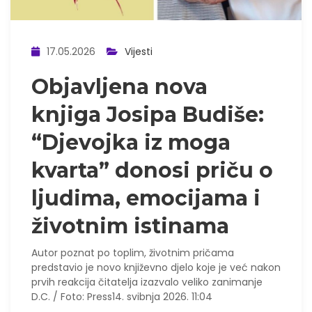
17.05.2026
Vijesti
Objavljena nova
knjiga Josipa Budiše:
“Djevojka iz moga
kvarta” donosi priču o
ljudima, emocijama i
životnim istinama
Autor poznat po toplim, životnim pričama
predstavio je novo knji
ževno djelo koje je već nakon
prvih reakcija čitatelja izazvalo veliko zanimanje
D.C. / Foto: Press14. svibnja 2026. 11:04