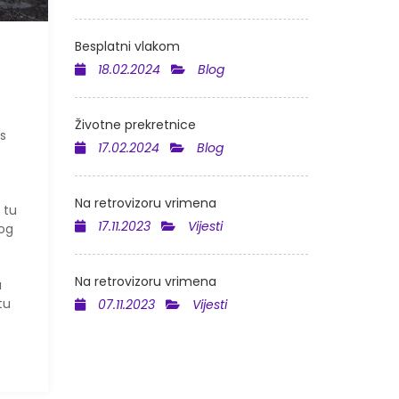
Besplatni vlakom
18.02.2024
Blog
Životne prekretnice
s
17.02.2024
Blog
Na retrovizoru vrimena
 tu
17.11.2023
Vijesti
kog
Na retrovizoru vrimena
a
tu
07.11.2023
Vijesti