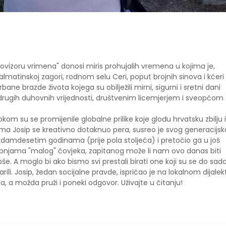
trovizoru vrimena" donosi miris prohujalih vremena u kojima je,
atinskoj zagori, rodnom selu Ceri, poput brojnih sinova i kćeri 
ane brazde života kojega su obilježili mirni, sigurni i sretni dani
drugih duhovnih vrijednosti, društvenim licemjerjem i sveopćom
okom su se promijenile globalne prilike koje glođu hrvatsku zbilju i
ma Josip se kreativno dotaknuo pera, susreo je svog generacijs
sedamdesetim godinama (prije pola stoljeća) i pretočio ga u još
ebnjama "malog" čovjeka, zapitanog može li nam ovo danas biti
jepše. A moglo bi ako bismo svi prestali birati one koji su se do sad
rili. Josip, žedan socijalne pravde, ispričao je na lokalnom dijalek
 a možda pruži i poneki odgovor. Uživajte u čitanju!