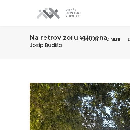
Na retrovizoru vrimena
NOVOSTI
O MENI
D
Josip Budiša