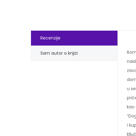
Recenzije
Rom
Sam autor o knjizi
nais
zavo
doma
u se
prič
kao 
“Dog
i ku
klju