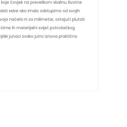
e koje čovjek na prevelikom skalinu životne
zdati sebe ako imalo odstupimo od svojih
voja načela ni za milimetar, ostajući plutati
 čime ih materijalni svijet potrošačkog
njiški junaci svako jutro iznova praktično