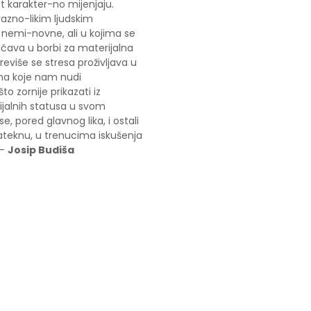
vot karakter-no mijenjaju.
razno-likim ljudskim
 nemi-novne, ali u kojima se
očava u borbi za materijalna
reviše se stresa proživljava u
zma koje nam nudi
o zornije prikazati iz
rijalnih statusa u svom
, pored glavnog lika, i ostali
zateknu, u trenucima iskušenja
 -
Josip Budiša