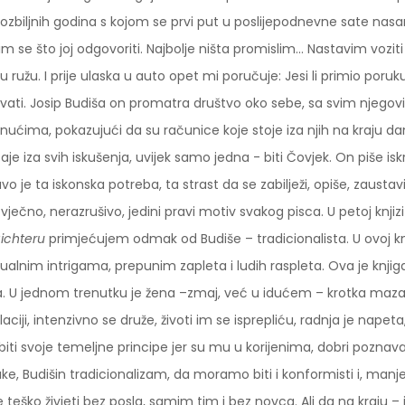
ozbiljnih godina s kojom se prvi put u poslijepodnevne sate 
im se što joj odgovoriti. Najbolje ništa promislim... Nastavim vozi
u ružu. I prije ulaska u auto opet mi poručuje: Jesi li primio poruk
ivati. Josip Budiša on promatra društvo oko sebe, sa svim njego
nućima, pokazujući da su računice koje stoje iza njih na kraju dana
aje iza svih iskušenja, uvijek samo jedna - biti Čovjek. On piše isk
vo je ta iskonska potreba, ta strast da se zabilježi, opiše, zausta
vječno, nerazrušivo, jedini pravi motiv svakog pisca. U petoj knjiz
ichteru
primjećujem odmak od Budiše – tradicionalista. U ovoj knji
ualnim intrigama, prepunim zapleta i ludih raspleta. Ova je knjiga
. U jednom trenutku je žena –zmaj, već u idućem – krotka maza. 
laciji, intenzivno se druže, životi im se isprepliću, radnja je napet
biti svoje temeljne principe jer su mu u korijenima, dobri poznavat
ke, Budišin tradicionalizam, da moramo biti i konformisti i, manje –
e teško živjeti bez posla, samim tim i bez novca. Ali da na kraju 