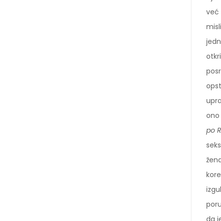
već 
misl
jedn
otkr
posr
opst
upra
ono 
po R
seks
žena
kore
izgu
poru
da j