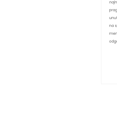
najn
prag
unut
na s
ment
odgo