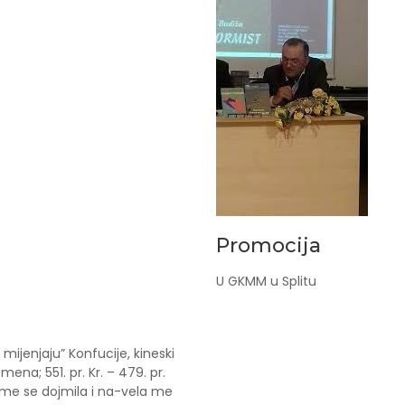
Promocija
U GKMM u Splitu
 mijenjaju” Konfucije, kineski
mena; 551. pr. Kr. – 479. pr.
o me se dojmila i na-vela me