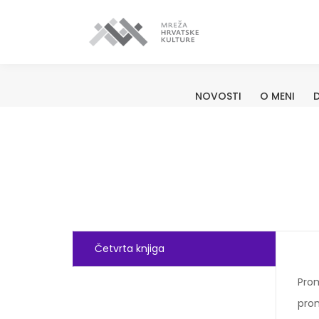
NOVOSTI
O MENI
D
Četvrta knjiga
Prom
prom