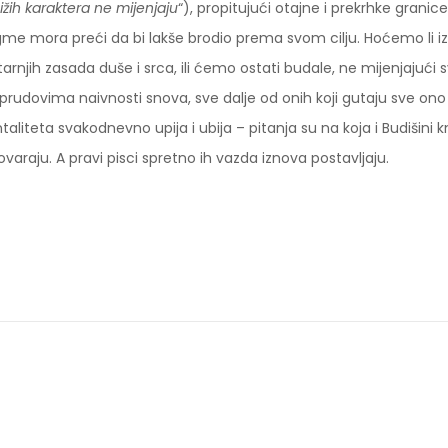
ižih karaktera ne mijenjaju
“), propitujući otajne i prekrhke granic
me mora preći da bi lakše brodio prema svom cilju. Hoćemo li i
arnjih zasada duše i srca, ili ćemo ostati budale, ne mijenjajući s
prudovima naivnosti snova, sve dalje od onih koji gutaju sve ono
aliteta svakodnevno upija i ubija – pitanja su na koja i Budišini k
varaju. A pravi pisci spretno ih vazda iznova postavljaju.