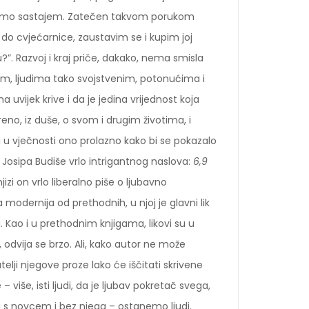
nasamo sastajem. Zatečen takvom porukom
ti do cvjećarnice, zaustavim se i kupim joj
u?”. Razvoj i kraj priče, dakako, nema smisla
vim, ljudima tako svojstvenim, potonućima i
 uvijek krive i da je jedina vrijednost koja
reno, iz duše, o svom i drugim životima, i
vi u vječnosti ono prolazno kako bi se pokazalo
i Josipa Budiše vrlo intrigantnog naslova:
6,9
zi on vrlo liberalno piše o ljubavno
 modernija od prethodnih, u njoj je glavni lik
Kao i u prethodnim knjigama, likovi su u
a, odvija se brzo. Ali, kako autor ne može
elji njegove proze lako će iščitati skrivene
 više, isti ljudi, da je ljubav pokretač svega,
– i s novcem i bez njega – ostanemo ljudi.