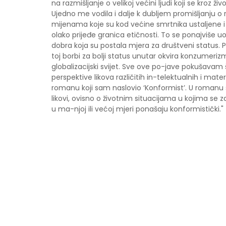
na razmišljanje o velikoj većini ljudi koji se kroz ži
Ujedno me vodila i dalje k dubljem promišljanju o 
mijenama koje su kod većine smrtnika ustaljene i
olako prijeđe granica etičnosti. To se ponajviše u
dobra koja su postala mjera za društveni status. P
toj borbi za bolji status unutar okvira konzumeri
globalizacijski svijet. Sve ove po-jave pokušavam št
perspektive likova različitih in-telektualnih i mate
romanu koji sam naslovio ‘Konformist’. U romanu se
likovi, ovisno o životnim situacijama u kojima se 
u ma-njoj ili većoj mjeri ponašaju konformistički."