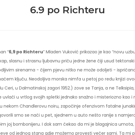
6.9 po Richteru
an “
6,9 po Richteru
” Mladen Vuković prikazao je kao “novu uzbudl
kap, slasnu i strasnu ljubavnu priču jedne žene čiji usud tektonski 
dljivim sirenama - čijem pjevu nitko ne može odoljeti - ispriča
ćem ključu. Neodoljiva morska nimfa u petoj po redu knjizi ovo
lu Ceri, u Dalmatinskoj zagori 1952.) zove se Tanja, a ne Telksipia,
e uvlači u vrtlog svojih spletki jednako snažno i misteriozno kao i 
u nekom Chandlerovu noiru, započinje ofenzivom fatalne junaki
ovorili smo se naći u pet, sjednem u auto nešto ranije s namj
pim joj bombonijeru. I dok sam čekao da mi je blagajnica umota, 
čeve od jednog stana gdje možemo provesti večer sami. Ta mi po