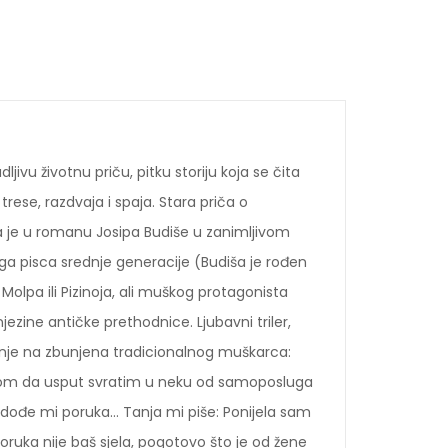
jivu životnu priču, pitku storiju koja se čita
trese, razdvaja i spaja. Stara priča o
na je u romanu Josipa Budiše u zanimljivom
ga pisca srednje generacije (Budiša je rođen
 Molpa ili Pizinoja, ali muškog protagonista
njezine antičke prethodnice. Ljubavni triler,
nje na zbunjena tradicionalnog muškarca:
erom da usput svratim u neku od samoposluga
dođe mi poruka... Tanja mi piše: Ponijela sam
ruka nije baš sjela, pogotovo što je od žene