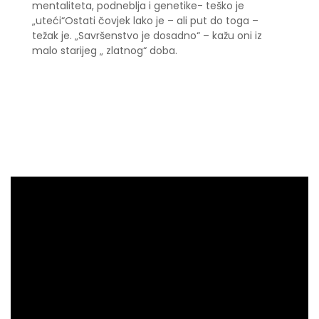
mentaliteta, podneblja i genetike- teško je
„uteći“Ostati čovjek lako je – ali put do toga –
težak je. „Savršenstvo je dosadno“ – kažu oni iz
malo starijeg „ zlatnog“ doba.