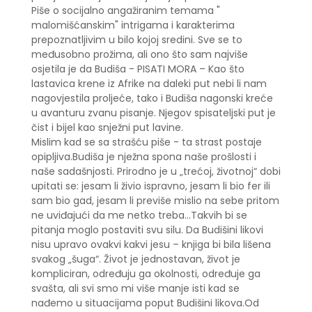
Piše o socijalno angažiranim temama "
malomišćanskim" intrigama i karakterima
prepoznatljivim u bilo kojoj sredini. Sve se to
međusobno prožima, ali ono što sam najviše
osjetila je da Budiša - PISATI MORA – Kao što
lastavica krene iz Afrike na daleki put nebi li nam
nagovjestila proljeće, tako i Budiša nagonski kreće
u avanturu zvanu pisanje. Njegov spisateljski put je
čist i bijel kao snježni put lavine.
Mislim kad se sa strašću piše - ta strast postaje
opipljiva.Budiša je nježna spona naše prošlosti i
naše sadašnjosti. Prirodno je u „trećoj, životnoj“ dobi
upitati se: jesam li živio ispravno, jesam li bio fer ili
sam bio gad, jesam li previše mislio na sebe pritom
ne uviđajući da me netko treba...Takvih bi se
pitanja moglo postaviti svu silu. Da Budišini likovi
nisu upravo ovakvi kakvi jesu – knjiga bi bila lišena
svakog „šuga“. Život je jednostavan, život je
kompliciran, određuju ga okolnosti, određuje ga
svašta, ali svi smo mi više manje isti kad se
nađemo u situacijama poput Budišini likova.Od