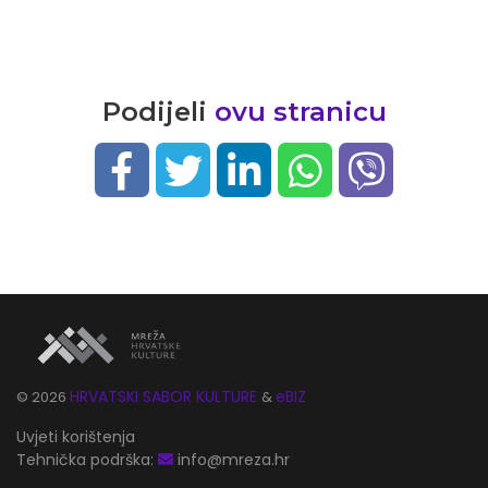
Podijeli
ovu stranicu
HRVATSKI SABOR KULTURE
eBIZ
©
2026
&
Uvjeti korištenja
Tehnička podrška:
info@mreza.hr