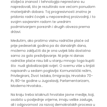
stoljeća znanost i tehnologija neprestano su
napredovali, što je rezultiralo sve većom ponudom
materijalnih dobara. Toj progresivnosti znatno je
pridonio radni čovjek u neposrednoj proizvodnji, i to
svojim savjesnim radom te urednim
podmirivanjem poreznih i drugih obveza prema
državi.
Međutim, ako pratimo visinu radničke plaće od
prije pedesetak godina pa do današnjih dana,
možemo zaključiti da je ona uvijek bila dostatna
samo za golo preživljavanje. Ni prije ni danas
radničke plaće nisu bili u stanju mnogo toga kupiti
što nudi globalizacijski svijet. O svemu više u knjizii
napisanih u sedam poglavlja: Komunistički režim,
Privilegirani, Život težaka, Emigracija, Hrvatska 70-
ih, 80-te godine u Jugoslaviji, Parlamentarizam,
Moderna Hrvatska...
Na kraju treba istaknuti hrvatske javne medije, koji,
osobito u posljednje vrijeme, imaju velike zasluge,
ali i odgovornost za razvoj demokratskih procesa u