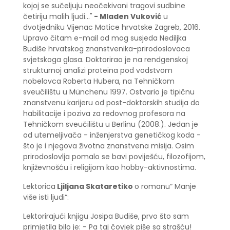
kojoj se sučeljuju neočekivani tragovi sudbine
četiriju malih ljudi..."
- Mladen Vuković
u
dvotjedniku Vijenac Matice hrvatske Zagreb, 2016.
Upravo čitam e-mail od mog susjeda Nediljka
Budiše hrvatskog znanstvenika-prirodoslovaca
svjetskoga glasa. Doktorirao je na rendgenskoj
strukturnoj analizi proteina pod vodstvom
nobelovca Roberta Hubera, na Tehničkom
sveučilištu u Münchenu 1997. Ostvario je tipičnu
znanstvenu karijeru od post-doktorskih studija do
habilitacije i poziva za redovnog profesora na
Tehničkom sveučilištu u Berlinu (2008.). Jedan je
od utemeljivača - inženjerstva genetičkog koda -
što je i njegova životna znanstvena misija. Osim
prirodoslovlja pomalo se bavi poviješću, filozofijom,
književnošću i religijom kao hobby-aktivnostima.
Lektorica
Ljiljana Skataretiko
o romanu“ Manje
više isti ljudi“:
Lektorirajući knjigu Josipa Budiše, prvo što sam
primjetila bilo je: - Pa taj čovjek piše sa strašću!