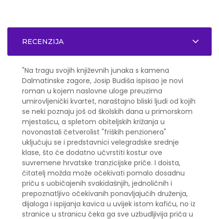
RECENZIJA
"Na tragu svojih književnih junaka s kamena
Dalmatinske zagore, Josip Budiša ispisao je novi
roman u kojem naslovne uloge preuzima
umirovljenički kvartet, naraštajno bliski ljudi od kojih
se neki poznaju još od školskih dana u primorskom
mjestašcu, a spletom obiteljskih križanja u
novonastali četverolist "friških penzionera"
uključuju se i predstavnici velegradske srednje
klase, što će dodatno učvrstiti kostur ove
suvremene hrvatske tranzicijske priče. I doista,
čitatelj možda može očekivati pomalo dosadnu
priču s uobičajenih svakidašnjih, jednoličnih i
prepoznatljivo očekivanih ponavljajućih druženja,
dijaloga i ispijanja kavica u uvijek istom kafiću, no iz
stranice u stranicu čeka ga sve uzbudljivija priča u