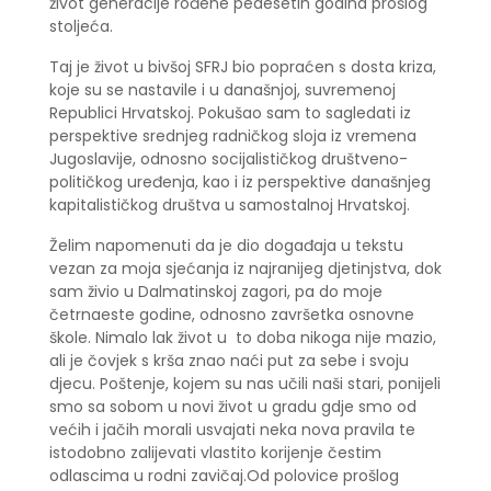
život generacije rođene pedesetih godina prošlog
stoljeća.
Taj je život u bivšoj SFRJ bio popraćen s dosta kriza,
koje su se nastavile i u današnjoj, suvremenoj
Republici Hrvatskoj. Pokušao sam to sagledati iz
perspektive srednjeg radničkog sloja iz vremena
Jugoslavije, odnosno socijalističkog društveno-
političkog uređenja, kao i iz perspektive današnjeg
kapitalističkog društva u samostalnoj Hrvatskoj.
Želim napomenuti da je dio događaja u tekstu
vezan za moja sjećanja iz najranijeg djetinjstva, dok
sam živio u Dalmatinskoj zagori, pa do moje
četrnaeste godine, odnosno završetka osnovne
škole. Nimalo lak život u to doba nikoga nije mazio,
ali je čovjek s krša znao naći put za sebe i svoju
djecu. Poštenje, kojem su nas učili naši stari, ponijeli
smo sa sobom u novi život u gradu gdje smo od
većih i jačih morali usvajati neka nova pravila te
istodobno zalijevati vlastito korijenje čestim
odlascima u rodni zavičaj.Od polovice prošlog