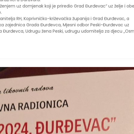
uženjem uz domjenak koji je priredio Grad Đurđevac“ uz želje i ob
.
ranitelja RH, Koprivničko-križevačka županija i Grad Đurđevac, a
ička zajednica Grada Đurđevca, Mjesni odbor Peski-Đurđevac uz
 Đurđevca, Udrugu žena Peski, udrugu udomitelja za djecu „Osmi