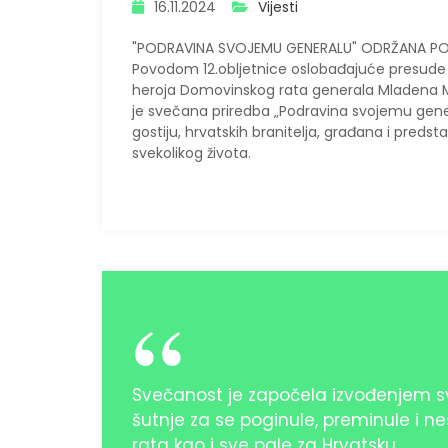
16.11.2024
Vijesti
"PODRAVINA SVOJEMU GENERALU" ODRŽANA PO 
Povodom 12.obljetnice oslobađajuće presude 
heroja Domovinskog rata generala Mladena M
je svečana priredba „Podravina svojemu gener
gostiju, hrvatskih branitelja, građana i predst
svekolikog života.
Svečanost je započela izvođenjem s
šutnje za se poginule, preminule i n
rata kao i sve pale za Hrvatsku.