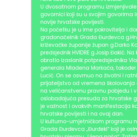
U dvosatnom programu izmjenjivale 
govornici koji su u svojim govorima
novije hrvatske povijesti.
Na početku je u ime pokrovitelja i
gradonačelnik Grada Đurđevca g.Hrvo
križevačke županije župan g.Darko Ko
predsjednik HVIDRE g.Josip Đakić. 
obratio izaslanik potpredsjednika Vlad
generala Mladena Markača, također 
Lucić. On se osvrnuo na životni i ra
prijateljstvo od vremena školovanja
na veličanstvenu pravnu pobjedu i va
oslobađajuća presuda za hrvatske gen
je važnost i ovakvih manifestacija 
hrvatske povijesti i na ovaj dan.
U kulturno-umjetničkom programu nas
Grada Đurđevca „Đurđeki“ koji je os
hrvatsku pjesmu „Lijepa naša“. Zatim 