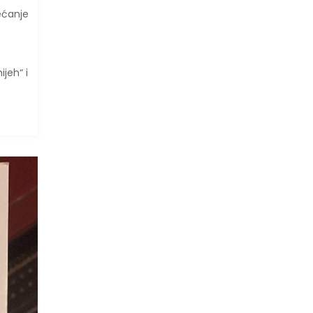
ećanje
jeh“ i