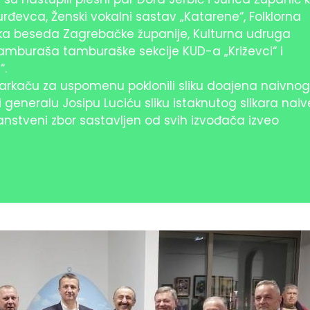
rđevca, Ženski vokalni sastav „Katarene“, Folklorna
eška beseda Zagrebačke županije, Kulturna udruga
 tamburaša tamburaške sekcije KUD-a „Križevci“ i
“.
arkaču za uspomenu poklonili sliku doajena naivnog
i generalu Josipu Luciću sliku istaknutog slikara naiv
anstveni zbor sastavljen od svih izvođača izveo