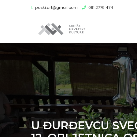
peski.art@gmail.com
091 2779 474
U ĐURĐEVCU SVE