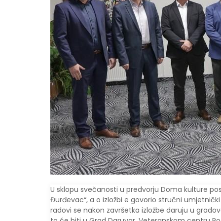
U sklopu svečanosti u predvorju Doma kulture posta
Đurđevac“, a o izložbi e govorio stručni umjetnički v
radovi se nakon završetka izložbe daruju u grado
to će biti u Grad Daruvar, Veteranskom centru Po