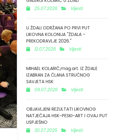
GALERIJI KOLARIĆ U ŽDALI
25.07.2026
Vijesti
U ŽDALI ODRŽANA PO PRVI PUT
LIKOVNA KOLONIJA "ŽDALA -
PREKODRAVLJE 2026."
12.07.2026
Vijesti
MIHAEL KOLARIĆ,mag.art. IZ ŽDALE
IZABRAN ZA ČLANA STRUČNOG
SAVJETA HSK
09.07.2026
Vijesti
OBJAVLJENI REZULTATI LIKOVNOG
NATJEČAJA HSK-PESKI-ART I OVAJ PUT
USPJEŠNO
30.07.2025
Vijesti