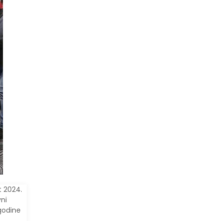
t 2024.
vni
godine