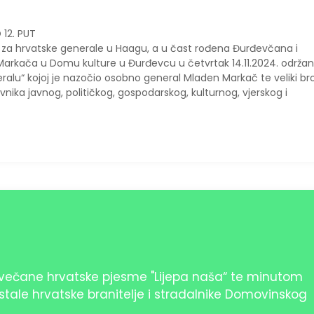
12. PUT
za hrvatske generale u Haagu, a u čast rođena Đurđevčana i
arkača u Domu kulture u Đurđevcu u četvrtak 14.11.2024. održa
alu“ kojoj je nazočio osobno general Mladen Markač te veliki bro
avnika javnog, političkog, gospodarskog, kulturnog, vjerskog i
večane hrvatske pjesme "Lijepa naša“ te minutom
estale hrvatske branitelje i stradalnike Domovinskog