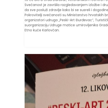
Svečanost je završila razgledavanjem izložbe i dr
da sve posluži zdravlje kako bi se susreli i dogodine
Pokrovitelji svečanosti su Ministarstvo hrvatskih b
organizatori udruga „Peski-Art Đurđevac“, Turist
suorganizaciju Udruge matice umirovljenika Grada
Etno kuće Karlovčan.