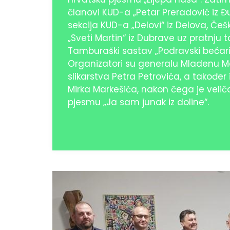
članovi KUD-a „Petar Preradović iz Đu
sekcija KUD-a „Delovi“ iz Delova, Č
„Sveti Martin“ iz Dubrave uz pratnju
Tamburaški sastav „Podravski bećari
Organizatori su generalu Mladenu M
slikarstva Petra Petrovića, a također 
Mirka Markešića, nakon čega je velič
pjesmu „Ja sam junak iz doline“.