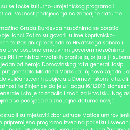
su se točke kulturno-umjetničkog programa i
 isticali važnost podsjećanja na značajne datume
 domaćina Grada Đurđevca nazočnima se obratio
je Janči. Zatim su govorili u ime Koprivničko-
ren te izaslanik predsjednika Hrvatskoga sabora i
Na kraju se posebno emotivnim govorom nazočnima
e RH i ministra hrvatskih branitelja, prijatelj i subor
jedan od heroja Domovinskog rata general Josip
tni put generala Mladena Markača i njihovo zajedničk
 do veličanstvenih pobjeda u Domovinskom ratu, ali 
žnost te činjenice da je u Haagu 16.11.2012. donese
erale i što je to značilo i znači za Hrvatsku. Naglas
kojima se podsjeća na značajne datume novije
tupili su mješoviti zbor udruge Matice umirovljeni
im pripremljena programa izveo na početku i svečan
su nastupili plesni par Dora Jerbić i Jurica Županić 