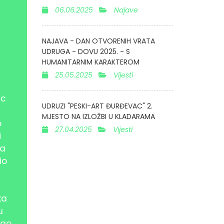
06.06.2025
Najave
NAJAVA - DAN OTVORENIH VRATA
UDRUGA - DOVU 2025. - S
HUMANITARNIM KARAKTEROM
25.05.2025
Vijesti
ac
UDRUZI "PESKI-ART ĐURĐEVAC" 2.
MJESTO NA IZLOŽBI U KLADARAMA
o
27.04.2025
Vijesti
i
na
io
ka
u
kao