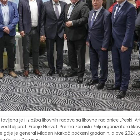
vljena je i izložba likovnih radova sa likovne radionice „Peski-Ar
oditelj prof. Franjo Horvat. Prema zamisli i želji organizatora liko
ve gdje je general Mladen Markač počasni građanin, a ove 2024. 
družnici u Daruvaru.