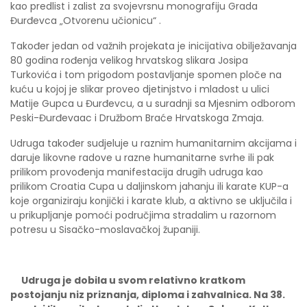
kao predlist i zalist za svojevrsnu monografiju Grada
Đurđevca „Otvorenu učionicu“ .
Također jedan od važnih projekata je inicijativa obilježavanja
80 godina rođenja velikog hrvatskog slikara Josipa
Turkovića i tom prigodom postavljanje spomen ploče na
kuću u kojoj je slikar proveo djetinjstvo i mladost u ulici
Matije Gupca u Đurđevcu, a u suradnji sa Mjesnim odborom
Peski-Đurđevaac i Družbom Braće Hrvatskoga Zmaja.
Udruga također sudjeluje u raznim humanitarnim akcijama i
daruje likovne radove u razne humanitarne svrhe ili pak
prilikom provođenja manifestacija drugih udruga kao
prilikom Croatia Cupa u daljinskom jahanju ili karate KUP-a
koje organiziraju konjički i karate klub, a aktivno se uključila i
u prikupljanje pomoći područjima stradalim u razornom
potresu u Sisačko-moslavačkoj županiji.
Udruga je dobila u svom relativno kratkom
postojanju niz priznanja, diploma i zahvalnica. Na 38.