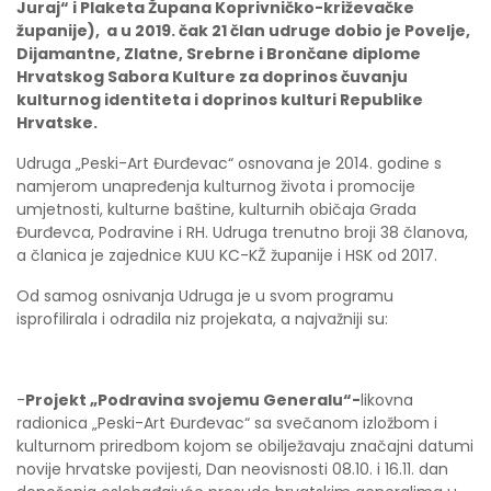
Juraj“ i Plaketa Župana Koprivničko-križevačke
županije), a u 2019. čak 21 član udruge dobio je Povelje,
Dijamantne, Zlatne, Srebrne i Brončane diplome
Hrvatskog Sabora Kulture za doprinos čuvanju
kulturnog identiteta i doprinos kulturi Republike
Hrvatske.
Udruga „Peski-Art Đurđevac“ osnovana je 2014. godine s
namjerom unapređenja kulturnog života i promocije
umjetnosti, kulturne baštine, kulturnih običaja Grada
Đurđevca, Podravine i RH. Udruga trenutno broji 38 članova,
a članica je zajednice KUU KC-KŽ županije i HSK od 2017.
Od samog osnivanja Udruga je u svom programu
isprofilirala i odradila niz projekata, a najvažniji su:
-
Projekt „Podravina svojemu Generalu“-
likovna
radionica „Peski-Art Đurđevac“ sa svečanom izložbom i
kulturnom priredbom kojom se obilježavaju značajni datumi
novije hrvatske povijesti, Dan neovisnosti 08.10. i 16.11. dan