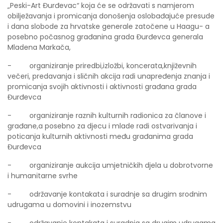
„Peski-Art Đurđevac“ koja će se održavati s namjerom
obilježavanja i promicanja donošenja oslobađajuće presude
i dana slobode za hrvatske generale zatočene u Haagu- a
posebno počasnog građanina grada Đurđevca generala
Mladena Markača,
- organiziranje priredbi,izložbi, koncerata,književnih
večeri, predavanja i sličnih akcija radi unapređenja znanja i
promicanja svojih aktivnosti i aktivnosti građana grada
Đurđevca
- organiziranje raznih kulturnih radionica za članove i
građane,a posebno za djecu i mlade radi ostvarivanja i
poticanja kulturnih aktivnosti među građanima grada
Đurđevca
- organiziranje aukcija umjetničkih djela u dobrotvorne
i humanitarne svrhe
- održavanje kontakata i suradnje sa drugim srodnim
udrugama u domovini i inozemstvu
- održavanje kontakata i suradnja sa drugim udrugama