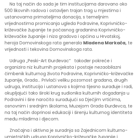
Na taj način do sada je tim institucijama darovano oko
500 likovnih radova i ostavljen trajan trag u mjestima i
ustanovama primateljima donacija, s temeljnim
vrijednostima promicanja ugleda Podravine, Koprivničko-
križevačke županije te počasnog građanina Koprivničko-
križevačke županije i niza gradova i općina u Hrvatskoj,
heroja Domovinskoga rata generala
Mladena Markača,
te
vrijednosti i tekovina Domovinskoga rata.
Udruga „Peski-Art Đurđevac“ također pokreće i
organizira niz kulturnih projekata i postaje nezaobilazni
čimbenik kulturnog života Podravine, Koprivničko-križevačke
županije, Grada... Privlači veliku pozornost građana, drugih
udruga, institucija i ustanova s kojima tijesno surađuje i radi,
okupljajući tako široki krug sudionika kulturnih događanja u
Podravini i šire naročito surađujući sa Dječjim vrtićima,
osnovnim i srednjim školama, Muzejom Grada Đurđevca, te
na taj način doprinosi edukaciji i širenju kulturnog identiteta
među mladima i djecom.
Značajna i aktivna je suradnja sa Zajednicom kulturno-
umjetničkih udruga Koprivničko-križevačke županije i