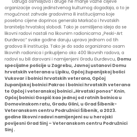
Udruga osmišljava i druge ne manje važne ciljeve
organizacije ovog jedinstvenog kulturnog događaja, a to je
mogućnost zahvale gradovima ili institucijama koje
posebno cijene doprinos generala Markača i hrvatskih
branitelja hrvatskoj slobodi. Tako je osmišljena ideja da se
likovni radovi nastali na likovnim radionicama „Peski-Art
Đurđevac“ svake godine daruju upravo jednom od tih
gradova ili institucija. Tako je do sada organizirano osam
likovnih radionica i prikupljeno oko 400 likovnih radova, a
radovi su bili darovani i namijenjeni Gradu Đurđevcu,
Domu
specijalne policije u Zagrebu, Javnoj ustanovi Domu
hrvatskih veterana u Lipiku, Općoj županijskoj bolici
Vukovar i bolnici hrvatskih veterana, Općoj
županijskoj bolnici Pakrac i bolnici hrvatskih veterana
te Općoj i veteranskoj bolnici „Hrvatski ponos“ Knin
,
Općoj bolnici Gospić kao jednoj od ratnih bolnica u
Domovinskom ratu, Gradu Glini, u Grad Šibenik-
Veteranskom centru Podružnici Šibenik, a 2023.
godine likovni radovi namijenjeni su u herojski
povijesni Grad Sinj – Veteranskom centru Podružnici
Sinj .