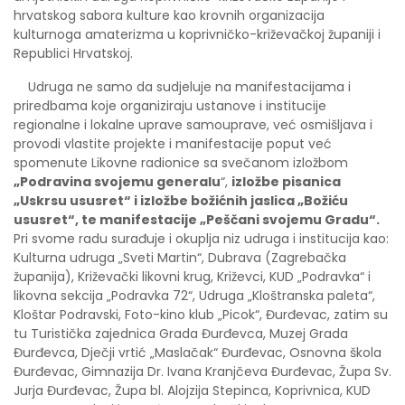
hrvatskog sabora kulture kao krovnih organizacija
kulturnoga amaterizma u koprivničko-križevačkoj županiji i
Republici Hrvatskoj.
Udruga ne samo da sudjeluje na manifestacijama i
priredbama koje organiziraju ustanove i institucije
regionalne i lokalne uprave samouprave, već osmišljava i
provodi vlastite projekte i manifestacije poput već
spomenute Likovne radionice sa svečanom izložbom
„Podravina svojemu generalu
“,
izložbe pisanica
„Uskrsu ususret“ i izložbe božićnih jaslica „Božiću
ususret“, te manifestacije „Peščani svojemu Gradu“.
Pri svome radu surađuje i okuplja niz udruga i institucija kao:
Kulturna udruga „Sveti Martin“, Dubrava (Zagrebačka
županija), Križevački likovni krug, Križevci, KUD „Podravka“ i
likovna sekcija „Podravka 72“, Udruga „Kloštranska paleta“,
Kloštar Podravski, Foto-kino klub „Picok“, Đurđevac, zatim su
tu Turistička zajednica Grada Đurđevca, Muzej Grada
Đurđevca, Dječji vrtić „Maslačak“ Đurđevac, Osnovna škola
Đurđevac, Gimnazija Dr. Ivana Kranjčeva Đurđevac, Župa Sv.
Jurja Đurđevac, Župa bl. Alojzija Stepinca, Koprivnica, KUD