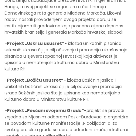
donošenja oslobađajuće presude hrvatskim generalima u
Haagu, a ovaj projekt se organizira u čast heroja
Domovinskoga rata generala Mladena Markača. Likovni
radovi nastali provođenjem ovoga projekta daruju se
institucijama ili gradovima koje posebno cijene doprinos
hrvatskih branitelja i generala Markača hrvatskoj slobodi.
-
Projekt „Uskrsu ususret“-
izložba unikatnih pisanica i
uskrsnih ukrasa čiji je cilj očuvanje i promocija ukrašavanja
pisanica u sjeverozapadnoj Hrvatskoj koja aktivnost je
upisana u nematerijalno kulturno dobro u Ministarstvu
kulture RH.
-
Projekt „Božiću ususret“-
izložba Božićnih jaslica i
unikatnih božićnih ukrasa čiji je cilj očuvanje i promocija
izrade Božićnih jaslica što je upisano kao nematerijalno
kulturno dobro u Ministarstvu kulture RH.
-
Projekt „Peščani svojemu Gradu“-
projekt se provodi
zajedno sa Mjesnim odborom Peski-Đurđevac, a organizira
se povodom kulturne manifestacije „Picokijada“, a iza
svakog projekta gradu se daruje određeni značajni kulturni
uradak-skulptura, velika slika i sl.