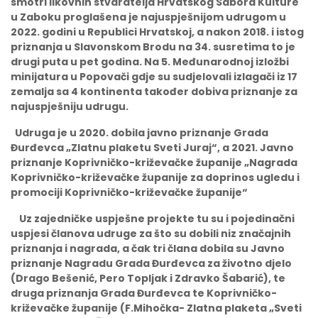
smotri likovnih stvaratelja Hrvatskog Sabora Kulture
u Zaboku proglašena je najuspješnijom udrugom u
2022. godini u Republici Hrvatskoj, a nakon 2018. i istog
priznanja u Slavonskom Brodu na 34. susretima to je
drugi puta u pet godina. Na 5. Međunarodnoj izložbi
minijatura u Popovači gdje su sudjelovali izlagači iz 17
zemalja sa 4 kontinenta također dobiva priznanje za
najuspješniju udrugu.
Udruga je u 2020. dobila javno priznanje Grada
Đurđevca „Zlatnu plaketu Sveti Juraj“, a 2021. Javno
priznanje Koprivničko-križevačke županije „Nagrada
Koprivničko-križevačke županije za doprinos ugledu i
promociji Koprivničko-križevačke županije“
Uz zajedničke uspješne projekte tu su i pojedinačni
uspjesi članova udruge za što su dobili niz značajnih
priznanja i nagrada, a čak tri člana dobila su Javno
priznanje Nagradu Grada Đurđevca za životno djelo
(Drago Bešenić, Pero Topljak i Zdravko Šabarić), te
druga priznanja Grada Đurđevca te Koprivničko-
križevačke županije (F.Mihočka- Zlatna plaketa „Sveti