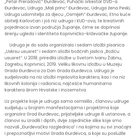
„Petar Preradović“ Đurđevac, Puhački orkestar DVD-a
Đurđevac, Udruga „Mali princ“ Đurđevac, Udruga žena Peski,
Udruga udomitelja za djecu „Osmijeh“ Đurđevac, Etno kuće
obitelji Karlovčan i još niz udruga i KUD-ova, te kreativnih
pojedinaca izvan područja Županije, čime se doprinosi
širenju ugleda i identiteta Koprivničko-križevačke županije.
Udruga je do sada organizirala i sedam izložbi pisanica
„Uskrsu ususret“ i sedam izložbi božićnih jaslica „Božiću
ususret“. U 2018. priredila izložbe u Svetom Ivanu Žabnu,
Zagrebu, Koprivnici, 2019. Veliku likovnu izložbu u Muzeju
Grada Đurđevca za Dan Grada Đurđevca. Udruga je
sudjelovala na niz izložbi mješovita karaktera, kao i na niz
likovnih kolonija i radionica, najčešće humanitarna
karaktera širom Hrvatske i inozemstva.
Uz projekte koje je udruga sama osmislila , članovu udruge
sudjeluju u brojnim manifestacijama i projektima koje
organizira Grad Đurđevac, prijateljske udruge ili ustanove, a
članovi su izradili i diptih, dvije zajedničke slike koje smo
nazvali „Đurđevačka razglednica“ i na kojima su svi značajni
i prepoznatljivi motivi Grada Đurđevca, a koje su poslužile