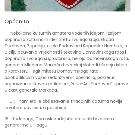
Općenito
Nekolicina kulturnih amatera vođenih idejom i željom
doprinosa kulturnom identitetu svojega kraja, Grada
Đurđevca, Županije, cijele Podravine i Republike Hrvatske, a
u cilju očuvanja vrijednosti i tekovina Domovinskoga rata i
doprinosa svojega sugrađanina, heroja Domovinskoga rata,
generala Mladena Markača hrvatskoj slobodi i širenju istine
o karakteru i legitimitetu Domovinskoga rata i
oslobodilačkih vojno redarstvenih operacija, pokreće
organiziranje likovne radionice „Peski-Art Đurđevac“ upravo
u čast generala Markača.
Cilj i namjera je obilježavanje značajnih datuma novije
hrvatske povijesti, a posebice
16. studenoga, Dan oslobađajuće presude hrvatskim
generalima u Haagu.