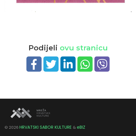
Podijeli
ovu stranicu
HRVATSKI SABOR KULTURE
eBIZ
©
2026
&