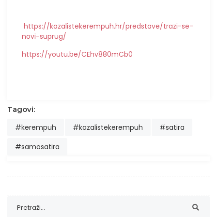
https://kazalistekerempuh.hr/predstave/trazi-se-
novi-suprug/
https://youtu.be/CEhv880mCb0
Tagovi:
#kerempuh
#kazalistekerempuh
#satira
#samosatira