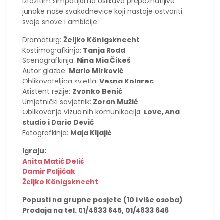
izrazitim simpatijama oslikava prepoznatljive
junake naše svakodnevice koji nastoje ostvariti
svoje snove i ambicije.
Dramaturg:
Željko Königsknecht
Kostimografkinja:
Tanja Rodd
Scenografkinja:
Nina Mia Čikeš
Autor glazbe:
Mario Mirković
Oblikovateljica svjetla:
Vesna Kolarec
Asistent režije:
Zvonko Benić
Umjetnički savjetnik:
Zoran Mužić
Oblikovanje vizualnih komunikacija:
Love, Ana
studio i Dario Dević
Fotografkinja:
Maja Kljajić
Igraju:
Anita Matić Delić
Damir Poljičak
Željko Königsknecht
Popusti na grupne posjete (10 i više osoba)
Prodaja na tel. 01/4833 645, 01/4833 646