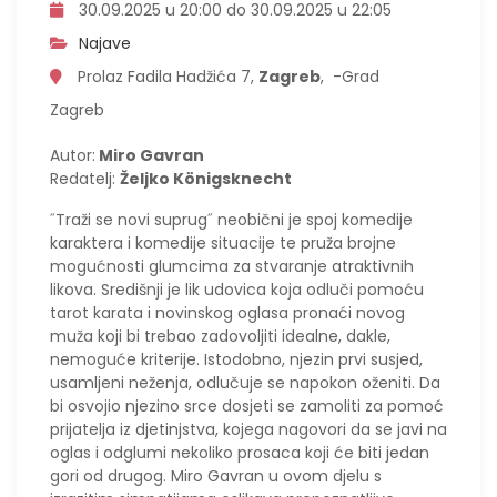
30.09.2025 u 20:00 do 30.09.2025 u 22:05
Najave
Prolaz Fadila Hadžića 7,
Zagreb
, -Grad
Zagreb
Autor:
Miro Gavran
Redatelj:
Željko Königsknecht
˝Traži se novi suprug˝ neobični je spoj komedije
karaktera i komedije situacije te pruža brojne
mogućnosti glumcima za stvaranje atraktivnih
likova. Središnji je lik udovica koja odluči pomoću
tarot karata i novinskog oglasa pronaći novog
muža koji bi trebao zadovoljiti idealne, dakle,
nemoguće kriterije. Istodobno, njezin prvi susjed,
usamljeni neženja, odlučuje se napokon oženiti. Da
bi osvojio njezino srce dosjeti se zamoliti za pomoć
prijatelja iz djetinjstva, kojega nagovori da se javi na
oglas i odglumi nekoliko prosaca koji će biti jedan
gori od drugog. Miro Gavran u ovom djelu s