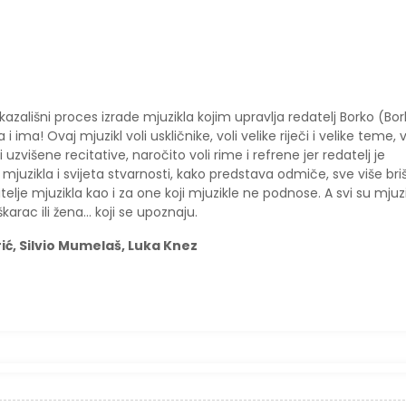
kazališni proces izrade mjuzikla kojim upravlja redatelj Borko (Bo
ima! Ovaj mjuzikl voli uskličnike, voli velike riječi i velike teme, v
 i uzvišene recitative, naročito voli rime i refrene jer redatelj je
juzikla i svijeta stvarnosti, kako predstava odmiče, sve više bri
lje mjuzikla kao i za one koji mjuzikle ne podnose. A svi su mjuzi
škarac ili žena… koji se upoznaju.
ić, Silvio Mumelaš, Luka Knez