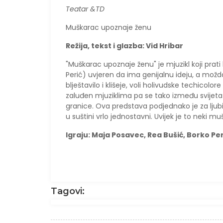
Teatar &TD
Muškarac upoznaje ženu
Režija, tekst i glazba: Vid Hribar
"Muškarac upoznaje ženu" je mjuzikl koji prati 
Perić) uvjeren da ima genijalnu ideju, a možda i 
blještavilo i klišeje, voli holivudske techicolore
zaluđen mjuziklima pa se tako između svijeta m
granice. Ova predstava podjednako je za ljubite
u suštini vrlo jednostavni. Uvijek je to neki mu
Igraju: Maja Posavec, Rea Bušić, Borko Per
Tagovi: