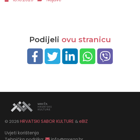
Podijeli
ovu stranicu
HRVATSKI SABOR KULTURE
eBIZ
©
2026
&
Uvjeti korištenja
Tehnička podrška:
info@mreza.hr