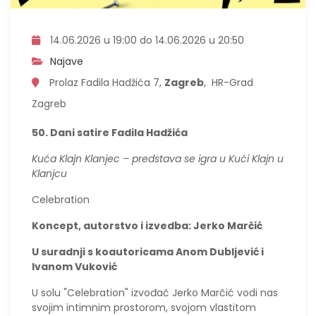
14.06.2026 u 19:00 do 14.06.2026 u 20:50
Najave
Prolaz Fadila Hadžića 7,
Zagreb
, HR-Grad
Zagreb
50. Dani satire Fadila Hadžića
Kuća Klajn Klanjec – predstava se igra u Kući Klajn u
Klanjcu
Celebration
Koncept, autorstvo i izvedba: Jerko Marčić
U suradnji s koautoricama Anom Dubljević i
Ivanom Vuković
U solu "Celebration" izvođač Jerko Marčić vodi nas
svojim intimnim prostorom, svojom vlastitom