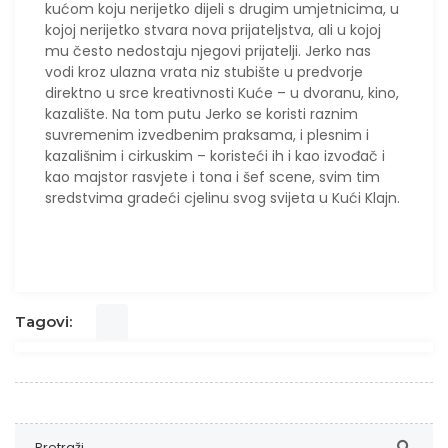
kućom koju nerijetko dijeli s drugim umjetnicima, u
kojoj nerijetko stvara nova prijateljstva, ali u kojoj
mu često nedostaju njegovi prijatelji. Jerko nas
vodi kroz ulazna vrata niz stubište u predvorje
direktno u srce kreativnosti Kuće – u dvoranu, kino,
kazalište. Na tom putu Jerko se koristi raznim
suvremenim izvedbenim praksama, i plesnim i
kazališnim i cirkuskim – koristeći ih i kao izvođač i
kao majstor rasvjete i tona i šef scene, svim tim
sredstvima gradeći cjelinu svog svijeta u Kući Klajn.
Tagovi: