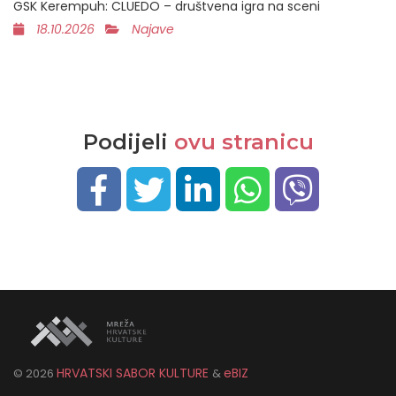
GSK Kerempuh: CLUEDO – društvena igra na sceni
18.10.2026
Najave
Podijeli
ovu stranicu
HRVATSKI SABOR KULTURE
eBIZ
©
2026
&