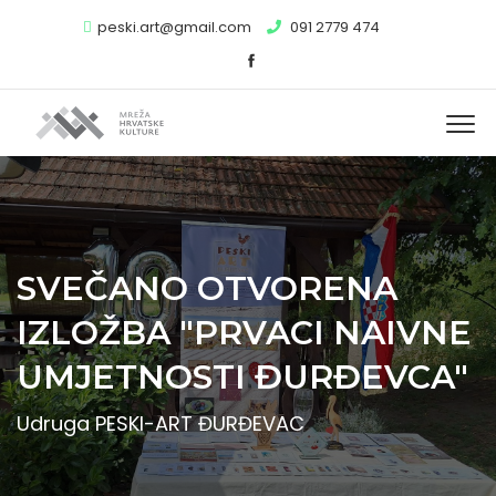
peski.art@gmail.com
091 2779 474
SVEČANO OTVORENA
IZLOŽBA "PRVACI NAIVNE
UMJETNOSTI ĐURĐEVCA"
Udruga PESKI-ART ĐURĐEVAC