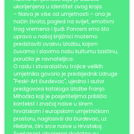
ukorijenjena u identitet ovog kraja.
– Naiva je više od umjetnosti – ona je
način života, pogled na svijet, emotivni
trag vremena i ljudi. Ponosni smo što
upravo u našoj knjižnici možemo
predstaviti ovakvu izložbu, kojom
čuvamo i slavimo našu kulturnu baštinu,
poručila je ravnateljica.
O radu i stvaralaštvu trojice velikih
umjetnika govorio je predsjednik Udruge
"Peski-Art Đurđevac", ujedno i autor
predgovora kataloga izložbe Franjo
Mihočka koji je posjetiteljima približio
kontekst i značaj naive u širem
hrvatskom i europskom umjetničkom
prostoru, naglasivši da Đurđevac, uz
Hlebine, čini srce naive u Hrvatskoj.
Svečanost otvorenja dodatno su