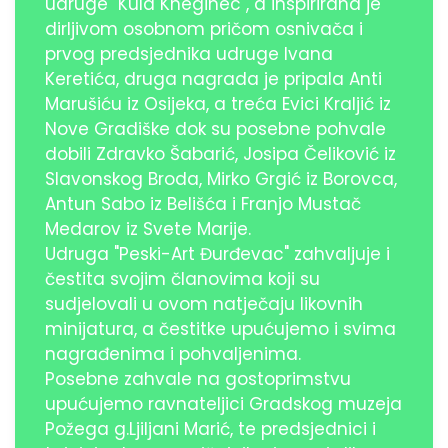
udruge "Kula Kneginec", a inspirirana je
dirljivom osobnom pričom osnivača i
prvog predsjednika udruge Ivana
Keretića, druga nagrada je pripala Anti
Marušiću iz Osijeka, a treća Evici Kraljić iz
Nove Gradiške dok su posebne pohvale
dobili Zdravko Šabarić, Josipa Čeliković iz
Slavonskog Broda, Mirko Grgić iz Borovca,
Antun Sabo iz Belišća i Franjo Mustač
Medarov iz Svete Marije.
Udruga "Peski-Art Đurđevac" zahvaljuje i
čestita svojim članovima koji su
sudjelovali u ovom natječaju likovnih
minijatura, a čestitke upućujemo i svima
nagrađenima i pohvaljenima.
Posebne zahvale na gostoprimstvu
upućujemo ravnateljici Gradskog muzeja
Požega g.Ljiljani Marić, te predsjednici i