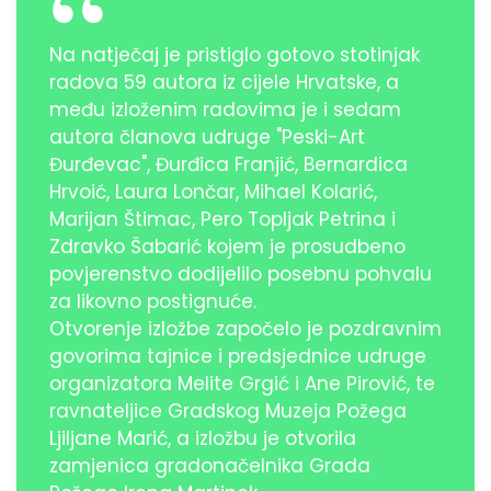
Na natječaj je pristiglo gotovo stotinjak
radova 59 autora iz cijele Hrvatske, a
među izloženim radovima je i sedam
autora članova udruge "Peski-Art
Đurđevac", Đurđica Franjić, Bernardica
Hrvoić, Laura Lončar, Mihael Kolarić,
Marijan Štimac, Pero Topljak Petrina i
Zdravko Šabarić kojem je prosudbeno
povjerenstvo dodijelilo posebnu pohvalu
za likovno postignuće.
Otvorenje izložbe započelo je pozdravnim
govorima tajnice i predsjednice udruge
organizatora Melite Grgić i Ane Pirović, te
ravnateljice Gradskog Muzeja Požega
Ljiljane Marić, a izložbu je otvorila
zamjenica gradonačelnika Grada