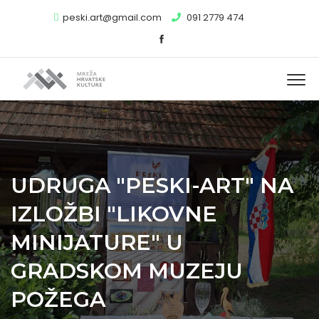
peski.art@gmail.com
091 2779 474
UDRUGA "PESKI-ART" NA
IZLOŽBI "LIKOVNE
MINIJATURE" U
GRADSKOM MUZEJU
POŽEGA