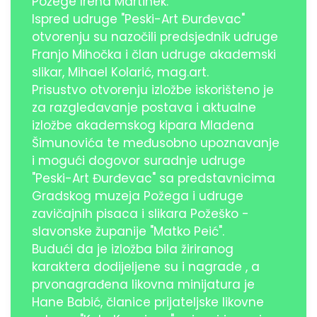
Požege Irena Martinek.
Ispred udruge "Peski-Art Đurđevac"
otvorenju su nazočili predsjednik udruge
Franjo Mihočka i član udruge akademski
slikar, Mihael Kolarić, mag.art.
Prisustvo otvorenju izložbe iskorišteno je
za razgledavanje postava i aktualne
izložbe akademskog kipara Mladena
Šimunovića te međusobno upoznavanje
i mogući dogovor suradnje udruge
"Peski-Art Đurđevac" sa predstavnicima
Gradskog muzeja Požega i udruge
zavičajnih pisaca i slikara Požeško -
slavonske županije "Matko Peić".
Budući da je izložba bila žiriranog
karaktera dodijeljene su i nagrade , a
prvonagrađena likovna minijatura je
Hane Babić, članice prijateljske likovne