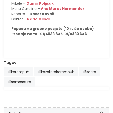
Mikele –
Damir Poljičak
Maria Carolina –
Ana Maras Harmander
Roberto –
Davor Kovač
Doktor –
Karlo Mlinar
Popusti na grupne posjete (10 i više osoba)
Prodaja na tel. 01/4833 645, 01/4833 646
Tagovi:
#kerempuh
#kazalistekerempuh
#satira
#samosatira