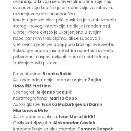
okruženju otkrivaju se univerzalne istine koje nas
sve povezuju kao što je prirodna želja za ljubavlju,
razumijevanjem i pripadnošću.
Kao intrigantan okvir priči poslužio je sukob između
starog i novog, interakcija tradicije i modernosti.
Obitelj Priore čvrsto je ukorijenjena u svojim
napolitanskim tradicijama, ali se suočava s
vjetrovima promjena koji pušu kroz njihove živote.
Sukob generacija jasno ilustrira napetosti između
prihvaćanja uspostavljenih normi i neizbježnog
traženja novih putova.
Prevoditeljica:
Branka Rakić
Autorica adaptacije i dramaturginja:
Željka
Udovičić Pleština
Scenograf:
Miljenko Sekulić
Kostimografkinja:
Marita Ćopo
Autori glazbe:
Ivanka Mazurkijević i Damir
Martinović Mrle
Autor video projekcija:
Ivan Marušić Klif
Oblikovatelj svjetla:
Aleksandar Čavlek
Koreografkinja za ples mambo:
Tamara Despot