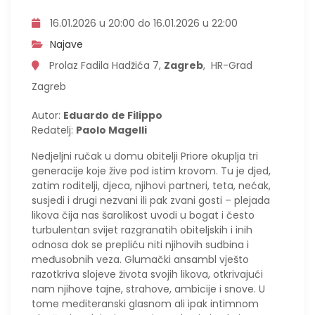
16.01.2026 u 20:00 do 16.01.2026 u 22:00
Najave
Prolaz Fadila Hadžića 7,
Zagreb
, HR-Grad
Zagreb
Autor:
Eduardo de Filippo
Redatelj:
Paolo Magelli
Nedjeljni ručak u domu obitelji Priore okuplja tri
generacije koje žive pod istim krovom. Tu je djed,
zatim roditelji, djeca, njihovi partneri, teta, nećak,
susjedi i drugi nezvani ili pak zvani gosti – plejada
likova čija nas šarolikost uvodi u bogat i često
turbulentan svijet razgranatih obiteljskih i inih
odnosa dok se prepliću niti njihovih sudbina i
međusobnih veza. Glumački ansambl vješto
razotkriva slojeve života svojih likova, otkrivajući
nam njihove tajne, strahove, ambicije i snove. U
tome mediteranski glasnom ali ipak intimnom