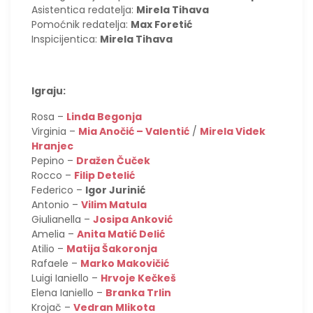
Asistentica redatelja:
Mirela Tihava
Pomoćnik redatelja:
Max Foretić
Inspicijentica:
Mirela Tihava
Igraju:
Rosa –
Linda Begonja
Virginia –
Mia Anočić – Valentić
/
Mirela Videk
Hranjec
Pepino –
Dražen Čuček
Rocco –
Filip Detelić
Federico –
Igor Jurinić
Antonio –
Vilim Matula
Giulianella –
Josipa Anković
Amelia –
Anita Matić Delić
Atilio –
Matija Šakoronja
Rafaele –
Marko Makovičić
Luigi Ianiello –
Hrvoje Kečkeš
Elena Ianiello –
Branka Trlin
Krojač –
Vedran Mlikota