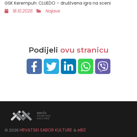
GSK Kerempuh: CLUEDO – društvena igra na sceni
18.10.2026
Najave
Podijeli
ovu stranicu
HRVATSKI SABOR KULTURE
eBIZ
©
2026
&