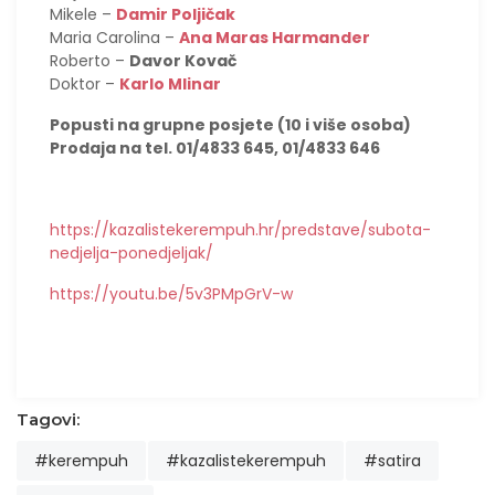
Mikele –
Damir Poljičak
Maria Carolina –
Ana Maras Harmander
Roberto –
Davor Kovač
Doktor –
Karlo Mlinar
Popusti na grupne posjete (10 i više osoba)
Prodaja na tel. 01/4833 645, 01/4833 646
https://kazalistekerempuh.hr/predstave/subota-
nedjelja-ponedjeljak/
https://youtu.be/5v3PMpGrV-w
Tagovi:
#kerempuh
#kazalistekerempuh
#satira