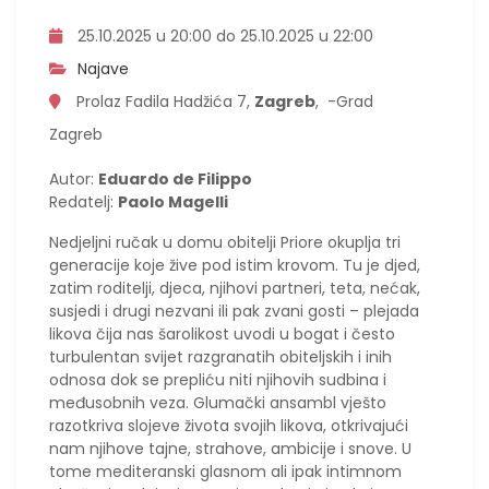
25.10.2025 u 20:00 do 25.10.2025 u 22:00
Najave
Prolaz Fadila Hadžića 7,
Zagreb
, -Grad
Zagreb
Autor:
Eduardo de Filippo
Redatelj:
Paolo Magelli
Nedjeljni ručak u domu obitelji Priore okuplja tri
generacije koje žive pod istim krovom. Tu je djed,
zatim roditelji, djeca, njihovi partneri, teta, nećak,
susjedi i drugi nezvani ili pak zvani gosti – plejada
likova čija nas šarolikost uvodi u bogat i često
turbulentan svijet razgranatih obiteljskih i inih
odnosa dok se prepliću niti njihovih sudbina i
međusobnih veza. Glumački ansambl vješto
razotkriva slojeve života svojih likova, otkrivajući
nam njihove tajne, strahove, ambicije i snove. U
tome mediteranski glasnom ali ipak intimnom