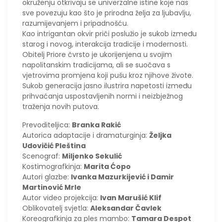
okruženju otkrivaju se univerzalne istine koje nas
sve povezuju kao što je prirodna želja za ljubavlju,
razumijevanjem i pripadnošću.
Kao intrigantan okvir priči poslužio je sukob između
starog i novog, interakcija tradicije i modernosti.
Obitelj Priore čvrsto je ukorijenjena u svojim
napolitanskim tradicijama, ali se suočava s
vjetrovima promjena koji pušu kroz njihove živote.
Sukob generacija jasno ilustrira napetosti između
prihvaćanja uspostavljenih normi i neizbježnog
traženja novih putova.
Prevoditeljica:
Branka Rakić
Autorica adaptacije i dramaturginja:
Željka
Udovičić Pleština
Scenograf:
Miljenko Sekulić
Kostimografkinja:
Marita Ćopo
Autori glazbe:
Ivanka Mazurkijević i Damir
Martinović Mrle
Autor video projekcija:
Ivan Marušić Klif
Oblikovatelj svjetla:
Aleksandar Čavlek
Koreografkinja za ples mambo:
Tamara Despot