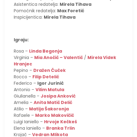
Asistentica redatelja:
Mirela Tihava
Pomoćnik redatelja:
Max Foretić
Inspicijentica:
Mirela Tihava
Igraju:
Rosa –
Linda Begonja
Virginia –
Mia Anočić – Valentić
/
Mirela Videk
Hranjec
Pepino –
Dražen Čuček
Rocco –
Filip Detelić
Federico –
Igor Jurinić
Antonio –
Vilim Matula
Giulianella –
Josipa Anković
Amelia –
Anita Matić Delić
Atilio –
Matija Šakoronja
Rafaele –
Marko Makovičić
Luigi Ianiello –
Hrvoje Kečkeš
Elena Ianiello –
Branka Trlin
Krojač –
Vedran Mlikota