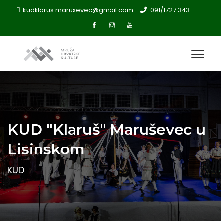
kudklarus.marusevec@gmail.com
091/1727 343
KUD "Klaruš" Maruševec u
Lisinskom
KUD