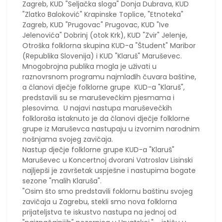
Zagreb, KUD "Seljačka sloga" Donja Dubrava, KUD
"Zlatko Baloković" Krapinske Toplice, "Etnoteka"
Zagreb, KUD "Prugovac" Prugovac, KUD "Ive
Jelenovića" Dobrinj (otok Krk), KUD "Zvir" Jelenje,
Otroška folklorna skupina KUD-a "Študent" Maribor
(Republika Slovenija) i KUD "Klaruš" Maruševec.
Mnogobrojna publika mogla je uživati u
raznovrsnom programu najmlađih čuvara baštine,
a članovi dječje folklorne grupe KUD-a "Klaruš",
predstavili su se maruševečkim pjesmama i
plesovima. U najavi nastupa maruševečkih
folkloraša istaknuto je da članovi dječje folklorne
grupe iz Maruševca nastupaju u izvornim narodnim
nošnjama svojeg zavičaja.
Nastup dječje folklorne grupe KUD-a "Klaruš"
Maruševec u Koncertnoj dvorani Vatroslav Lisinski
najljepši je završetak uspješne i nastupima bogate
sezone "malih Klaruša".
"Osim što smo predstavili foklornu baštinu svojeg
zavičaja u Zagrebu, stekli smo nova folklorna
prijateljstva te iskustvo nastupa na jednoj od