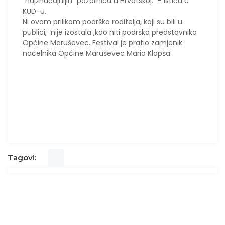
"najznačajnijih" pozornica u Hrvatskoj." - ističu u
KUD-u.
Ni ovom prilikom podrška roditelja, koji su bili u
publici, nije izostala ,kao niti podrška predstavnika
Općine Maruševec. Festival je pratio zamjenik
načelnika Općine Maruševec Mario Klapša.
Tagovi: