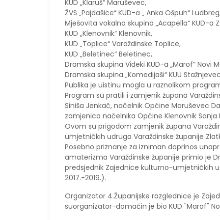
KUD „Klaruš“ Maruševec,
ŽVS „Pajdašice“ KUD-a „ Anka Ošpuh“ Ludbreg
Mješovita vokalna skupina „Acapella“ KUD-a Z
KUD „Klenovnik“ Klenovnik,
KUD „Toplice“ Varaždinske Toplice,
KUD „Beletinec“ Beletinec,
Dramska skupina Videki KUD-a „Marof“ Novi Ma
Dramska skupina „Komedijaši“ KUU Stažnjevec
Publika je uistinu mogla u raznolikom programu
Program su pratili i zamjenik župana Varaždi
Siniša Jenkač, načelnik Općine Maruševec D
zamjenica načelnika Općine Klenovnik Sanja 
Ovom su prigodom zamjenik župana Varaždinsk
umjetničkih udruga Varaždinske županije Zlatko
Posebno priznanje za izniman doprinos unapr
amaterizma Varaždinske županije primio je Dr
predsjednik Zajednice kulturno-umjetničkih 
2017.-2019.).
Organizator 4.Županijske razglednice je Zaje
suorganizator-domaćin je bio KUD "Marof" Novi 