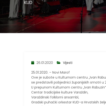
KUD
26.01.2020
Vijesti
25.01.2020. – Novi Marof
Ove je subote u Kulturnom centru „Ivan Rabuz
se predstavili pobjednici županijskih smotri u 2
U prepunom Kulturnom centru „Ivan Rabuzin“ N
Centar tradicijske kulture Varaždin,
Varaždinski folklorni ansambl,
Gradski puhački orkestar KUD-a Hrvatskih želj