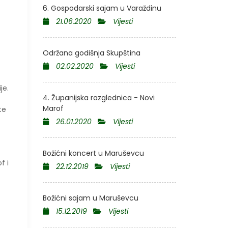
6. Gospodarski sajam u Varaždinu
21.06.2020
Vijesti
Održana godišnja Skupština
02.02.2020
Vijesti
je.
4. Županijska razglednica - Novi
Marof
te
26.01.2020
Vijesti
Božićni koncert u Maruševcu
f i
22.12.2019
Vijesti
Božićni sajam u Maruševcu
15.12.2019
Vijesti