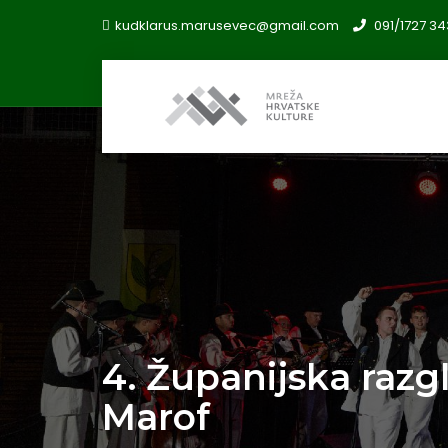
kudklarus.marusevec@gmail.com
091/1727 34
4. Županijska razg
Marof