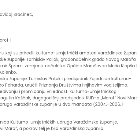
,
avičaj Sračinec,
rof i
,.
 koji su priredili kulturno-umjetnički amateri Varaždinske župani
nske županije Tomislav Paljak, gradonačelnik grada Novog Marofa
amir Šprem, zamjenik načelnika Općine Maruševec Mario Klapša 
Kolenko.
e županije Tomislav Paljak i predsjednik Zajednice kulturno-
 Peharda, uručili Priznanja Društvima i njihovim voditeljima.
eđivanju i promicanju vrijednosti kulturno-umjetničkog
agutin Košćak, dugogodišnji predsjednik KUD-a „Marof“ Novi Maro
udruga Varaždinske županije u dva mandata (2004.-2006. i
dnica Kulturno-umjetničkih udruga Varaždinske županije,
Marof, a pokrovitelj je bila Varaždinska županija.