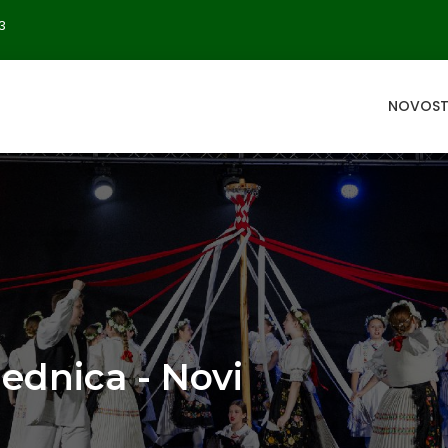
3
NOVOST
lednica - Novi