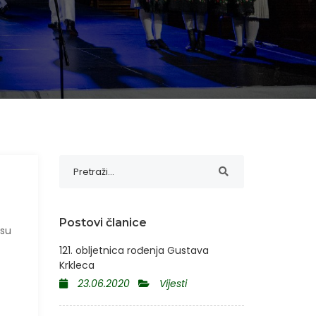
Postovi članice
 su
121. obljetnica rođenja Gustava
Krkleca
23.06.2020
Vijesti