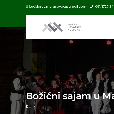
kudklarus.marusevec@gmail.com
091/1727 34
Božićni sajam u M
KUD