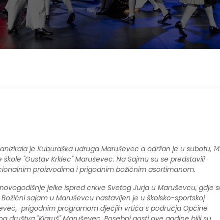
anizirala je Kuburaška udruga Maruševec a održan je u subotu, 14
 škole "Gustav Krklec" Maruševec. Na Sajmu su se predstavili
icionalnim proizvodima i prigodnim božićnim asortimanom.
ovogodišnje jelke ispred crkve Svetog Jurja u Maruševcu, gdje s
. Božićni sajam u Maruševcu nastavljen je u školsko-sportskoj
ševec, prigodnim programom dječjih vrtića s područja Općine
 društva "Klaruš" Maruševec. Posebni gosti ove godine bilii su