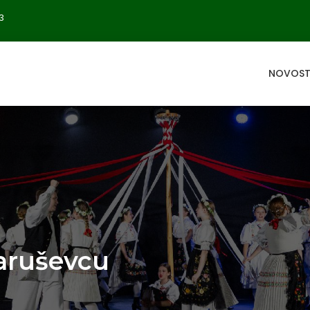
3
NOVOST
aruševcu