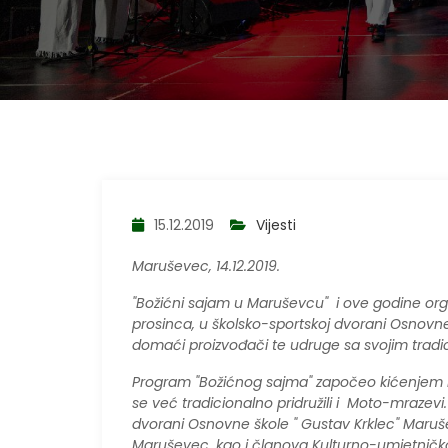
15.12.2019
Vijesti
Maruševec, 14.12.2019.
"Božićni sajam u Maruševcu" i ove godine org
prosinca, u školsko-sportskoj dvorani Osnovne
domaći proizvođači te udruge sa svojim trad
Program "Božićnog sajma" započeo kićenjem n
se već tradicionalno pridružili i Moto-mrazevi
dvorani Osnovne škole " Gustav Krklec" Maru
Maruševec, kao i članova Kulturno-umjetničkog