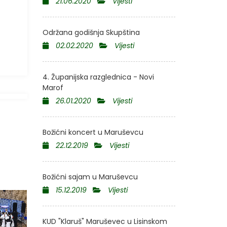
21.06.2020
Vijesti
Održana godišnja Skupština
02.02.2020
Vijesti
4. Županijska razglednica - Novi
Marof
26.01.2020
Vijesti
Božićni koncert u Maruševcu
22.12.2019
Vijesti
Božićni sajam u Maruševcu
15.12.2019
Vijesti
KUD "Klaruš" Maruševec u Lisinskom