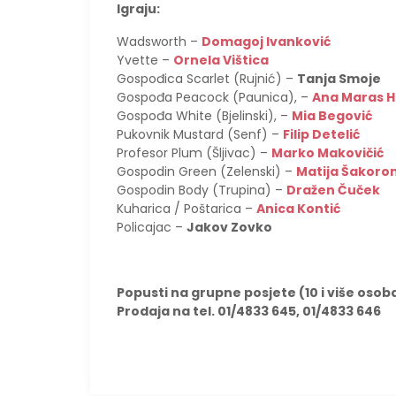
Igraju:
Wadsworth –
Domagoj Ivanković
Yvette –
Ornela Vištica
Gospođica Scarlet (Rujnić) –
Tanja Smoje
Gospođa Peacock (Paunica), –
Ana Maras 
Gospođa White (Bjelinski), –
Mia Begović
Pukovnik Mustard (Senf) –
Filip Detelić
Profesor Plum (Šljivac) –
Marko Makovičić
Gospodin Green (Zelenski) –
Matija Šakoro
Gospodin Body (Trupina) –
Dražen Čuček
Kuharica / Poštarica –
Anica Kontić
Policajac –
Jakov Zovko
Popusti na grupne posjete (10 i više osob
Prodaja na tel. 01/4833 645, 01/4833 646