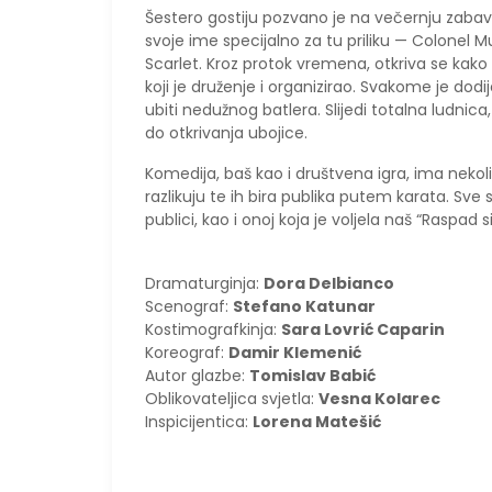
Šestero gostiju pozvano je na večernju zabavu
svoje ime specijalno za tu priliku — Colonel M
Scarlet. Kroz protok vremena, otkriva se kako 
koji je druženje i organizirao. Svakome je dodij
ubiti nedužnog batlera. Slijedi totalna ludnica
do otkrivanja ubojice.
Komedija, baš kao i društvena igra, ima nekol
razlikuju te ih bira publika putem karata. Sv
publici, kao i onoj koja je voljela naš “Raspad 
Dramaturginja:
Dora Delbianco
Scenograf:
Stefano Katunar
Kostimografkinja:
Sara Lovrić Caparin
Koreograf:
Damir Klemenić
Autor glazbe:
Tomislav Babić
Oblikovateljica svjetla:
Vesna Kolarec
Inspicijentica:
Lorena Matešić