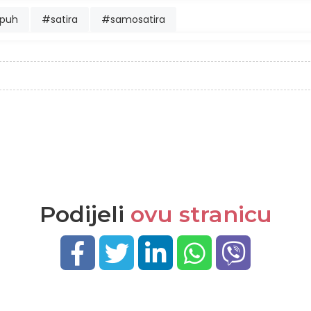
mpuh
#satira
#samosatira
Podijeli
ovu stranicu