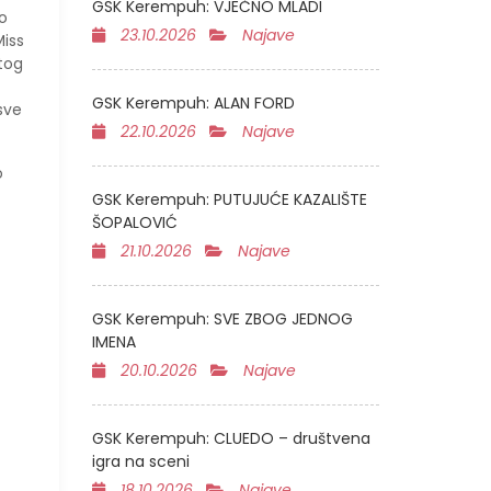
GSK Kerempuh: VJEČNO MLADI
o
23.10.2026
Najave
Miss
stog
GSK Kerempuh: ALAN FORD
 sve
22.10.2026
Najave
o
GSK Kerempuh: PUTUJUĆE KAZALIŠTE
ŠOPALOVIĆ
21.10.2026
Najave
GSK Kerempuh: SVE ZBOG JEDNOG
IMENA
20.10.2026
Najave
GSK Kerempuh: CLUEDO – društvena
igra na sceni
18.10.2026
Najave