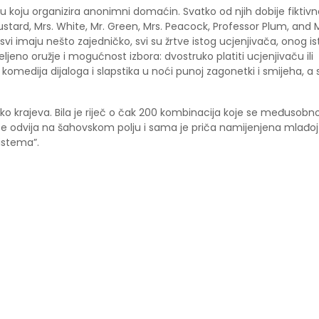
 koju organizira anonimni domaćin. Svatko od njih dobije fiktivn
ustard, Mrs. White, Mr. Green, Mrs. Peacock, Professor Plum, and 
svi imaju nešto zajedničko, svi su žrtve istog ucjenjivača, onog i
eljeno oružje i mogućnost izbora: dvostruko platiti ucjenjivaču ili
, komedija dijaloga i slapstika u noći punoj zagonetki i smijeha, a
iko krajeva. Bila je riječ o čak 200 kombinacija koje se međusobn
e se odvija na šahovskom polju i sama je priča namijenjena mlađoj
sistema”.