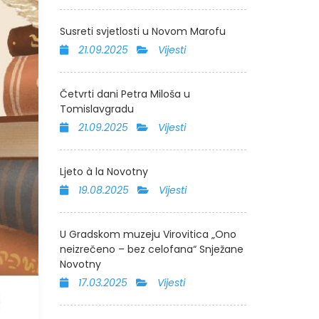
Susreti svjetlosti u Novom Marofu
21.09.2025
Vijesti
Četvrti dani Petra Miloša u
Tomislavgradu
21.09.2025
Vijesti
Ljeto à la Novotny
19.08.2025
Vijesti
U Gradskom muzeju Virovitica „Ono
neizrečeno – bez celofana“ Snježane
Novotny
17.03.2025
Vijesti