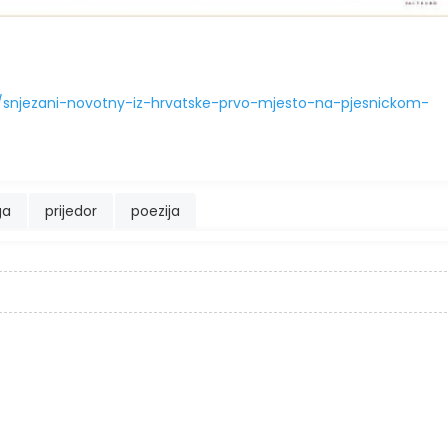
4/snjezani-novotny-iz-hrvatske-prvo-mjesto-na-pjesnickom-
ga
prijedor
poezija