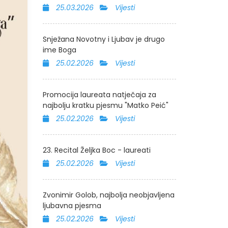
25.03.2026
Vijesti
Snježana Novotny i Ljubav je drugo
ime Boga
25.02.2026
Vijesti
Promocija laureata natječaja za
najbolju kratku pjesmu "Matko Peić"
25.02.2026
Vijesti
23. Recital Željka Boc - laureati
25.02.2026
Vijesti
Zvonimir Golob, najbolja neobjavljena
ljubavna pjesma
25.02.2026
Vijesti