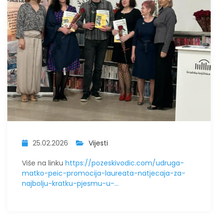
25.02.2026
Vijesti
Više na linku
https://pozeskivodic.com/udruga-
matko-peic-promocija-laureata-natjecaja-za-
najbolju-kratku-pjesmu-u-...