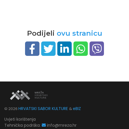
Podijeli
ovu stranicu
HRVATSKI SABOR KULTURE
eBIZ
©
2026
&
Uvjeti korištenja
Tehnička podrška:
info@mreza.hr