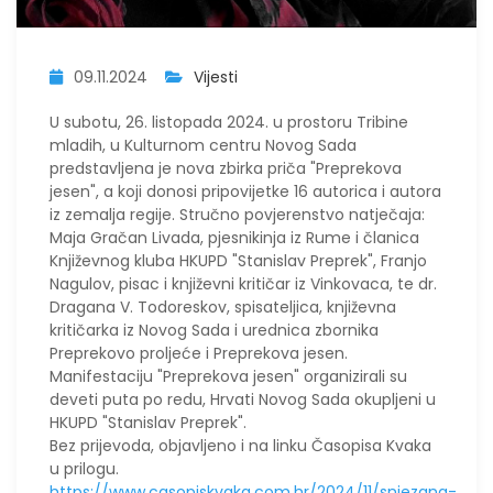
09.11.2024
Vijesti
U subotu, 26. listopada 2024. u prostoru Tribine
mladih, u Kulturnom centru Novog Sada
predstavljena je nova zbirka priča "Preprekova
jesen", a koji donosi pripovijetke 16 autorica i autora
iz zemalja regije. Stručno povjerenstvo natječaja:
Maja Gračan Livada, pjesnikinja iz Rume i članica
Književnog kluba HKUPD "Stanislav Preprek", Franjo
Nagulov, pisac i književni kritičar iz Vinkovaca, te dr.
Dragana V. Todoreskov, spisateljica, književna
kritičarka iz Novog Sada i urednica zbornika
Preprekovo proljeće i Preprekova jesen.
Manifestaciju "Preprekova jesen" organizirali su
deveti puta po redu, Hrvati Novog Sada okupljeni u
HKUPD "Stanislav Preprek".
Bez prijevoda, objavljeno i na linku Časopisa Kvaka
u prilogu.
https://www.casopiskvaka.com.hr/2024/11/snjezana-