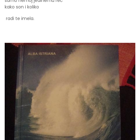
samo nemoj jedinemu reć
kako son i koliko
radi te imela.