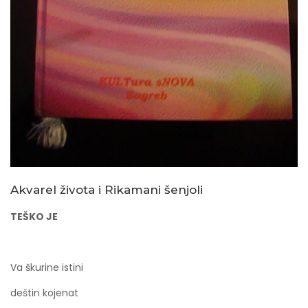
Akvarel života i Rikamani šenjoli
TEŠKO JE
Va škurine istini
deštin kojenat