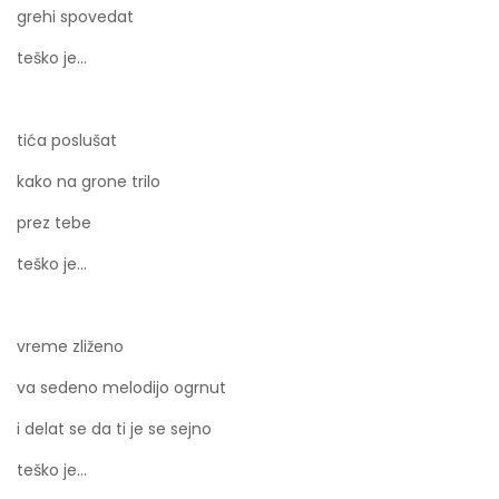
grehi spovedat
teško je...
tića poslušat
kako na grone trilo
prez tebe
teško je...
vreme zliženo
va sedeno melodijo ogrnut
i delat se da ti je se sejno
teško je...