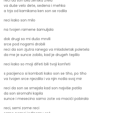
reci da son bila ženska zrela
va duše velo dete, sedena i mehka
a trja od kamikana ken son se rodila
reci kako son milo
na tvojen ramene šamuljala
dok drugi so mi dušo mrvili
srce pod nogami drobili
reci da son zjutra ranega va mladoletak poletela
da me je sunce zobilo, kad je drugeh teplilo
reci kako so moji difeti bili tvoji konfeti
s pacijenco si kombati kako son se tiho, po tiho
va tvojen srce njezdila i va njin nošla svoj mir
reci da son se smejala kad son najviše patila
da son siromahi kapila
sunce i mesecino samo zote va macići pobirala
reci, semi zome reci