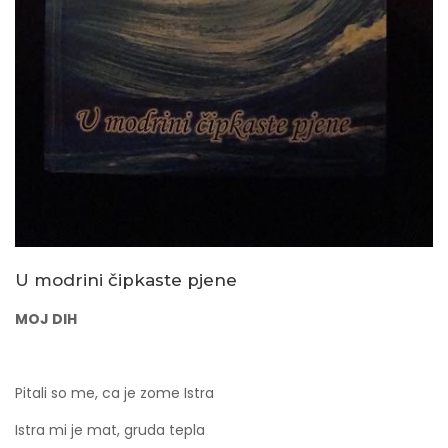
U modrini čipkaste pjene
MOJ DIH
Pitali so me, ca je zome Istra
Istra mi je mat, gruda tepla