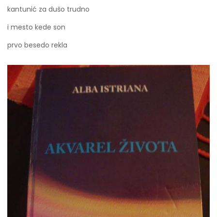
kantunić za dušo trudno
i mesto kede son
prvo besedo rekla