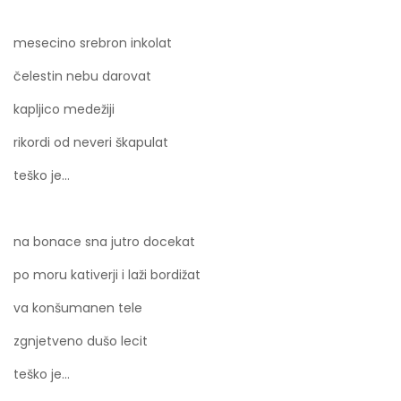
mesecino srebron inkolat
čelestin nebu darovat
kapljico medežiji
rikordi od neveri škapulat
teško je...
na bonace sna jutro docekat
po moru kativerji i laži bordižat
va konšumanen tele
zgnjetveno dušo lecit
teško je...