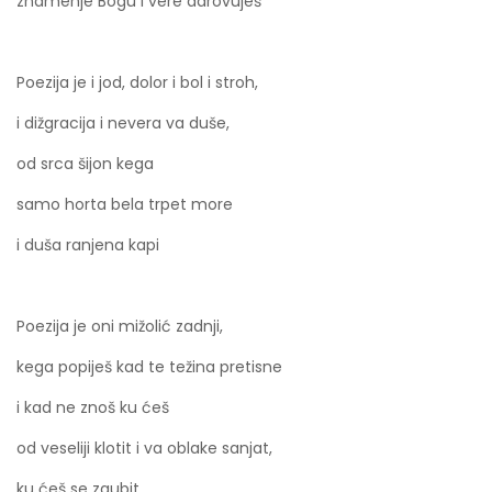
znamenje Bogu i vere darovuješ
Poezija je i jod, dolor i bol i stroh,
i dižgracija i nevera va duše,
od srca šijon kega
samo horta bela trpet more
i duša ranjena kapi
Poezija je oni mižolić zadnji,
kega popiješ kad te težina pretisne
i kad ne znoš ku ćeš
od veseliji klotit i va oblake sanjat,
ku ćeš se zgubit