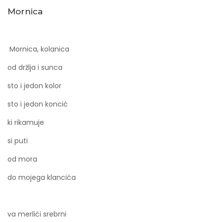
Mornica
Mornica, kolanica
od držlja i sunca
sto i jedon kolor
sto i jedon koncić
ki rikamuje
si puti
od mora
do mojega klancića
va merlići srebrni