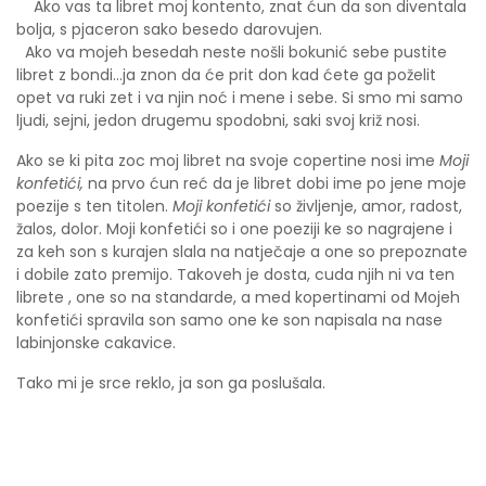
Ako vas ta libret moj kontento, znat ćun da son diventala
bolja, s pjaceron sako besedo darovujen.
Ako va mojeh besedah neste nošli bokunić sebe pustite
libret z bondi...ja znon da će prit don kad ćete ga poželit
opet va ruki zet i va njin noć i mene i sebe. Si smo mi samo
ljudi, sejni, jedon drugemu spodobni, saki svoj križ nosi.
Ako se ki pita zoc moj libret na svoje copertine nosi ime
Moji
konfetići,
na prvo ćun reć da je libret dobi ime po jene moje
poezije s ten titolen.
Moji konfetići
so življenje, amor, radost,
žalos, dolor. Moji konfetići so i one poeziji ke so nagrajene i
za keh son s kurajen slala na natječaje a one so prepoznate
i dobile zato premijo. Takoveh je dosta, cuda njih ni va ten
librete , one so na standarde, a med kopertinami od Mojeh
konfetići spravila son samo one ke son napisala na nase
labinjonske cakavice.
Tako mi je srce reklo, ja son ga poslušala.