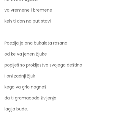
va vremene i bremene
keh ti don na put stavi
Poezija je ona bukaleta rasana
od ke va jenen žljuke
popiješ so prokljestvo svojega deština
i oni zadnji žljuk
kega va grlo nagneš
da ti gramacoda življenja
laglja bude.