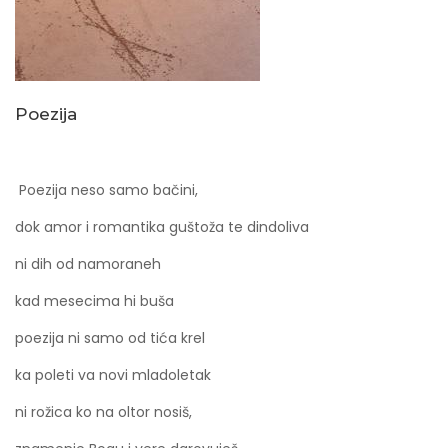
Poezija
Poezija neso samo bačini,
dok amor i romantika guštoža te dindoliva
ni dih od namoraneh
kad mesecima hi buša
poezija ni samo od tića krel
ka poleti va novi mladoletak
ni rožica ko na oltor nosiš,