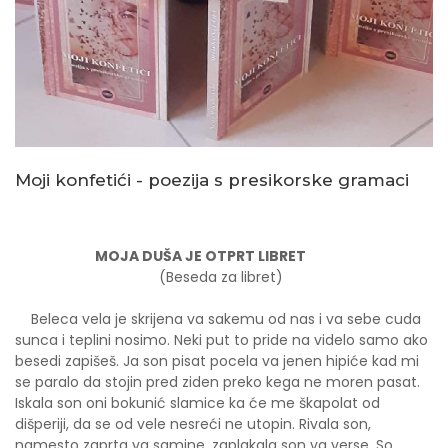
Moji konfetići - poezija s presikorske gramaci
MOJA DUŠA JE OTPRT LIBRET
(Beseda za libret)
Beleca vela je skrijena va sakemu od nas i va sebe cuda
sunca i teplini nosimo. Neki put to pride na videlo samo ako
besedi zapišeš. Ja son pisat pocela va jenen hipiće kad mi
se paralo da stojin pred ziden preko kega ne moren pasat.
Iskala son oni bokunić slamice ka će me škapolat od
dišperiji, da se od vele nesreći ne utopin. Rivala son,
namesto zaprta va samine, zaplakala son va verse. So