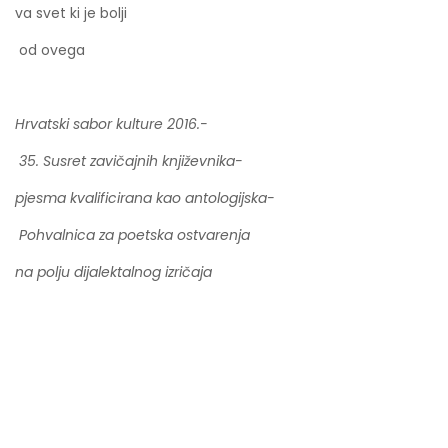
va svet ki je bolji
od ovega
Hrvatski sabor kulture 2016.-
35. Susret zavičajnih književnika-
pjesma kvalificirana kao antologijska-
Pohvalnica za poetska ostvarenja
na polju dijalektalnog izričaja