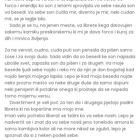
forco i enerđijo ko son z letami sprovljala va sebe rasula son
va besedi. Va sebe son ćutila mir, divento je mir, neki cudan
mir, se je laglje bilo.
Sada je se tu, na jenen meste, va librete kega darovujen
sakemu kamiku presikorskemu ki mi je dava forco i kuroj za
dih i mrvico življenja.
Za ne vervat, cudno, cuda puti son pensala da pišen samo
zose i za svojo dušo. Sada vidin da so besedi ke son napisala
ubošle svet, zapazila son da pišen i za drugeh. Va moje
besede ljudi sebe nojdo i reko mi da njin je don bogateji kad
nojdo šenjol mojega lapiša. Lepo je kad moja beseda nojde
neko prozno mesto va neke druge duše da samo dopuni
neki pensjerin ili potakne onega ki prošteje da se nopeda
torno mojemu versu.
Divertiment je veli poć za ten da i drugega pježojo pađini
libreta ki na kopertine ima mojo ime.
Iman velo potrebo liberat se težini ko va sebe nosin. Lepo je
nadvertit se i znat da va sebe nosiš jeno tonelodo amora ki
samo kambjiva kolor ali ne more nikad se zgubit, lepo je
spoznat da si z neken podeli sebe.