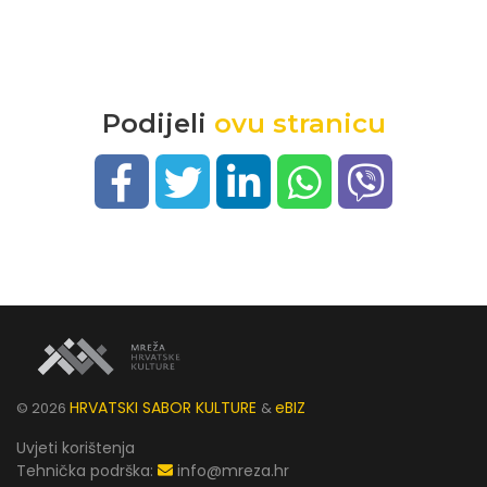
Podijeli
ovu stranicu
HRVATSKI SABOR KULTURE
eBIZ
©
2026
&
Uvjeti korištenja
Tehnička podrška:
info@mreza.hr