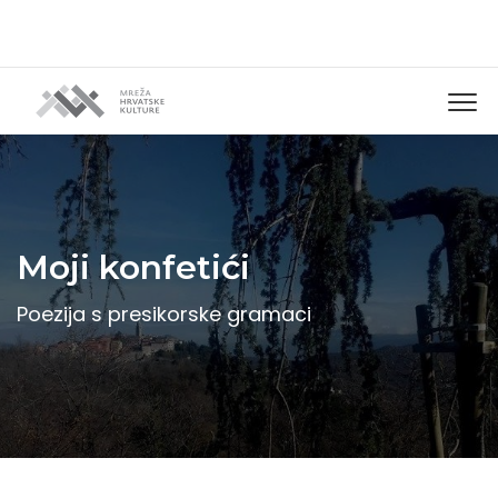
Moji konfetići
Poezija s presikorske gramaci