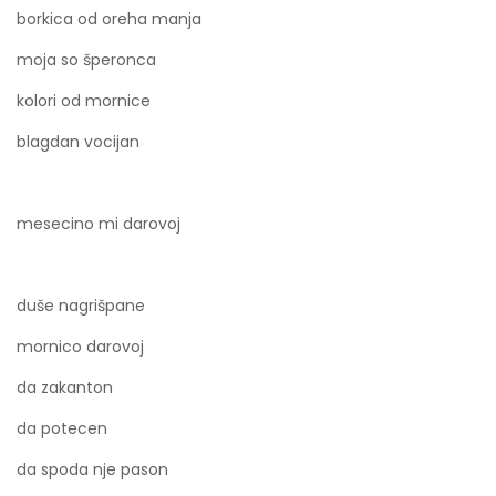
borkica od oreha manja
moja so šperonca
kolori od mornice
blagdan vocijan
mesecino mi darovoj
duše nagrišpane
mornico darovoj
da zakanton
da potecen
da spoda nje pason