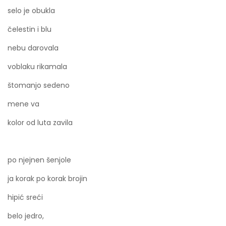
selo je obukla
čelestin i blu
nebu darovala
voblaku rikamala
štomanjo sedeno
mene va
kolor od luta zavila
po njejnen šenjole
ja korak po korak brojin
hipić sreći
belo jedro,