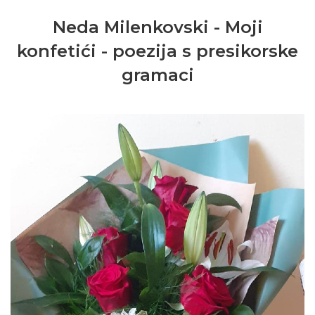
Neda Milenkovski - Moji
konfetići - poezija s presikorske
gramaci