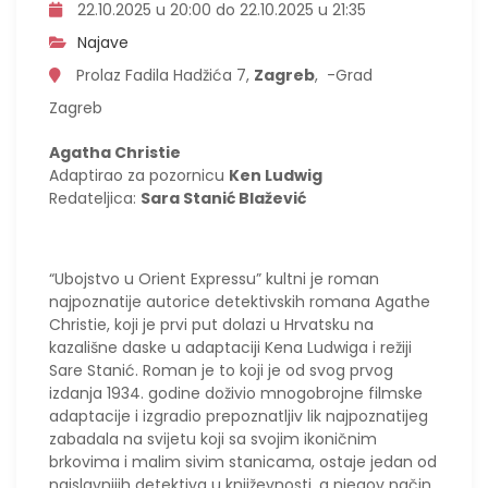
22.10.2025 u 20:00 do 22.10.2025 u 21:35
Najave
Prolaz Fadila Hadžića 7,
Zagreb
, -Grad
Zagreb
Agatha Christie
Adaptirao za pozornicu
Ken Ludwig
Redateljica:
Sara Stanić Blažević
“Ubojstvo u Orient Expressu” kultni je roman
najpoznatije autorice detektivskih romana Agathe
Christie, koji je prvi put dolazi u Hrvatsku na
kazališne daske u adaptaciji Kena Ludwiga i režiji
Sare Stanić. Roman je to koji je od svog prvog
izdanja 1934. godine doživio mnogobrojne filmske
adaptacije i izgradio prepoznatljiv lik najpoznatijeg
zabadala na svijetu koji sa svojim ikoničnim
brkovima i malim sivim stanicama, ostaje jedan od
najslavnijih detektiva u književnosti, a njegov način