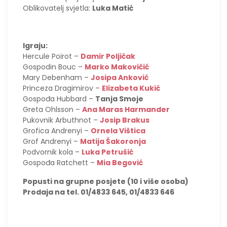
Oblikovatelj svjetla:
Luka Matić
Igraju:
Hercule Poirot –
Damir Poljičak
Gospodin Bouc –
Marko Makovičić
Mary Debenham –
Josipa Anković
Princeza Dragimirov –
Elizabeta Kukić
Gospođa Hubbard –
Tanja Smoje
Greta Ohlsson –
Ana Maras Harmander
Pukovnik Arbuthnot –
Josip Brakus
Grofica Andrenyi –
Ornela Vištica
Grof Andrenyi –
Matija Šakoronja
Podvornik kola –
Luka Petrušić
Gospođa Ratchett –
Mia Begović
Popusti na grupne posjete (10 i više osoba)
Prodaja na tel. 01/4833 645, 01/4833 646