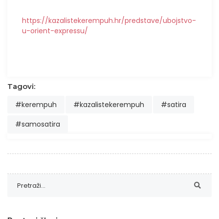
https://kazalistekerempuh.hr/predstave/ubojstvo-
u-orient-expressu/
Tagovi:
#kerempuh
#kazalistekerempuh
#satira
#samosatira