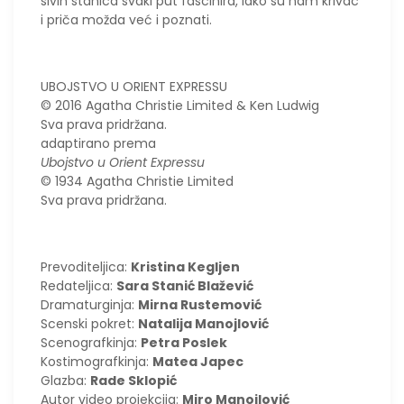
sivih stanica svaki put fascinira, iako su nam krivac
i priča možda već i poznati.
UBOJSTVO U ORIENT EXPRESSU
© 2016 Agatha Christie Limited & Ken Ludwig
Sva prava pridržana.
adaptirano prema
Ubojstvo u Orient Expressu
© 1934 Agatha Christie Limited
Sva prava pridržana.
Prevoditeljica:
Kristina Kegljen
Redateljica:
Sara Stanić Blažević
Dramaturginja:
Mirna Rustemović
Scenski pokret:
Natalija Manojlović
Scenografkinja:
Petra Poslek
Kostimografkinja:
Matea Japec
Glazba:
Rade Sklopić
Autor video projekcija:
Miro Manojlović