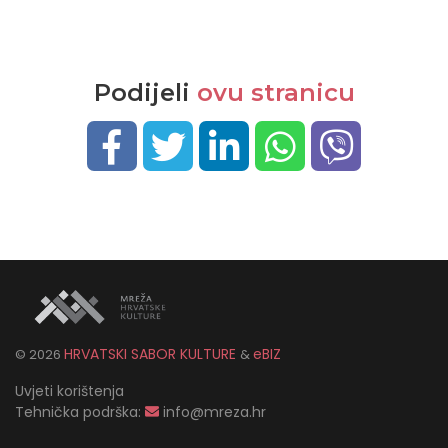
Podijeli
ovu stranicu
HRVATSKI SABOR KULTURE
eBIZ
©
2026
&
Uvjeti korištenja
Tehnička podrška:
info@mreza.hr