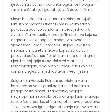
rješavanja zločina – koristeći logiku i psihologiju –
fascinira čitatelje i gledatelje već desetljećima.
Slavni belgijski detektiv Hercule Poirot putujući
luksuznim vlakom Orient Express, kojim samo
pokušava doći do Londona i možda jednom u
životu ništa ne raditi, mora riješiti ubojstvo koje se
dogodi na vlaku negdje između Vinkovaca i
Slavonskog Broda. Zatočen u snijegu, okružen
neobičnom paletom likova koji su svi odlučili
putovati baš danas, Poirot ipak mora otkriti igru i
riješiti slučaj, gdje su svi dokazni materijali
rasprostranjeni, a svi putnici imaju alibi i koje se
samo naizgled čini jednostavan i već riješen.
Suigra koju Hercule Poirot s putnicima vlaka
inteligentno vodi i gradi od naizgled banalnih
pitanja
Zašto danas?
i zapažanja, svojojm
nevjerojatnom sposobnošću čitanja ljudi i situacija
ono je što gradi kazališnu napetost ove predstave.
Tako Poirotova igra, odgonetavanje njegovih malih