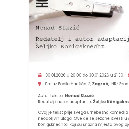
30.01.2026 u 20:00 do 30.01.2026 u 21:30
Prolaz Fadila Hadžića 7,
Zagreb
, HR-Grad
Autor teksta:
Nenad Stazić
Redatelj i autor adaptacije:
Željko Königskn
Ovaj je tekst prije svega urnebesna komedija 
neodoljivih uloga. Ove će se sezone izvesti 
Königsknechta, koji su snažna mjesta ovog dj