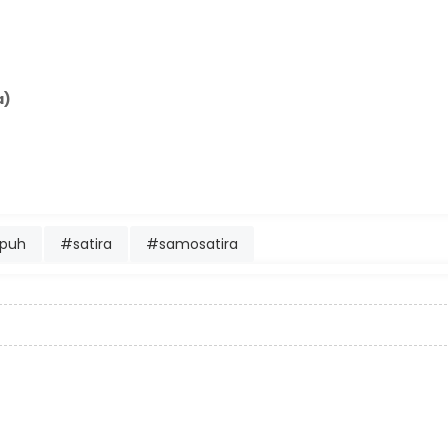
a)
mpuh
#satira
#samosatira