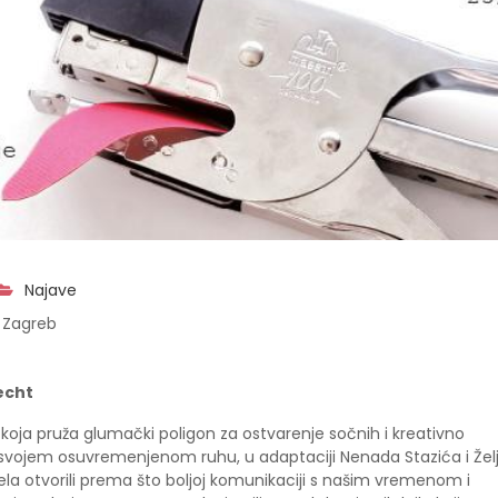
Najave
 Zagreb
echt
koja pruža glumački poligon za ostvarenje sočnih i kreativno
u svojem osuvremenjenom ruhu, u adaptaciji Nenada Stazića i Žel
ela otvorili prema što boljoj komunikaciji s našim vremenom i