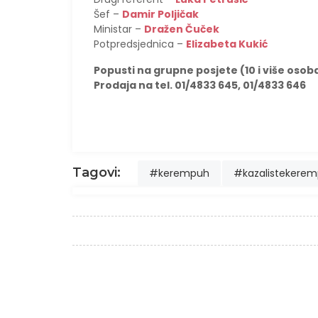
Šef –
Damir Poljičak
Ministar –
Dražen Čuček
Potpredsjednica –
Elizabeta Kukić
Popusti na grupne posjete (10 i više osob
Prodaja na tel. 01/4833 645, 01/4833 646
Tagovi:
#kerempuh
#kazalistekere