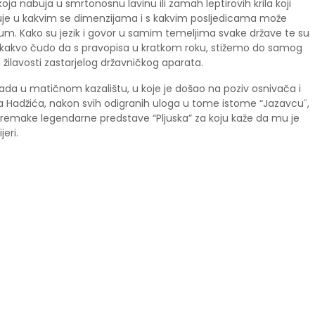
oja nabuja u smrtonosnu lavinu ili zamah leptirovih krila koji
zuje u kakvim se dimenzijama i s kakvim posljedicama može
um. Kako su jezik i govor u samim temeljima svake države te su
nikakvo čudo da s pravopisa u kratkom roku, stižemo do samog
 žilavosti zastarjelog državničkog aparata.
ada u matičnom kazalištu, u koje je došao na poziv osnivača i
a Hadžića, nakon svih odigranih uloga u tome istome “Jazavcu˝,
 remake legendarne predstave “Pljuska” za koju kaže da mu je
eri.