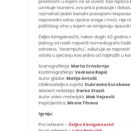
prostorom u kojem će se izvesti. Kao loptica k
uzrokuje tsunami, ova priča pokazuje i doka
razmahati jedan banalni pravopisni nesporaz
neposredni odraz njezine snage i moći, nije 
političkog vrha u kojem se ismijavaju apsurdi i
Željko Königsknecht, nakon dugih 40 godina r
jednog od naših najvećih komediografa Fadil
odnosno, ˝Kerempuhu˝, odlučuje se napraviti
ostala u sjećanju kao jedna od najdražih u karij
Scenografkinja:
Marta Crnobrnja
Kostimografkinja:
Vedrana Rapić
Autor glazbe:
Matija Antolić
Oblikovateljica svjetla:
Dubravka Kurobasa
Asistent redatelja:
Darko Stazić
Autor video materijala:
Mak Vejzović
Inspicijentica:
Mirela Tihava
Igraju:
Prvi referent –
Željko Königsknecht
Drugi referent –
Luka Petrušić