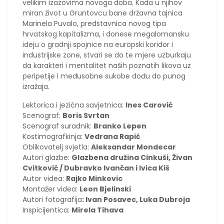
velikim izazovima novoga doba. Kada u njihov
miran život u Gruntovcu bane državna tajnica
Marinela Puvalo, predstavnica novog tipa
hrvatskog kapitalizma, i donese megalomansku
ideju o gradnji spojnice na europski koridor i
industrijske zone, stvari se do te mjere uzburkaju
da karakteri i mentalitet naših poznatih likova uz
peripetije i međusobne sukobe dođu do punog
izražaja.
Lektorica i jezična savjetnica:
Ines Carović
Scenograf:
Boris Svrtan
Scenograf suradnik:
Branko Lepen
Kostimografkinja:
Vedrana Rapić
Oblikovatelj svjetla:
Aleksandar Mondecar
Autori glazbe:
Glazbena družina Cinkuši, Živan
Cvitković / Dubravko Ivančan i Ivica Kiš
Autor videa:
Rajko Minkovic
Montažer videa:
Leon Bjelinski
Autori fotografija
: Ivan Posavec, Luka Dubroja
Inspicijentica:
Mirela Tihava