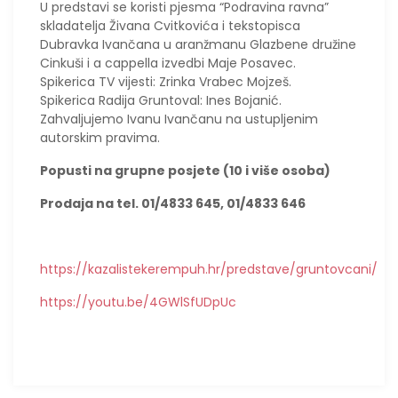
U predstavi se koristi pjesma “Podravina ravna”
skladatelja Živana Cvitkovića i tekstopisca
Dubravka Ivančana u aranžmanu Glazbene družine
Cinkuši i a cappella izvedbi Maje Posavec.
Spikerica TV vijesti: Zrinka Vrabec Mojzeš.
Spikerica Radija Gruntoval: Ines Bojanić.
Zahvaljujemo Ivanu Ivančanu na ustupljenim
autorskim pravima.
Popusti na grupne posjete (10 i više osoba)
Prodaja na tel. 01/4833 645, 01/4833 646
https://kazalistekerempuh.hr/predstave/gruntovcani/
https://youtu.be/4GWlSfUDpUc