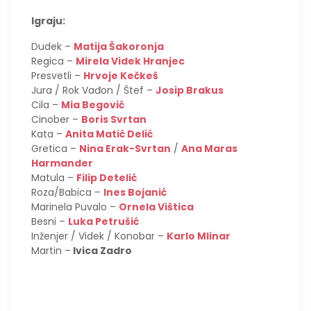
Igraju:
Dudek –
Matija Šakoronja
Regica –
Mirela Videk Hranjec
Presvetli –
Hrvoje Kečkeš
Jura / Rok Vađon / Štef –
Josip Brakus
Cila –
Mia Begović
Cinober –
Boris Svrtan
Kata –
Anita Matić Delić
Gretica –
Nina Erak-Svrtan
/
Ana Maras
Harmander
Matula –
Filip Detelić
Roza/Babica –
Ines Bojanić
Marinela Puvalo –
Ornela Vištica
Besni –
Luka Petrušić
Inženjer / Videk / Konobar –
Karlo Mlinar
Martin –
Ivica Zadro