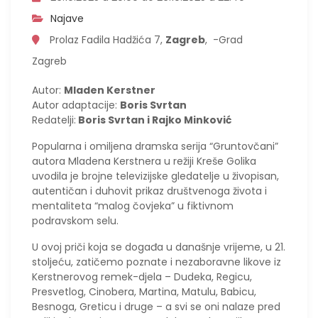
Najave
Prolaz Fadila Hadžića 7,
Zagreb
, -Grad
Zagreb
Autor:
Mladen Kerstner
Autor adaptacije:
Boris Svrtan
Redatelji:
Boris Svrtan i Rajko Minković
Popularna i omiljena dramska serija “Gruntovčani”
autora Mladena Kerstnera u režiji Kreše Golika
uvodila je brojne televizijske gledatelje u živopisan,
autentičan i duhovit prikaz društvenoga života i
mentaliteta “malog čovjeka” u fiktivnom
podravskom selu.
U ovoj priči koja se događa u današnje vrijeme, u 21.
stoljeću, zatičemo poznate i nezaboravne likove iz
Kerstnerovog remek-djela – Dudeka, Regicu,
Presvetlog, Cinobera, Martina, Matulu, Babicu,
Besnoga, Greticu i druge – a svi se oni nalaze pred